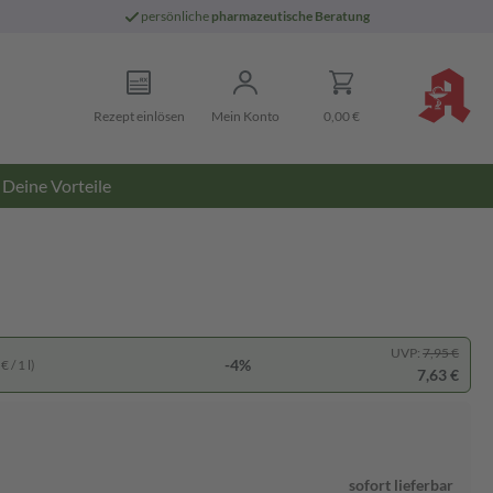
persönliche
pharmazeutische Beratung
Rezept einlösen
Mein Konto
0,00 €
Deine Vorteile
UVP:
7,95 €
-4%
 / 1 l)
7,63 €
sofort lieferbar