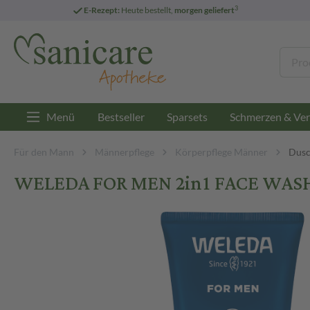
3
E-Rezept:
Heute bestellt,
morgen geliefert
Menü
Bestseller
Sparsets
Schmerzen & Ver
Für den Mann
Männerpflege
Körperpflege Männer
Dusc
WELEDA FOR MEN 2in1 FACE WASH 