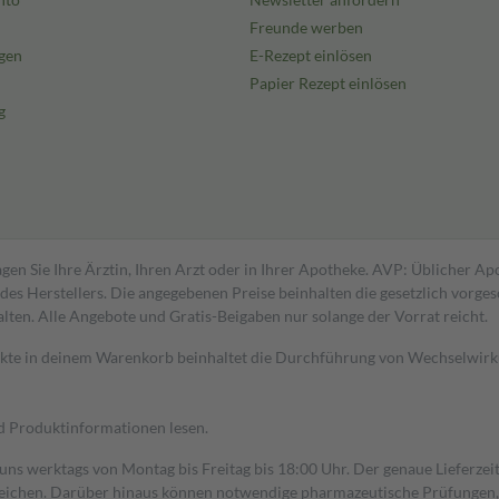
Freunde werben
gen
E-Rezept einlösen
Papier Rezept einlösen
g
gen Sie Ihre Ärztin, Ihren Arzt oder in Ihrer Apotheke. AVP: Üblicher A
s Herstellers. Die angegebenen Preise beinhalten die gesetzlich vorgesc
alten. Alle Angebote und Gratis-Beigaben nur solange der Vorrat reicht.
dukte in deinem Warenkorb beinhaltet die Durchführung von Wechselwir
nd Produktinformationen lesen.
 uns werktags von Montag bis Freitag bis 18:00 Uhr. Der genaue Lieferze
ichen. Darüber hinaus können notwendige pharmazeutische Prüfungen, die