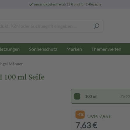
versandkostenfrei
ab 29 € und für E-Rezepte
letzungen
Sonnenschutz
Marken
Themenwelten
hgel Männer
100 ml Seife
100 ml
(76,30 €
-4%
UVP:
7,95 €
7,63 €