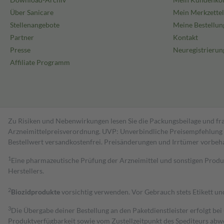
Über Sanicare
Mein Merkzettel
Stellenangebote
Meine Bestellun
Partner
Kontakt
Presse
Neuregistrierun
Affiliate Programm
Zu Risiken und Nebenwirkungen lesen Sie die Packungsbeilage und fra
Arzneimittelpreisverordnung. UVP: Unverbindliche Preisempfehlung de
Bestell­wert versand­kosten­frei. Preisänderungen und Irrtümer vorbeh
1
Eine pharmazeutische Prüfung der Arzneimittel und sonstigen Pro
Herstellers.
2
Biozidprodukte
vorsichtig verwenden. Vor Gebrauch stets Etikett u
3
Die Übergabe deiner Bestellung an den Paketdienstleister erfolgt bei
Produktverfügbarkeit sowie vom Zustellzeitpunkt des Spediteurs abwe