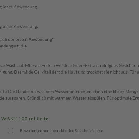
glicher Anwendung.
glicher Anwendung.
nach der ersten Anwendung*
endungsstudie.
e Wash auf. Mit wertvollem Weidenrinden-Extrakt reinigt es Gesicht und B
ung. Das milde Gel vitalisiert die Haut und trocknet sie nicht aus. Für 
chritt: Die Hände mit warmem Wasser anfeuchten, dann eine kleine Menge
rtie aussparen. Gründlich mit warmem Wasser abspülen. Für optimale Er
WASH 100 ml Seife
Bewertungen nur in der aktuellen Sprache anzeigen.