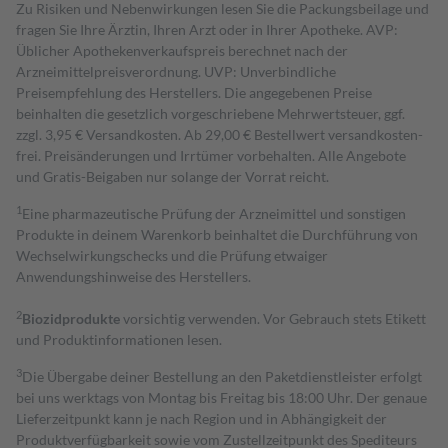
Zu Risiken und Nebenwirkungen lesen Sie die Packungsbeilage und
fragen Sie Ihre Ärztin, Ihren Arzt oder in Ihrer Apotheke. AVP:
Üblicher Apothekenverkaufspreis berechnet nach der
Arzneimittelpreisverordnung. UVP: Unverbindliche
Preisempfehlung des Herstellers. Die angegebenen Preise
beinhalten die gesetzlich vorgeschriebene Mehrwertsteuer, ggf.
zzgl. 3,95 € Versandkosten. Ab 29,00 € Bestell­wert versand­kosten­
frei. Preisänderungen und Irrtümer vorbehalten. Alle Angebote
und Gratis-Beigaben nur solange der Vorrat reicht.
1
Eine pharmazeutische Prüfung der Arzneimittel und sonstigen
Produkte in deinem Warenkorb beinhaltet die Durchführung von
Wechselwirkungschecks und die Prüfung etwaiger
Anwendungshinweise des Herstellers.
2
Biozidprodukte
vorsichtig verwenden. Vor Gebrauch stets Etikett
und Produktinformationen lesen.
3
Die Übergabe deiner Bestellung an den Paketdienstleister erfolgt
bei uns werktags von Montag bis Freitag bis 18:00 Uhr. Der genaue
Lieferzeitpunkt kann je nach Region und in Abhängigkeit der
Produktverfügbarkeit sowie vom Zustellzeitpunkt des Spediteurs