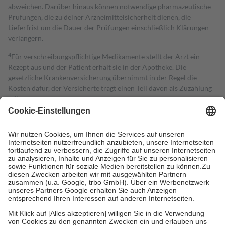
abweichen. Darüber hinaus können notwendige pharmazeutische
Prüfungen, die zu deiner Arzneimittelsicherheit dienen, die
Lieferfrist um die Dauer der Prüfungen einschließlich Klärungen
verlängern.
4
Für verschreibungspflichtige Medikamente stellt der Arzt ein
Rezept aus und der Patient erhält sie in der Apotheke. Die
gesetzliche Krankenversicherung übernimmt in der Regel die
Kosten dafür, der Versicherte trägt einen Teil davon als Zuzahlung
mit.
Grundsätzlich leisten Mitglieder Zuzahlungen in Höhe von zehn
Prozent des Abgabepreises,
mindestens
jedoch
fünf Euro
und
höchstens zehn Euro.
Es sind jedoch nie mehr als die tatsächlichen
Kosten der Leistung zu entrichten.
Diese Regeln gelten grundsätzlich auch für Online-Apotheken.
Bei Heilmitteln und häuslicher Krankenpflege beträgt die
Zuzahlung zehn Prozent der Kosten sowie zehn Euro je
Verordnung.
Um das Engagement der Versicherten für ihre eigene Gesundheit zu
stärken und die besondere Stellung der Familie zu unterstützen,
fallen
keine Zuzahlungen
an bei: