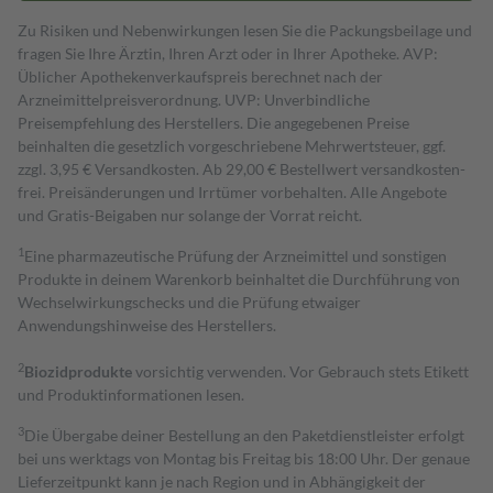
Zu Risiken und Nebenwirkungen lesen Sie die Packungsbeilage und
fragen Sie Ihre Ärztin, Ihren Arzt oder in Ihrer Apotheke. AVP:
Üblicher Apothekenverkaufspreis berechnet nach der
Arzneimittelpreisverordnung. UVP: Unverbindliche
Preisempfehlung des Herstellers. Die angegebenen Preise
beinhalten die gesetzlich vorgeschriebene Mehrwertsteuer, ggf.
zzgl. 3,95 € Versandkosten. Ab 29,00 € Bestell­wert versand­kosten­
frei. Preisänderungen und Irrtümer vorbehalten. Alle Angebote
und Gratis-Beigaben nur solange der Vorrat reicht.
1
Eine pharmazeutische Prüfung der Arzneimittel und sonstigen
Produkte in deinem Warenkorb beinhaltet die Durchführung von
Wechselwirkungschecks und die Prüfung etwaiger
Anwendungshinweise des Herstellers.
2
Biozidprodukte
vorsichtig verwenden. Vor Gebrauch stets Etikett
und Produktinformationen lesen.
3
Die Übergabe deiner Bestellung an den Paketdienstleister erfolgt
bei uns werktags von Montag bis Freitag bis 18:00 Uhr. Der genaue
Lieferzeitpunkt kann je nach Region und in Abhängigkeit der