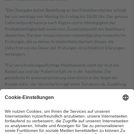
3
Die Übergabe deiner Bestellung an den Paketdienstleister erfolgt
bei uns werktags von Montag bis Freitag bis 18:00 Uhr. Der genaue
Lieferzeitpunkt kann je nach Region und in Abhängigkeit der
Produktverfügbarkeit sowie vom Zustellzeitpunkt des Spediteurs
abweichen. Darüber hinaus können notwendige pharmazeutische
Prüfungen, die zu deiner Arzneimittelsicherheit dienen, die
Lieferfrist um die Dauer der Prüfungen einschließlich Klärungen
verlängern.
4
Für verschreibungspflichtige Medikamente stellt der Arzt ein
Rezept aus und der Patient erhält sie in der Apotheke. Die
gesetzliche Krankenversicherung übernimmt in der Regel die
Kosten dafür, der Versicherte trägt einen Teil davon als Zuzahlung
mit.
Grundsätzlich leisten Mitglieder Zuzahlungen in Höhe von zehn
Prozent des Abgabepreises,
mindestens
jedoch
fünf Euro
und
höchstens zehn Euro.
Es sind jedoch nie mehr als die tatsächlichen
Kosten der Leistung zu entrichten.
Diese Regeln gelten grundsätzlich auch für Online-Apotheken.
Bei Heilmitteln und häuslicher Krankenpflege beträgt die