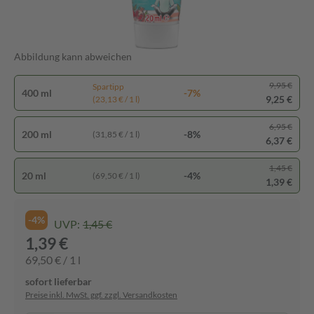
Abbildung kann abweichen
9,95 €
Spartipp
400 ml
-7%
9,25 €
(23,13 € / 1 l)
6,95 €
200 ml
-8%
(31,85 € / 1 l)
6,37 €
1,45 €
20 ml
-4%
(69,50 € / 1 l)
1,39 €
-4%
UVP:
1,45 €
1,39 €
69,50 € / 1 l
sofort lieferbar
Preise inkl. MwSt. ggf. zzgl. Versandkosten