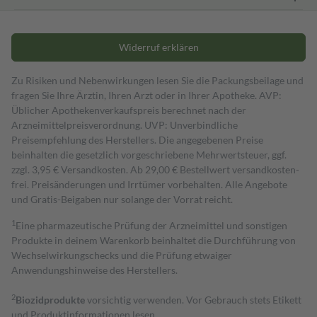
Widerruf erklären
Zu Risiken und Nebenwirkungen lesen Sie die Packungsbeilage und
fragen Sie Ihre Ärztin, Ihren Arzt oder in Ihrer Apotheke. AVP:
Üblicher Apothekenverkaufspreis berechnet nach der
Arzneimittelpreisverordnung. UVP: Unverbindliche
Preisempfehlung des Herstellers. Die angegebenen Preise
beinhalten die gesetzlich vorgeschriebene Mehrwertsteuer, ggf.
zzgl. 3,95 € Versandkosten. Ab 29,00 € Bestell­wert versand­kosten­
frei. Preisänderungen und Irrtümer vorbehalten. Alle Angebote
und Gratis-Beigaben nur solange der Vorrat reicht.
1
Eine pharmazeutische Prüfung der Arzneimittel und sonstigen
Produkte in deinem Warenkorb beinhaltet die Durchführung von
Wechselwirkungschecks und die Prüfung etwaiger
Anwendungshinweise des Herstellers.
2
Biozidprodukte
vorsichtig verwenden. Vor Gebrauch stets Etikett
und Produktinformationen lesen.