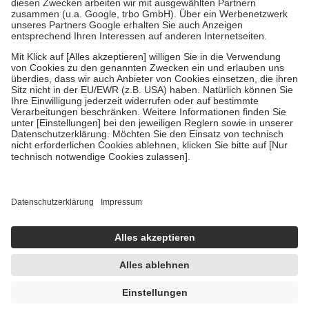
Zuzahlung zehn Prozent der Kosten sowie zehn Euro je
Verordnung.
Um das Engagement der Versicherten für ihre eigene Gesundheit zu
stärken und die besondere Stellung der Familie zu unterstützen,
fallen
keine Zuzahlungen
an bei:
• Kindern und Jugendlichen bis zum vollendeten 18. Lebensjahr
mit Ausnahme der Fahrkosten
• Untersuchungen zur Vorsorge und Früherkennung, die von der
GKV getragen werden
• empfohlenen Schutzimpfungen
• Harn- und Blutteststreifen
Wir nutzen Trusted Shops als unabhängigen Dienstleister für die
Einholung von Bewertungen. Trusted Shops hat Maßnahmen
getroffen, um sicherzustellen, dass es sich um echte Bewertungen
handelt. Mehr Informationen findest du hier:
https://help.etrusted.com/hc/de/articles/4419944605341
Einige Bilder und Inhalte wurden unter Zuhilfenahme künstlicher
Intelligenz erstellt.
UVP:
1,45 €