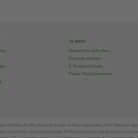
e
So geht's
nto
Newsletter anfordern
Freunde werben
gen
E-Rezept einlösen
Papier Rezept einlösen
g
gen Sie Ihre Ärztin, Ihren Arzt oder in Ihrer Apotheke. AVP: Üblicher A
s Herstellers. Die angegebenen Preise beinhalten die gesetzlich vorgesc
alten. Alle Angebote und Gratis-Beigaben nur solange der Vorrat reicht.