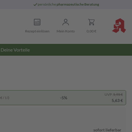
persönliche
pharmazeutische Beratung
Rezept einlösen
Mein Konto
0,00 €
Deine Vorteile
UVP:
5,95 €
-5%
 / 1 l)
5,63 €
sofort lieferbar