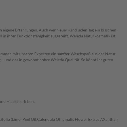
urch eigene Erfahrungen. Auch wenn euer Kind jeden Tag ein bisschen
l in ihrer Funktionsfähigkeit ausgereift. Weleda Naturkosmetik ist
sammen mit unseren Experten ein sanfter Waschspaß aus der Natur
g – und das in gewohnt hoher Weleda Qualität. So könnt ihr guten
 und Haaren erleben.
lia (Lime) Peel Oil,Calendula Officinalis Flower Extract*,Xanthan