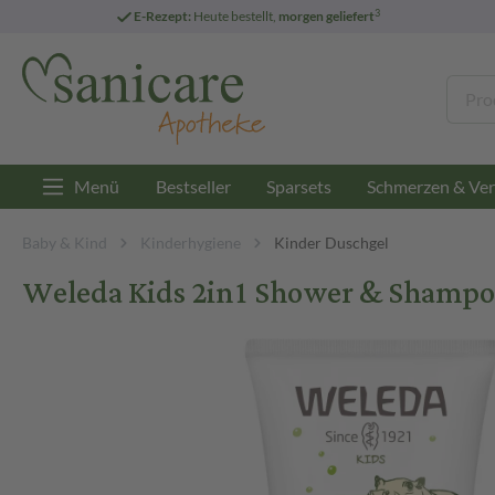
3
E-Rezept:
Heute bestellt,
morgen geliefert
Menü
Bestseller
Sparsets
Schmerzen & Ver
Baby & Kind
Kinderhygiene
Kinder Duschgel
Weleda Kids 2in1 Shower & Shampoo