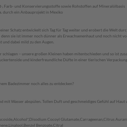
-, Farb- und Konservierungsstoffe sowie Rohstoffen auf Mineralölbasis
a. durch ein Anbauprojekt in Mexiko
kleiner Schatz entwickelt sich Tag für Tag weiter und erobert die Welt d
 – denn sie ist immer noch dünner als Erwachsenenhaut und noch nicht vol
ist und dabei mild zu den Augen.
 schlagen – unsere großen Kleinen haben mitentschieden und so ist zu
Zuckertenside und kinderfreundliche Düfte in einer tierischen Verpackun
 deinem Badezimmer noch alles zu entdecken?
und mit Wasser abspülen. Tollen Duft und geschmeidiges Gefühl auf Haut
oside,Alcohol*,Disodium Cocoyl Glutamate,Carrageenan,Citrus Aurantifo
ne,Linalool,Benzyl Benzoate,Citral