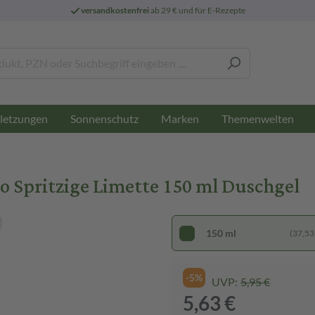
versandkostenfrei
ab 29 € und für E-Rezepte
letzungen
Sonnenschutz
Marken
Themenwelten
 Spritzige Limette 150 ml Duschgel
150 ml
(37,53 €
-5%
UVP:
5,95 €
5,63 €