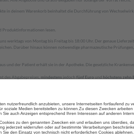
dukte in deinem Warenkorb beinhaltet die Durchführung von Wechselwir
nd Produktinformationen lesen.
 uns werktags von Montag bis Freitag bis 18:00 Uhr. Der genaue Lieferze
ichen. Darüber hinaus können notwendige pharmazeutische Prüfungen, die
aus und der Patient erhält sie in der Apotheke. Die gesetzliche Krankenv
ent des Abgabepreises,
mindestens
jedoch
fünf Euro
und
höchstens zehn 
zehn Prozent der Kosten sowie zehn Euro je Verordnung.
rken und die besondere Stellung der Familie zu unterstützen, fallen
kein
 Ausnahme der Fahrkosten
 getragen werden