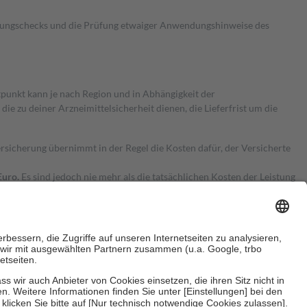
kungschecks und die Prüfung etwaiger Anwendungshinweise des
itpunkt kann je nach Region und in Abhängigkeit der
 zu deiner Arzneimittelsicherheit dienen, die Lieferfrist um die
ersicherung übernimmt in der Regel die Kosten dafür, der Versicherte
Euro.
Es sind jedoch nie mehr als die tatsächlichen Kosten der Leistung
e Zuzahlungen
an bei: