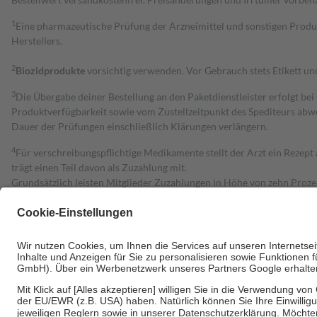
1
Eine pharmazeutische Prüfung der Arzneimittel und sonstigen Pro
Herstellers.
2
Biozidprodukte
vorsichtig verwenden. Vor Gebrauch stets Etikett u
3
Die Übergabe deiner Bestellung an den Paketdienstleister erfolgt bei
Produktverfügbarkeit sowie vom Zustellzeitpunkt des Spediteurs abwe
Dauer der Prüfungen einschließlich Klärungen verlängern.
4
Für verschreibungspflichtige Medikamente stellt der Arzt ein Rezept 
trägt einen Teil davon als Zuzahlung mit.
Grundsätzlich leisten Mitglieder Zuzahlungen in Höhe von zehn Proz
zu entrichten.
Diese Regeln gelten grundsätzlich auch für Online-Apotheken.
Bei Heilmitteln und häuslicher Krankenpflege beträgt die Zuzahlung 
Um das Engagement der Versicherten für ihre eigene Gesundheit zu stä
• Kindern und Jugendlichen bis zum vollendeten 18. Lebensjahr mit
• Untersuchungen zur Vorsorge und Früherkennung, die von der GKV
• empfohlenen Schutzimpfungen
• Harn- und Blutteststreifen