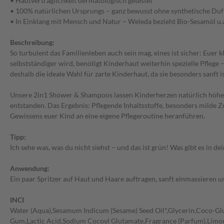
• Hautverträglichkeit dermatologisch getestet
• 100% natürlichen Ursprungs – ganz bewusst ohne synthetische Duft
• In Einklang mit Mensch und Natur – Weleda bezieht Bio-Sesamöl u.
Beschreibung:
So turbulent das Familienleben auch sein mag, eines ist sicher: Euer 
selbstständiger wird, benötigt Kinderhaut weiterhin spezielle Pflege
deshalb die ideale Wahl für zarte Kinderhaut, da sie besonders sanft 
Unsere 2in1 Shower & Shampoos lassen Kinderherzen natürlich höher
entstanden. Das Ergebnis: Pflegende Inhaltsstoffe, besonders milde 
Gewissens euer Kind an eine eigene Pflegeroutine heranführen.
Tipp:
Ich sehe was, was du nicht siehst – und das ist grün! Was gibt es in
Anwendung:
Ein paar Spritzer auf Haut und Haare auftragen, sanft einmassieren 
INCI
Water (Aqua),Sesamum Indicum (Sesame) Seed Oil*,Glycerin,Coco-Gluc
Gum,Lactic Acid,Sodium Cocoyl Glutamate,Fragrance (Parfum),Limone