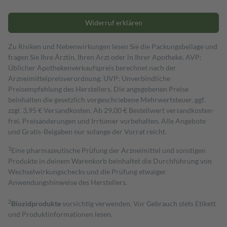
Widerruf erklären
Zu Risiken und Nebenwirkungen lesen Sie die Packungsbeilage und
fragen Sie Ihre Ärztin, Ihren Arzt oder in Ihrer Apotheke. AVP:
Üblicher Apothekenverkaufspreis berechnet nach der
Arzneimittelpreisverordnung. UVP: Unverbindliche
Preisempfehlung des Herstellers. Die angegebenen Preise
beinhalten die gesetzlich vorgeschriebene Mehrwertsteuer, ggf.
zzgl. 3,95 € Versandkosten. Ab 29,00 € Bestell­wert versand­kosten­
frei. Preisänderungen und Irrtümer vorbehalten. Alle Angebote
und Gratis-Beigaben nur solange der Vorrat reicht.
1
Eine pharmazeutische Prüfung der Arzneimittel und sonstigen
Produkte in deinem Warenkorb beinhaltet die Durchführung von
Wechselwirkungschecks und die Prüfung etwaiger
Anwendungshinweise des Herstellers.
2
Biozidprodukte
vorsichtig verwenden. Vor Gebrauch stets Etikett
und Produktinformationen lesen.