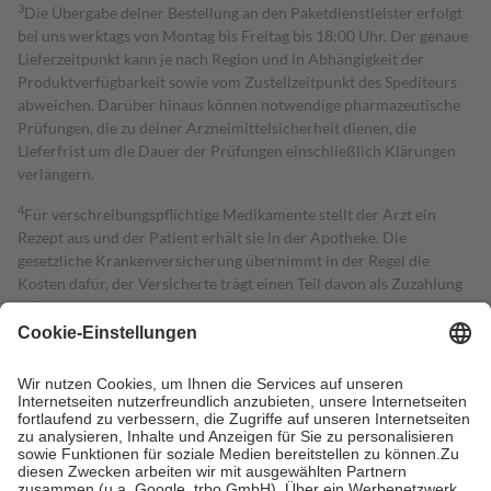
3
Die Übergabe deiner Bestellung an den Paketdienstleister erfolgt
bei uns werktags von Montag bis Freitag bis 18:00 Uhr. Der genaue
Lieferzeitpunkt kann je nach Region und in Abhängigkeit der
Produktverfügbarkeit sowie vom Zustellzeitpunkt des Spediteurs
abweichen. Darüber hinaus können notwendige pharmazeutische
Prüfungen, die zu deiner Arzneimittelsicherheit dienen, die
Lieferfrist um die Dauer der Prüfungen einschließlich Klärungen
verlängern.
4
Für verschreibungspflichtige Medikamente stellt der Arzt ein
Rezept aus und der Patient erhält sie in der Apotheke. Die
gesetzliche Krankenversicherung übernimmt in der Regel die
Kosten dafür, der Versicherte trägt einen Teil davon als Zuzahlung
mit.
Grundsätzlich leisten Mitglieder Zuzahlungen in Höhe von zehn
Prozent des Abgabepreises,
mindestens
jedoch
fünf Euro
und
höchstens zehn Euro.
Es sind jedoch nie mehr als die tatsächlichen
Kosten der Leistung zu entrichten.
Diese Regeln gelten grundsätzlich auch für Online-Apotheken.
Bei Heilmitteln und häuslicher Krankenpflege beträgt die
Zuzahlung zehn Prozent der Kosten sowie zehn Euro je
Verordnung.