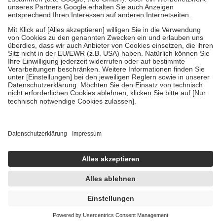
Um das Engagement der Versicherten für ihre eigene Gesundheit zu
stärken und die besondere Stellung der Familie zu unterstützen,
fallen
keine Zuzahlungen
an bei:
• Kindern und Jugendlichen bis zum vollendeten 18. Lebensjahr
mit Ausnahme der Fahrkosten
• Untersuchungen zur Vorsorge und Früherkennung, die von der
GKV getragen werden
• empfohlenen Schutzimpfungen
• Harn- und Blutteststreifen
Wir nutzen Trusted Shops als unabhängigen Dienstleister für die
Einholung von Bewertungen. Trusted Shops hat Maßnahmen
getroffen, um sicherzustellen, dass es sich um echte Bewertungen
handelt. Mehr Informationen findest du hier:
https://help.etrusted.com/hc/de/articles/4419944605341
Einige Bilder und Inhalte wurden unter Zuhilfenahme künstlicher
Intelligenz erstellt.
UVP:
16,95 €
16,24 €