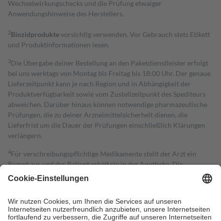
Wechselwirkungschecks und die Prüfung etwaiger
Anwendungshinweise des Herstellers.
2
Biozidprodukte
vorsichtig verwenden. Vor Gebrauch stets Etikett
und Produktinformationen lesen.
3
Die Übergabe deiner Bestellung an den Paketdienstleister erfolgt
bei uns werktags von Montag bis Freitag bis 18:00 Uhr. Der genaue
Lieferzeitpunkt kann je nach Region und in Abhängigkeit der
Produktverfügbarkeit sowie vom Zustellzeitpunkt des Spediteurs
abweichen. Darüber hinaus können notwendige pharmazeutische
Prüfungen, die zu deiner Arzneimittelsicherheit dienen, die
Lieferfrist um die Dauer der Prüfungen einschließlich Klärungen
verlängern.
4
Für verschreibungspflichtige Medikamente stellt der Arzt ein
Rezept aus und der Patient erhält sie in der Apotheke. Die
gesetzliche Krankenversicherung übernimmt in der Regel die
Kosten dafür, der Versicherte trägt einen Teil davon als Zuzahlung
mit.
Grundsätzlich leisten Mitglieder Zuzahlungen in Höhe von zehn
Prozent des Abgabepreises,
mindestens
jedoch
fünf Euro
und