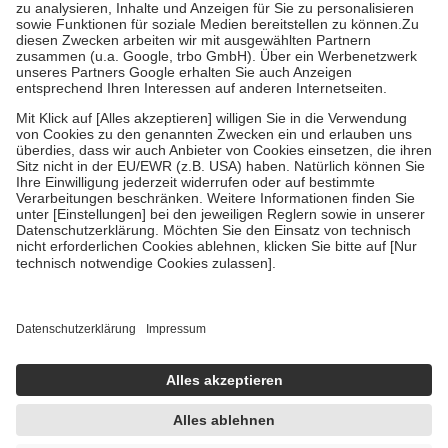
höchstens zehn Euro.
Es sind jedoch nie mehr als die tatsächlichen
Kosten der Leistung zu entrichten.
Diese Regeln gelten grundsätzlich auch für Online-Apotheken.
Bei Heilmitteln und häuslicher Krankenpflege beträgt die
Zuzahlung zehn Prozent der Kosten sowie zehn Euro je
Verordnung.
Um das Engagement der Versicherten für ihre eigene Gesundheit zu
stärken und die besondere Stellung der Familie zu unterstützen,
fallen
keine Zuzahlungen
an bei:
• Kindern und Jugendlichen bis zum vollendeten 18. Lebensjahr
mit Ausnahme der Fahrkosten
• Untersuchungen zur Vorsorge und Früherkennung, die von der
GKV getragen werden
• empfohlenen Schutzimpfungen
• Harn- und Blutteststreifen
Wir nutzen Trusted Shops als unabhängigen Dienstleister für die
Einholung von Bewertungen. Trusted Shops hat Maßnahmen
getroffen, um sicherzustellen, dass es sich um echte Bewertungen
handelt. Mehr Informationen findest du hier:
https://help.etrusted.com/hc/de/articles/4419944605341