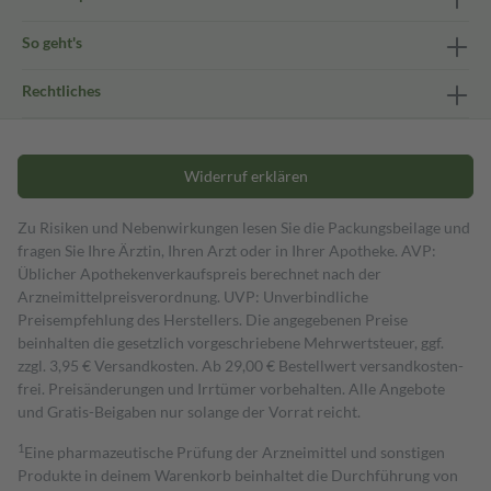
So geht's
Rechtliches
Widerruf erklären
Zu Risiken und Nebenwirkungen lesen Sie die Packungsbeilage und
fragen Sie Ihre Ärztin, Ihren Arzt oder in Ihrer Apotheke. AVP:
Üblicher Apothekenverkaufspreis berechnet nach der
Arzneimittelpreisverordnung. UVP: Unverbindliche
Preisempfehlung des Herstellers. Die angegebenen Preise
beinhalten die gesetzlich vorgeschriebene Mehrwertsteuer, ggf.
zzgl. 3,95 € Versandkosten. Ab 29,00 € Bestell­wert versand­kosten­
frei. Preisänderungen und Irrtümer vorbehalten. Alle Angebote
und Gratis-Beigaben nur solange der Vorrat reicht.
1
Eine pharmazeutische Prüfung der Arzneimittel und sonstigen
Produkte in deinem Warenkorb beinhaltet die Durchführung von