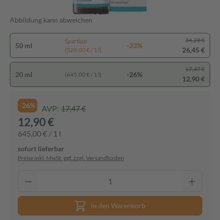
Abbildung kann abweichen
34,28 €
Spartipp
50 ml
-23%
26,45 €
(529,00 € / 1 l)
17,47 €
20 ml
-26%
(645,00 € / 1 l)
12,90 €
-26%
AVP:
17,47 €
12,90 €
645,00 € / 1 l
sofort lieferbar
Preise inkl. MwSt. ggf. zzgl. Versandkosten
In den Warenkorb