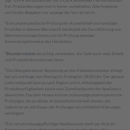
zzgl. 3,95 € Versandkosten. Ab 29,00 € Bestell­wert versand­kosten­
frei. Preisänderungen und Irrtümer vorbehalten. Alle Angebote
und Gratis-Beigaben nur solange der Vorrat reicht.
1
Eine pharmazeutische Prüfung der Arzneimittel und sonstigen
Produkte in deinem Warenkorb beinhaltet die Durchführung von
Wechselwirkungschecks und die Prüfung etwaiger
Anwendungshinweise des Herstellers.
2
Biozidprodukte
vorsichtig verwenden. Vor Gebrauch stets Etikett
und Produktinformationen lesen.
3
Die Übergabe deiner Bestellung an den Paketdienstleister erfolgt
bei uns werktags von Montag bis Freitag bis 18:00 Uhr. Der genaue
Lieferzeitpunkt kann je nach Region und in Abhängigkeit der
Produktverfügbarkeit sowie vom Zustellzeitpunkt des Spediteurs
abweichen. Darüber hinaus können notwendige pharmazeutische
Prüfungen, die zu deiner Arzneimittelsicherheit dienen, die
Lieferfrist um die Dauer der Prüfungen einschließlich Klärungen
verlängern.
4
Für verschreibungspflichtige Medikamente stellt der Arzt ein
Rezept aus und der Patient erhält sie in der Apotheke. Die