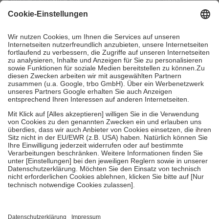
gesetzliche Krankenversicherung übernimmt in der Regel die
Kosten dafür, der Versicherte trägt einen Teil davon als Zuzahlung
mit.
Grundsätzlich leisten Mitglieder Zuzahlungen in Höhe von zehn
Prozent des Abgabepreises,
mindestens
jedoch
fünf Euro
und
höchstens zehn Euro.
Es sind jedoch nie mehr als die tatsächlichen
Kosten der Leistung zu entrichten.
Diese Regeln gelten grundsätzlich auch für Online-Apotheken.
Bei Heilmitteln und häuslicher Krankenpflege beträgt die
Zuzahlung zehn Prozent der Kosten sowie zehn Euro je
Verordnung.
Um das Engagement der Versicherten für ihre eigene Gesundheit zu
stärken und die besondere Stellung der Familie zu unterstützen,
fallen
keine Zuzahlungen
an bei:
• Kindern und Jugendlichen bis zum vollendeten 18. Lebensjahr
mit Ausnahme der Fahrkosten
• Untersuchungen zur Vorsorge und Früherkennung, die von der
GKV getragen werden
• empfohlenen Schutzimpfungen
• Harn- und Blutteststreifen