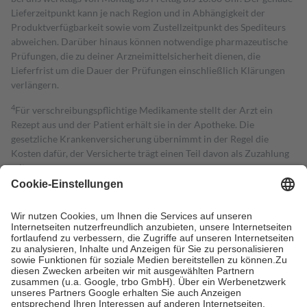
Lieferzeitpunkt kann je nach Region und in Abhängigkeit der
Produktverfügbarkeit sowie vom Zustellzeitpunkt des Spediteurs
abweichen. Darüber hinaus können notwendige pharmazeutische
Prüfungen, die zu deiner Arzneimittelsicherheit dienen, die
Lieferfrist um die Dauer der Prüfungen einschließlich Klärungen
verlängern.
4
Für verschreibungspflichtige Medikamente stellt der Arzt ein
Rezept aus und der Patient erhält sie in der Apotheke. Die
gesetzliche Krankenversicherung übernimmt in der Regel die
Kosten dafür, der Versicherte trägt einen Teil davon als Zuzahlung
mit.
Grundsätzlich leisten Mitglieder Zuzahlungen in Höhe von zehn
Prozent des Abgabepreises,
mindestens
jedoch
fünf Euro
und
höchstens zehn Euro.
Es sind jedoch nie mehr als die tatsächlichen
Kosten der Leistung zu entrichten.
Diese Regeln gelten grundsätzlich auch für Online-Apotheken.
Bei Heilmitteln und häuslicher Krankenpflege beträgt die
Zuzahlung zehn Prozent der Kosten sowie zehn Euro je
Verordnung.
Um das Engagement der Versicherten für ihre eigene Gesundheit zu