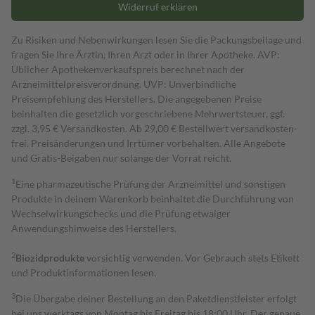
Widerruf erklären
Zu Risiken und Nebenwirkungen lesen Sie die Packungsbeilage und
fragen Sie Ihre Ärztin, Ihren Arzt oder in Ihrer Apotheke. AVP:
Üblicher Apothekenverkaufspreis berechnet nach der
Arzneimittelpreisverordnung. UVP: Unverbindliche
Preisempfehlung des Herstellers. Die angegebenen Preise
beinhalten die gesetzlich vorgeschriebene Mehrwertsteuer, ggf.
zzgl. 3,95 € Versandkosten. Ab 29,00 € Bestell­wert versand­kosten­
frei. Preisänderungen und Irrtümer vorbehalten. Alle Angebote
und Gratis-Beigaben nur solange der Vorrat reicht.
1
Eine pharmazeutische Prüfung der Arzneimittel und sonstigen
Produkte in deinem Warenkorb beinhaltet die Durchführung von
Wechselwirkungschecks und die Prüfung etwaiger
Anwendungshinweise des Herstellers.
2
Biozidprodukte
vorsichtig verwenden. Vor Gebrauch stets Etikett
und Produktinformationen lesen.
3
Die Übergabe deiner Bestellung an den Paketdienstleister erfolgt
bei uns werktags von Montag bis Freitag bis 18:00 Uhr. Der genaue