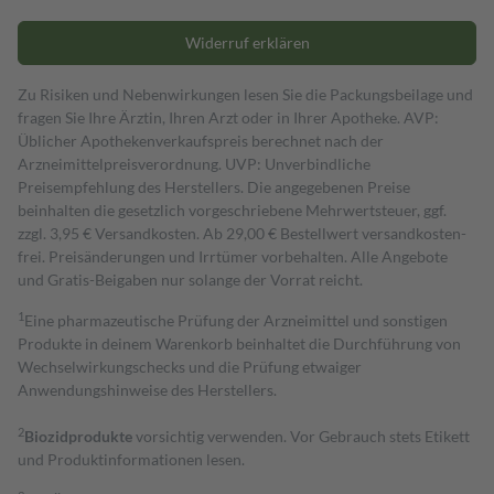
Widerruf erklären
Zu Risiken und Nebenwirkungen lesen Sie die Packungsbeilage und
fragen Sie Ihre Ärztin, Ihren Arzt oder in Ihrer Apotheke. AVP:
Üblicher Apothekenverkaufspreis berechnet nach der
Arzneimittelpreisverordnung. UVP: Unverbindliche
Preisempfehlung des Herstellers. Die angegebenen Preise
beinhalten die gesetzlich vorgeschriebene Mehrwertsteuer, ggf.
zzgl. 3,95 € Versandkosten. Ab 29,00 € Bestell­wert versand­kosten­
frei. Preisänderungen und Irrtümer vorbehalten. Alle Angebote
und Gratis-Beigaben nur solange der Vorrat reicht.
1
Eine pharmazeutische Prüfung der Arzneimittel und sonstigen
Produkte in deinem Warenkorb beinhaltet die Durchführung von
Wechselwirkungschecks und die Prüfung etwaiger
Anwendungshinweise des Herstellers.
2
Biozidprodukte
vorsichtig verwenden. Vor Gebrauch stets Etikett
und Produktinformationen lesen.