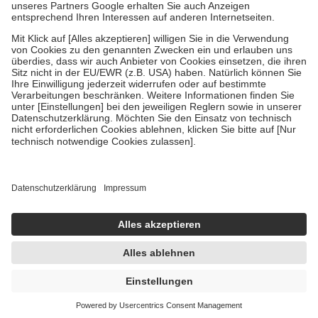
Um das Engagement der Versicherten für ihre eigene Gesundheit zu
stärken und die besondere Stellung der Familie zu unterstützen,
fallen
keine Zuzahlungen
an bei:
• Kindern und Jugendlichen bis zum vollendeten 18. Lebensjahr
mit Ausnahme der Fahrkosten
• Untersuchungen zur Vorsorge und Früherkennung, die von der
GKV getragen werden
• empfohlenen Schutzimpfungen
• Harn- und Blutteststreifen
Wir nutzen Trusted Shops als unabhängigen Dienstleister für die
Einholung von Bewertungen. Trusted Shops hat Maßnahmen
getroffen, um sicherzustellen, dass es sich um echte Bewertungen
handelt. Mehr Informationen findest du hier:
https://help.etrusted.com/hc/de/articles/4419944605341
Einige Bilder und Inhalte wurden unter Zuhilfenahme künstlicher
Intelligenz erstellt.
AVP:
25,49 €
15,73 €