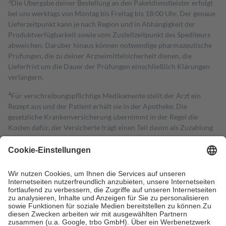
3
Die Übergabe deiner Bestellung an den Paketdienstleister erfolgt
bei uns werktags von Montag bis Freitag bis 18:00 Uhr. Der genaue
Lieferzeitpunkt kann je nach Region und in Abhängigkeit der
Produktverfügbarkeit sowie vom Zustellzeitpunkt des Spediteurs
abweichen. Darüber hinaus können notwendige pharmazeutische
Prüfungen, die zu deiner Arzneimittelsicherheit dienen, die
Lieferfrist um die Dauer der Prüfungen einschließlich Klärungen
verlängern.
4
Für verschreibungspflichtige Medikamente stellt der Arzt ein
Rezept aus und der Patient erhält sie in der Apotheke. Die
gesetzliche Krankenversicherung übernimmt in der Regel die
Kosten dafür, der Versicherte trägt einen Teil davon als Zuzahlung
mit.
Grundsätzlich leisten Mitglieder Zuzahlungen in Höhe von zehn
Prozent des Abgabepreises,
mindestens
jedoch
fünf Euro
und
höchstens zehn Euro.
Es sind jedoch nie mehr als die tatsächlichen
Kosten der Leistung zu entrichten.
Diese Regeln gelten grundsätzlich auch für Online-Apotheken.
Bei Heilmitteln und häuslicher Krankenpflege beträgt die
Zuzahlung zehn Prozent der Kosten sowie zehn Euro je
Verordnung.