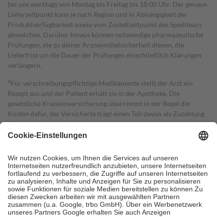
bei uns werktags von Montag bis Freitag bis 18:00 Uhr. Der genaue
Lieferzeitpunkt kann je nach Region und in Abhängigkeit der
Produktverfügbarkeit sowie vom Zustellzeitpunkt des Spediteurs
abweichen. Darüber hinaus können notwendige pharmazeutische
Prüfungen, die zu deiner Arzneimittelsicherheit dienen, die
Lieferfrist um die Dauer der Prüfungen einschließlich Klärungen
verlängern.
4
Für verschreibungspflichtige Medikamente stellt der Arzt ein
Rezept aus und der Patient erhält sie in der Apotheke. Die
gesetzliche Krankenversicherung übernimmt in der Regel die
Kosten dafür, der Versicherte trägt einen Teil davon als Zuzahlung
mit.
Grundsätzlich leisten Mitglieder Zuzahlungen in Höhe von zehn
Prozent des Abgabepreises,
mindestens
jedoch
fünf Euro
und
höchstens zehn Euro.
Es sind jedoch nie mehr als die tatsächlichen
Kosten der Leistung zu entrichten.
Diese Regeln gelten grundsätzlich auch für Online-Apotheken.
Bei Heilmitteln und häuslicher Krankenpflege beträgt die
Zuzahlung zehn Prozent der Kosten sowie zehn Euro je
Verordnung.
Um das Engagement der Versicherten für ihre eigene Gesundheit zu