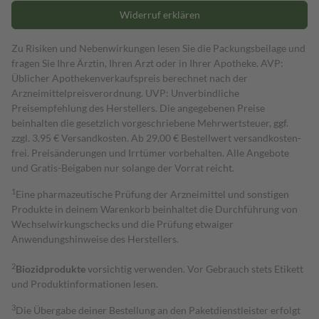
Widerruf erklären
Zu Risiken und Nebenwirkungen lesen Sie die Packungsbeilage und
fragen Sie Ihre Ärztin, Ihren Arzt oder in Ihrer Apotheke. AVP:
Üblicher Apothekenverkaufspreis berechnet nach der
Arzneimittelpreisverordnung. UVP: Unverbindliche
Preisempfehlung des Herstellers. Die angegebenen Preise
beinhalten die gesetzlich vorgeschriebene Mehrwertsteuer, ggf.
zzgl. 3,95 € Versandkosten. Ab 29,00 € Bestell­wert versand­kosten­
frei. Preisänderungen und Irrtümer vorbehalten. Alle Angebote
und Gratis-Beigaben nur solange der Vorrat reicht.
1
Eine pharmazeutische Prüfung der Arzneimittel und sonstigen
Produkte in deinem Warenkorb beinhaltet die Durchführung von
Wechselwirkungschecks und die Prüfung etwaiger
Anwendungshinweise des Herstellers.
2
Biozidprodukte
vorsichtig verwenden. Vor Gebrauch stets Etikett
und Produktinformationen lesen.
3
Die Übergabe deiner Bestellung an den Paketdienstleister erfolgt