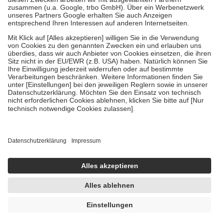
Verordnung.
Um das Engagement der Versicherten für ihre eigene Gesundheit zu
stärken und die besondere Stellung der Familie zu unterstützen,
fallen
keine Zuzahlungen
an bei:
• Kindern und Jugendlichen bis zum vollendeten 18. Lebensjahr
mit Ausnahme der Fahrkosten
• Untersuchungen zur Vorsorge und Früherkennung, die von der
GKV getragen werden
• empfohlenen Schutzimpfungen
• Harn- und Blutteststreifen
Wir nutzen Trusted Shops als unabhängigen Dienstleister für die
Einholung von Bewertungen. Trusted Shops hat Maßnahmen
getroffen, um sicherzustellen, dass es sich um echte Bewertungen
handelt. Mehr Informationen findest du hier:
https://help.etrusted.com/hc/de/articles/4419944605341
Einige Bilder und Inhalte wurden unter Zuhilfenahme künstlicher
Intelligenz erstellt.
UVP:
14,95 €