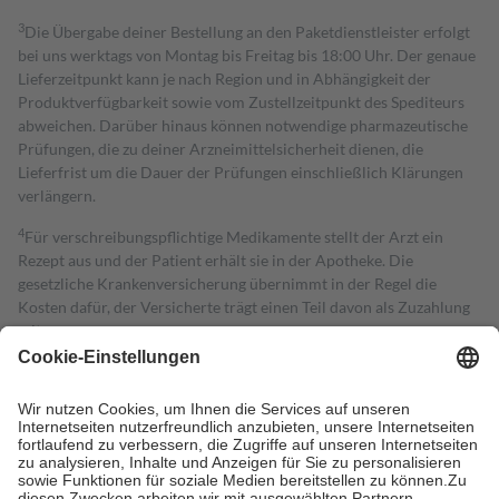
3
Die Übergabe deiner Bestellung an den Paketdienstleister erfolgt
bei uns werktags von Montag bis Freitag bis 18:00 Uhr. Der genaue
Lieferzeitpunkt kann je nach Region und in Abhängigkeit der
Produktverfügbarkeit sowie vom Zustellzeitpunkt des Spediteurs
abweichen. Darüber hinaus können notwendige pharmazeutische
Prüfungen, die zu deiner Arzneimittelsicherheit dienen, die
Lieferfrist um die Dauer der Prüfungen einschließlich Klärungen
verlängern.
4
Für verschreibungspflichtige Medikamente stellt der Arzt ein
Rezept aus und der Patient erhält sie in der Apotheke. Die
gesetzliche Krankenversicherung übernimmt in der Regel die
Kosten dafür, der Versicherte trägt einen Teil davon als Zuzahlung
mit.
Grundsätzlich leisten Mitglieder Zuzahlungen in Höhe von zehn
Prozent des Abgabepreises,
mindestens
jedoch
fünf Euro
und
höchstens zehn Euro.
Es sind jedoch nie mehr als die tatsächlichen
Kosten der Leistung zu entrichten.
Diese Regeln gelten grundsätzlich auch für Online-Apotheken.
Bei Heilmitteln und häuslicher Krankenpflege beträgt die
Zuzahlung zehn Prozent der Kosten sowie zehn Euro je