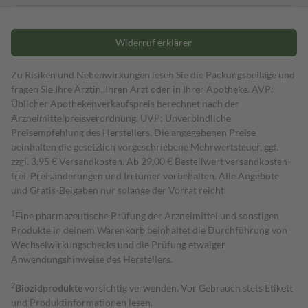
Widerruf erklären
Zu Risiken und Nebenwirkungen lesen Sie die Packungsbeilage und
fragen Sie Ihre Ärztin, Ihren Arzt oder in Ihrer Apotheke. AVP:
Üblicher Apothekenverkaufspreis berechnet nach der
Arzneimittelpreisverordnung. UVP: Unverbindliche
Preisempfehlung des Herstellers. Die angegebenen Preise
beinhalten die gesetzlich vorgeschriebene Mehrwertsteuer, ggf.
zzgl. 3,95 € Versandkosten. Ab 29,00 € Bestell­wert versand­kosten­
frei. Preisänderungen und Irrtümer vorbehalten. Alle Angebote
und Gratis-Beigaben nur solange der Vorrat reicht.
1
Eine pharmazeutische Prüfung der Arzneimittel und sonstigen
Produkte in deinem Warenkorb beinhaltet die Durchführung von
Wechselwirkungschecks und die Prüfung etwaiger
Anwendungshinweise des Herstellers.
2
Biozidprodukte
vorsichtig verwenden. Vor Gebrauch stets Etikett
und Produktinformationen lesen.