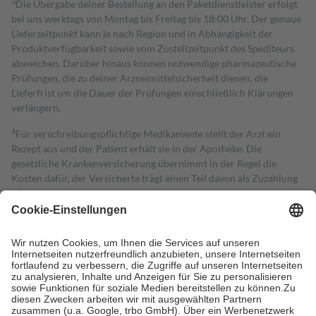
3
Die Übergabe deiner Bestellung an den Paketdienstleister erfolgt
bei uns werktags von Montag bis Freitag bis 18:00 Uhr. Der genaue
Lieferzeitpunkt kann je nach Region und in Abhängigkeit der
Produktverfügbarkeit sowie vom Zustellzeitpunkt des Spediteurs
abweichen. Darüber hinaus können notwendige pharmazeutische
Prüfungen, die zu deiner Arzneimittelsicherheit dienen, die
Lieferfrist um die Dauer der Prüfungen einschließlich Klärungen
verlängern.
4
Für verschreibungspflichtige Medikamente stellt der Arzt ein
Rezept aus und der Patient erhält sie in der Apotheke. Die
gesetzliche Krankenversicherung übernimmt in der Regel die
Kosten dafür, der Versicherte trägt einen Teil davon als Zuzahlung
mit.
Grundsätzlich leisten Mitglieder Zuzahlungen in Höhe von zehn
Prozent des Abgabepreises,
mindestens
jedoch
fünf Euro
und
höchstens zehn Euro.
Es sind jedoch nie mehr als die tatsächlichen
Kosten der Leistung zu entrichten.
Diese Regeln gelten grundsätzlich auch für Online-Apotheken.
Bei Heilmitteln und häuslicher Krankenpflege beträgt die
Zuzahlung zehn Prozent der Kosten sowie zehn Euro je
Verordnung.