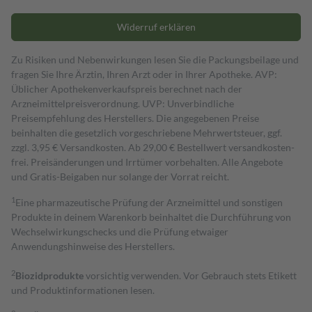
Widerruf erklären
Zu Risiken und Nebenwirkungen lesen Sie die Packungsbeilage und
fragen Sie Ihre Ärztin, Ihren Arzt oder in Ihrer Apotheke. AVP:
Üblicher Apothekenverkaufspreis berechnet nach der
Arzneimittelpreisverordnung. UVP: Unverbindliche
Preisempfehlung des Herstellers. Die angegebenen Preise
beinhalten die gesetzlich vorgeschriebene Mehrwertsteuer, ggf.
zzgl. 3,95 € Versandkosten. Ab 29,00 € Bestell­wert versand­kosten­
frei. Preisänderungen und Irrtümer vorbehalten. Alle Angebote
und Gratis-Beigaben nur solange der Vorrat reicht.
1
Eine pharmazeutische Prüfung der Arzneimittel und sonstigen
Produkte in deinem Warenkorb beinhaltet die Durchführung von
Wechselwirkungschecks und die Prüfung etwaiger
Anwendungshinweise des Herstellers.
2
Biozidprodukte
vorsichtig verwenden. Vor Gebrauch stets Etikett
und Produktinformationen lesen.