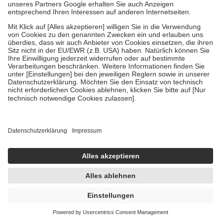
Um das Engagement der Versicherten für ihre eigene Gesundheit zu
stärken und die besondere Stellung der Familie zu unterstützen,
fallen
keine Zuzahlungen
an bei:
• Kindern und Jugendlichen bis zum vollendeten 18. Lebensjahr
mit Ausnahme der Fahrkosten
• Untersuchungen zur Vorsorge und Früherkennung, die von der
GKV getragen werden
• empfohlenen Schutzimpfungen
• Harn- und Blutteststreifen
Wir nutzen Trusted Shops als unabhängigen Dienstleister für die
Einholung von Bewertungen. Trusted Shops hat Maßnahmen
getroffen, um sicherzustellen, dass es sich um echte Bewertungen
handelt. Mehr Informationen findest du hier:
https://help.etrusted.com/hc/de/articles/4419944605341
Einige Bilder und Inhalte wurden unter Zuhilfenahme künstlicher
Intelligenz erstellt.
AVP:
35,49 €
27,56 €