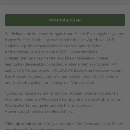
Widerruf erklären
Zu Risiken und Nebenwirkungen lesen Sie die Packungsbeilage und
fragen Sie Ihre Ärztin, Ihren Arzt oder in Ihrer Apotheke. AVP:
Üblicher Apothekenverkaufspreis berechnet nach der
Arzneimittelpreisverordnung. UVP: Unverbindliche
Preisempfehlung des Herstellers. Die angegebenen Preise
beinhalten die gesetzlich vorgeschriebene Mehrwertsteuer, ggf.
zzgl. 3,95 € Versandkosten. Ab 29,00 € Bestell­wert versand­kosten­
frei. Preisänderungen und Irrtümer vorbehalten. Alle Angebote
und Gratis-Beigaben nur solange der Vorrat reicht.
1
Eine pharmazeutische Prüfung der Arzneimittel und sonstigen
Produkte in deinem Warenkorb beinhaltet die Durchführung von
Wechselwirkungschecks und die Prüfung etwaiger
Anwendungshinweise des Herstellers.
2
Biozidprodukte
vorsichtig verwenden. Vor Gebrauch stets Etikett
und Produktinformationen lesen.