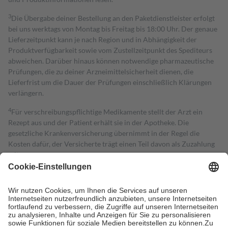
3
Die Übergabe deiner Bestellung an den Paketdienstleister erfolgt
bei uns werktags von Montag bis Freitag bis 18:00 Uhr. Der genaue
Lieferzeitpunkt kann je nach Region und in Abhängigkeit der
Produktverfügbarkeit sowie vom Zustellzeitpunkt des Spediteurs
abweichen. Darüber hinaus können notwendige pharmazeutische
Prüfungen, die zu deiner Arzneimittelsicherheit dienen, die
Lieferfrist um die Dauer der Prüfungen einschließlich Klärungen
verlängern.
4
Für verschreibungspflichtige Medikamente stellt der Arzt ein
Rezept aus und der Patient erhält sie in der Apotheke. Die
gesetzliche Krankenversicherung übernimmt in der Regel die
Kosten dafür, der Versicherte trägt einen Teil davon als Zuzahlung
mit.
Grundsätzlich leisten Mitglieder Zuzahlungen in Höhe von zehn
Prozent des Abgabepreises,
mindestens
jedoch
fünf Euro
und
höchstens zehn Euro.
Es sind jedoch nie mehr als die tatsächlichen
Kosten der Leistung zu entrichten.
Diese Regeln gelten grundsätzlich auch für Online-Apotheken.
Bei Heilmitteln und häuslicher Krankenpflege beträgt die