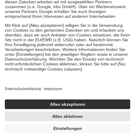
Zuzahlung zehn Prozent der Kosten sowie zehn Euro je
Verordnung.
Um das Engagement der Versicherten für ihre eigene Gesundheit zu
stärken und die besondere Stellung der Familie zu unterstützen,
fallen
keine Zuzahlungen
an bei:
• Kindern und Jugendlichen bis zum vollendeten 18. Lebensjahr
mit Ausnahme der Fahrkosten
• Untersuchungen zur Vorsorge und Früherkennung, die von der
GKV getragen werden
• empfohlenen Schutzimpfungen
• Harn- und Blutteststreifen
Wir nutzen Trusted Shops als unabhängigen Dienstleister für die
Einholung von Bewertungen. Trusted Shops hat Maßnahmen
getroffen, um sicherzustellen, dass es sich um echte Bewertungen
handelt. Mehr Informationen findest du hier:
https://help.etrusted.com/hc/de/articles/4419944605341
Einige Bilder und Inhalte wurden unter Zuhilfenahme künstlicher
Intelligenz erstellt.
UVP:
9,95 €