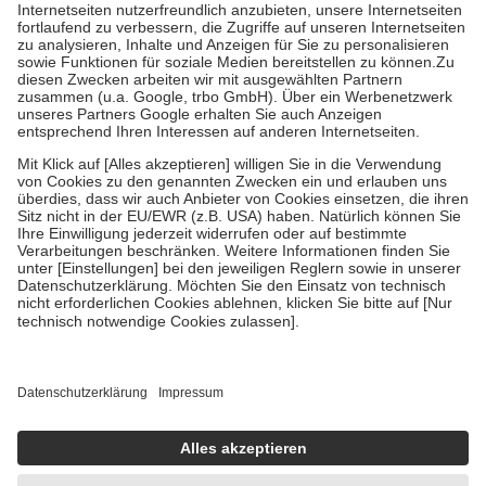
Kosten der Leistung zu entrichten.
Diese Regeln gelten grundsätzlich auch für Online-Apotheken.
Bei Heilmitteln und häuslicher Krankenpflege beträgt die
Zuzahlung zehn Prozent der Kosten sowie zehn Euro je
Verordnung.
Um das Engagement der Versicherten für ihre eigene Gesundheit zu
stärken und die besondere Stellung der Familie zu unterstützen,
fallen
keine Zuzahlungen
an bei:
• Kindern und Jugendlichen bis zum vollendeten 18. Lebensjahr
mit Ausnahme der Fahrkosten
• Untersuchungen zur Vorsorge und Früherkennung, die von der
GKV getragen werden
• empfohlenen Schutzimpfungen
• Harn- und Blutteststreifen
Wir nutzen Trusted Shops als unabhängigen Dienstleister für die
Einholung von Bewertungen. Trusted Shops hat Maßnahmen
getroffen, um sicherzustellen, dass es sich um echte Bewertungen
handelt. Mehr Informationen findest du hier:
https://help.etrusted.com/hc/de/articles/4419944605341
Einige Bilder und Inhalte wurden unter Zuhilfenahme künstlicher