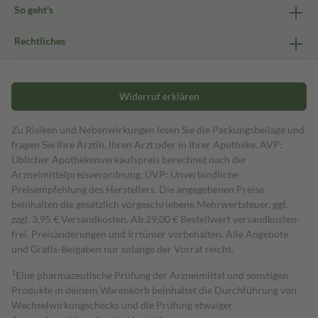
So geht's
Rechtliches
Widerruf erklären
Zu Risiken und Nebenwirkungen lesen Sie die Packungsbeilage und
fragen Sie Ihre Ärztin, Ihren Arzt oder in Ihrer Apotheke. AVP:
Üblicher Apothekenverkaufspreis berechnet nach der
Arzneimittelpreisverordnung. UVP: Unverbindliche
Preisempfehlung des Herstellers. Die angegebenen Preise
beinhalten die gesetzlich vorgeschriebene Mehrwertsteuer, ggf.
zzgl. 3,95 € Versandkosten. Ab 29,00 € Bestell­wert versand­kosten­
frei. Preisänderungen und Irrtümer vorbehalten. Alle Angebote
und Gratis-Beigaben nur solange der Vorrat reicht.
1
Eine pharmazeutische Prüfung der Arzneimittel und sonstigen
Produkte in deinem Warenkorb beinhaltet die Durchführung von
Wechselwirkungschecks und die Prüfung etwaiger