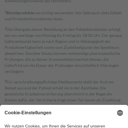
Anwendungshinweise des Herstellers.
2
Biozidprodukte
vorsichtig verwenden. Vor Gebrauch stets Etikett
und Produktinformationen lesen.
3
Die Übergabe deiner Bestellung an den Paketdienstleister erfolgt
bei uns werktags von Montag bis Freitag bis 18:00 Uhr. Der genaue
Lieferzeitpunkt kann je nach Region und in Abhängigkeit der
Produktverfügbarkeit sowie vom Zustellzeitpunkt des Spediteurs
abweichen. Darüber hinaus können notwendige pharmazeutische
Prüfungen, die zu deiner Arzneimittelsicherheit dienen, die
Lieferfrist um die Dauer der Prüfungen einschließlich Klärungen
verlängern.
4
Für verschreibungspflichtige Medikamente stellt der Arzt ein
Rezept aus und der Patient erhält sie in der Apotheke. Die
gesetzliche Krankenversicherung übernimmt in der Regel die
Kosten dafür, der Versicherte trägt einen Teil davon als Zuzahlung
mit.
Grundsätzlich leisten Mitglieder Zuzahlungen in Höhe von zehn
Prozent des Abgabepreises,
mindestens
jedoch
fünf Euro
und
höchstens zehn Euro.
Es sind jedoch nie mehr als die tatsächlichen