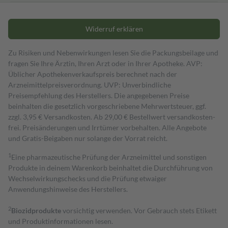
Widerruf erklären
Zu Risiken und Nebenwirkungen lesen Sie die Packungsbeilage und
fragen Sie Ihre Ärztin, Ihren Arzt oder in Ihrer Apotheke. AVP:
Üblicher Apothekenverkaufspreis berechnet nach der
Arzneimittelpreisverordnung. UVP: Unverbindliche
Preisempfehlung des Herstellers. Die angegebenen Preise
beinhalten die gesetzlich vorgeschriebene Mehrwertsteuer, ggf.
zzgl. 3,95 € Versandkosten. Ab 29,00 € Bestell­wert versand­kosten­
frei. Preisänderungen und Irrtümer vorbehalten. Alle Angebote
und Gratis-Beigaben nur solange der Vorrat reicht.
1
Eine pharmazeutische Prüfung der Arzneimittel und sonstigen
Produkte in deinem Warenkorb beinhaltet die Durchführung von
Wechselwirkungschecks und die Prüfung etwaiger
Anwendungshinweise des Herstellers.
2
Biozidprodukte
vorsichtig verwenden. Vor Gebrauch stets Etikett
und Produktinformationen lesen.