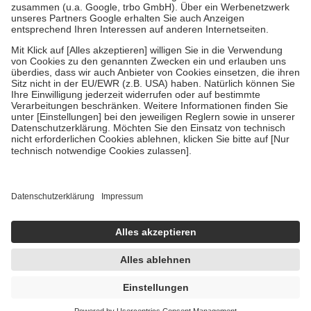
Verordnung.
Um das Engagement der Versicherten für ihre eigene Gesundheit zu
stärken und die besondere Stellung der Familie zu unterstützen,
fallen
keine Zuzahlungen
an bei:
• Kindern und Jugendlichen bis zum vollendeten 18. Lebensjahr
mit Ausnahme der Fahrkosten
• Untersuchungen zur Vorsorge und Früherkennung, die von der
GKV getragen werden
• empfohlenen Schutzimpfungen
• Harn- und Blutteststreifen
Wir nutzen Trusted Shops als unabhängigen Dienstleister für die
Einholung von Bewertungen. Trusted Shops hat Maßnahmen
getroffen, um sicherzustellen, dass es sich um echte Bewertungen
handelt. Mehr Informationen findest du hier:
https://help.etrusted.com/hc/de/articles/4419944605341
Einige Bilder und Inhalte wurden unter Zuhilfenahme künstlicher
Intelligenz erstellt.
UVP:
4,45 €