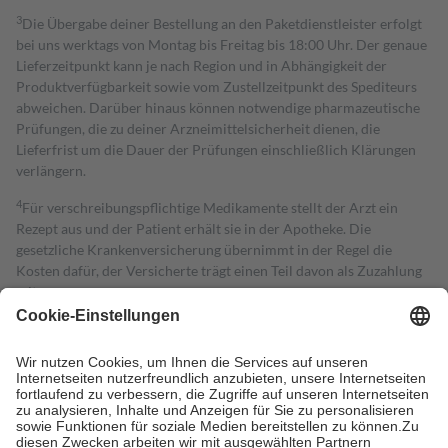
3
Die Übergabe deiner Bestellung an den Paketdienstleister erfolgt
bei uns werktags von Montag bis Freitag bis 18:00 Uhr. Der genaue
Lieferzeitpunkt kann je nach Region und in Abhängigkeit der
Produktverfügbarkeit sowie vom Zustellzeitpunkt des Spediteurs
abweichen. Darüber hinaus können notwendige pharmazeutische
Prüfungen, die zu deiner Arzneimittelsicherheit dienen, die
Lieferfrist um die Dauer der Prüfungen einschließlich Klärungen
verlängern.
4
Für verschreibungspflichtige Medikamente stellt der Arzt ein
Rezept aus und der Patient erhält sie in der Apotheke. Die
gesetzliche Krankenversicherung übernimmt in der Regel die
Kosten dafür, der Versicherte trägt einen Teil davon als Zuzahlung
mit.
Grundsätzlich leisten Mitglieder Zuzahlungen in Höhe von zehn
Prozent des Abgabepreises,
mindestens
jedoch
fünf Euro
und
höchstens zehn Euro.
Es sind jedoch nie mehr als die tatsächlichen
Kosten der Leistung zu entrichten.
Diese Regeln gelten grundsätzlich auch für Online-Apotheken.
Bei Heilmitteln und häuslicher Krankenpflege beträgt die
Zuzahlung zehn Prozent der Kosten sowie zehn Euro je