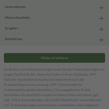
Unternehmen
Meine Apotheke
So geht's
Rechtliches
Widerruf erklären
Zu Risiken und Nebenwirkungen lesen Sie die Packungsbeilage und
fragen Sie Ihre Ärztin, Ihren Arzt oder in Ihrer Apotheke. AVP:
Üblicher Apothekenverkaufspreis berechnet nach der
Arzneimittelpreisverordnung. UVP: Unverbindliche
Preisempfehlung des Herstellers. Die angegebenen Preise
beinhalten die gesetzlich vorgeschriebene Mehrwertsteuer, ggf.
zzgl. 3,95 € Versandkosten. Ab 29,00 € Bestell­wert versand­kosten­
frei. Preisänderungen und Irrtümer vorbehalten. Alle Angebote