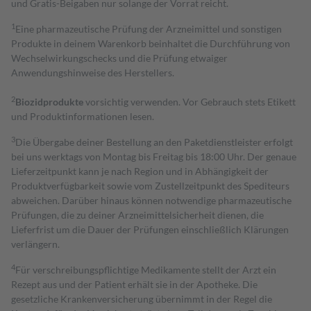
und Gratis-Beigaben nur solange der Vorrat reicht.
1
Eine pharmazeutische Prüfung der Arzneimittel und sonstigen
Produkte in deinem Warenkorb beinhaltet die Durchführung von
Wechselwirkungschecks und die Prüfung etwaiger
Anwendungshinweise des Herstellers.
2
Biozidprodukte
vorsichtig verwenden. Vor Gebrauch stets Etikett
und Produktinformationen lesen.
3
Die Übergabe deiner Bestellung an den Paketdienstleister erfolgt
bei uns werktags von Montag bis Freitag bis 18:00 Uhr. Der genaue
Lieferzeitpunkt kann je nach Region und in Abhängigkeit der
Produktverfügbarkeit sowie vom Zustellzeitpunkt des Spediteurs
abweichen. Darüber hinaus können notwendige pharmazeutische
Prüfungen, die zu deiner Arzneimittelsicherheit dienen, die
Lieferfrist um die Dauer der Prüfungen einschließlich Klärungen
verlängern.
4
Für verschreibungspflichtige Medikamente stellt der Arzt ein
Rezept aus und der Patient erhält sie in der Apotheke. Die
gesetzliche Krankenversicherung übernimmt in der Regel die