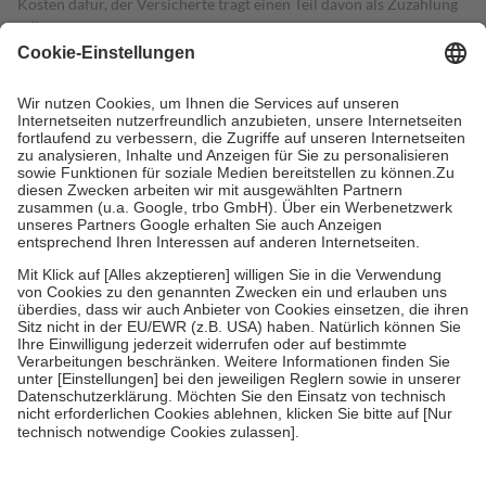
Kosten dafür, der Versicherte trägt einen Teil davon als Zuzahlung
mit.
Grundsätzlich leisten Mitglieder Zuzahlungen in Höhe von zehn
Prozent des Abgabepreises,
mindestens
jedoch
fünf Euro
und
höchstens zehn Euro.
Es sind jedoch nie mehr als die tatsächlichen
Kosten der Leistung zu entrichten.
Diese Regeln gelten grundsätzlich auch für Online-Apotheken.
Bei Heilmitteln und häuslicher Krankenpflege beträgt die
Zuzahlung zehn Prozent der Kosten sowie zehn Euro je
Verordnung.
Um das Engagement der Versicherten für ihre eigene Gesundheit zu
stärken und die besondere Stellung der Familie zu unterstützen,
fallen
keine Zuzahlungen
an bei:
• Kindern und Jugendlichen bis zum vollendeten 18. Lebensjahr
mit Ausnahme der Fahrkosten
• Untersuchungen zur Vorsorge und Früherkennung, die von der
GKV getragen werden
• empfohlenen Schutzimpfungen
• Harn- und Blutteststreifen
Wir nutzen Trusted Shops als unabhängigen Dienstleister für die
Einholung von Bewertungen. Trusted Shops hat Maßnahmen