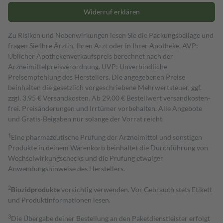
Widerruf erklären
Zu Risiken und Nebenwirkungen lesen Sie die Packungsbeilage und
fragen Sie Ihre Ärztin, Ihren Arzt oder in Ihrer Apotheke. AVP:
Üblicher Apothekenverkaufspreis berechnet nach der
Arzneimittelpreisverordnung. UVP: Unverbindliche
Preisempfehlung des Herstellers. Die angegebenen Preise
beinhalten die gesetzlich vorgeschriebene Mehrwertsteuer, ggf.
zzgl. 3,95 € Versandkosten. Ab 29,00 € Bestell­wert versand­kosten­
frei. Preisänderungen und Irrtümer vorbehalten. Alle Angebote
und Gratis-Beigaben nur solange der Vorrat reicht.
1
Eine pharmazeutische Prüfung der Arzneimittel und sonstigen
Produkte in deinem Warenkorb beinhaltet die Durchführung von
Wechselwirkungschecks und die Prüfung etwaiger
Anwendungshinweise des Herstellers.
2
Biozidprodukte
vorsichtig verwenden. Vor Gebrauch stets Etikett
und Produktinformationen lesen.
3
Die Übergabe deiner Bestellung an den Paketdienstleister erfolgt