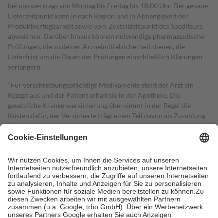
bei uns werktags von Montag bis Freitag bis 18:00 Uhr. Der genaue
Lieferzeitpunkt kann je nach Region und in Abhängigkeit der
Produktverfügbarkeit sowie vom Zustellzeitpunkt des Spediteurs
abweichen. Darüber hinaus können notwendige pharmazeutische
Prüfungen, die zu deiner Arzneimittelsicherheit dienen, die
Lieferfrist um die Dauer der Prüfungen einschließlich Klärungen
verlängern.
4
Für verschreibungspflichtige Medikamente stellt der Arzt ein
Rezept aus und der Patient erhält sie in der Apotheke. Die
gesetzliche Krankenversicherung übernimmt in der Regel die
Kosten dafür, der Versicherte trägt einen Teil davon als Zuzahlung
mit.
Grundsätzlich leisten Mitglieder Zuzahlungen in Höhe von zehn
Prozent des Abgabepreises,
mindestens
jedoch
fünf Euro
und
höchstens zehn Euro.
Es sind jedoch nie mehr als die tatsächlichen
Kosten der Leistung zu entrichten.
Diese Regeln gelten grundsätzlich auch für Online-Apotheken.
Bei Heilmitteln und häuslicher Krankenpflege beträgt die
Zuzahlung zehn Prozent der Kosten sowie zehn Euro je
Verordnung.
Um das Engagement der Versicherten für ihre eigene Gesundheit zu