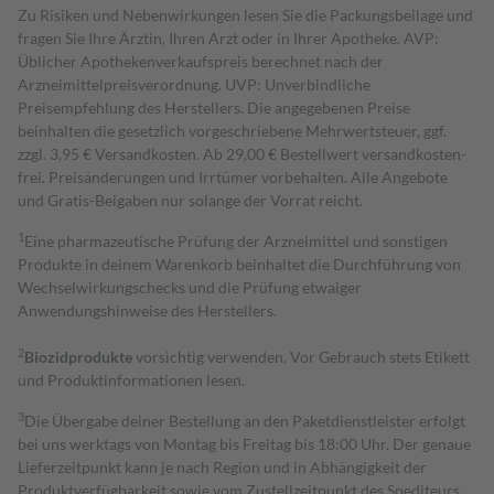
Zu Risiken und Nebenwirkungen lesen Sie die Packungsbeilage und
fragen Sie Ihre Ärztin, Ihren Arzt oder in Ihrer Apotheke. AVP:
Üblicher Apothekenverkaufspreis berechnet nach der
Arzneimittelpreisverordnung. UVP: Unverbindliche
Preisempfehlung des Herstellers. Die angegebenen Preise
beinhalten die gesetzlich vorgeschriebene Mehrwertsteuer, ggf.
zzgl. 3,95 € Versandkosten. Ab 29,00 € Bestell­wert versand­kosten­
frei. Preisänderungen und Irrtümer vorbehalten. Alle Angebote
und Gratis-Beigaben nur solange der Vorrat reicht.
1
Eine pharmazeutische Prüfung der Arzneimittel und sonstigen
Produkte in deinem Warenkorb beinhaltet die Durchführung von
Wechselwirkungschecks und die Prüfung etwaiger
Anwendungshinweise des Herstellers.
2
Biozidprodukte
vorsichtig verwenden. Vor Gebrauch stets Etikett
und Produktinformationen lesen.
3
Die Übergabe deiner Bestellung an den Paketdienstleister erfolgt
bei uns werktags von Montag bis Freitag bis 18:00 Uhr. Der genaue
Lieferzeitpunkt kann je nach Region und in Abhängigkeit der
Produktverfügbarkeit sowie vom Zustellzeitpunkt des Spediteurs