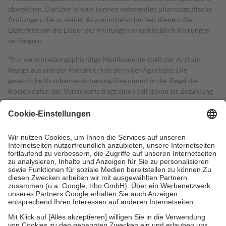
abweichen. Darüber hinaus können notwendige pharmazeutische
Prüfungen, die zu deiner Arzneimittelsicherheit dienen, die
Lieferfrist um die Dauer der Prüfungen einschließlich Klärungen
verlängern.
4
Für verschreibungspflichtige Medikamente stellt der Arzt ein
Rezept aus und der Patient erhält sie in der Apotheke. Die
gesetzliche Krankenversicherung übernimmt in der Regel die
Kosten dafür, der Versicherte trägt einen Teil davon als Zuzahlung
mit.
Grundsätzlich leisten Mitglieder Zuzahlungen in Höhe von zehn
Prozent des Abgabepreises,
mindestens
jedoch
fünf Euro
und
höchstens zehn Euro.
Es sind jedoch nie mehr als die tatsächlichen
Kosten der Leistung zu entrichten.
Diese Regeln gelten grundsätzlich auch für Online-Apotheken.
Bei Heilmitteln und häuslicher Krankenpflege beträgt die
Zuzahlung zehn Prozent der Kosten sowie zehn Euro je
Verordnung.
Um das Engagement der Versicherten für ihre eigene Gesundheit zu
stärken und die besondere Stellung der Familie zu unterstützen,
fallen
keine Zuzahlungen
an bei: