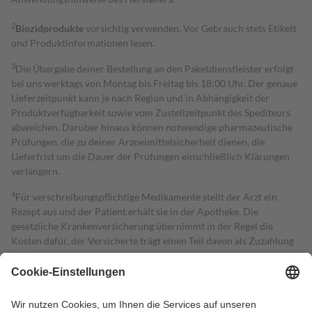
2
Biozidprodukte
vorsichtig verwenden. Vor Gebrauch stets Etikett
und Produktinformationen lesen.
3
Die Übergabe deiner Bestellung an den Paketdienstleister erfolgt
bei uns werktags von Montag bis Freitag bis 18:00 Uhr. Der genaue
Lieferzeitpunkt kann je nach Region und in Abhängigkeit der
Produktverfügbarkeit sowie vom Zustellzeitpunkt des Spediteurs
abweichen. Darüber hinaus können notwendige pharmazeutische
Prüfungen, die zu deiner Arzneimittelsicherheit dienen, die
Lieferfrist um die Dauer der Prüfungen einschließlich Klärungen
verlängern.
4
Für verschreibungspflichtige Medikamente stellt der Arzt ein
Rezept aus und der Patient erhält sie in der Apotheke. Die
gesetzliche Krankenversicherung übernimmt in der Regel die
Kosten dafür, der Versicherte trägt einen Teil davon als Zuzahlung
mit.
Grundsätzlich leisten Mitglieder Zuzahlungen in Höhe von zehn
Prozent des Abgabepreises,
mindestens
jedoch
fünf Euro
und
höchstens zehn Euro.
Es sind jedoch nie mehr als die tatsächlichen