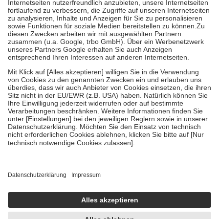
Kosten der Leistung zu entrichten.
Diese Regeln gelten grundsätzlich auch für Online-Apotheken.
Bei Heilmitteln und häuslicher Krankenpflege beträgt die
Zuzahlung zehn Prozent der Kosten sowie zehn Euro je
Verordnung.
Um das Engagement der Versicherten für ihre eigene Gesundheit zu
stärken und die besondere Stellung der Familie zu unterstützen,
fallen
keine Zuzahlungen
an bei:
• Kindern und Jugendlichen bis zum vollendeten 18. Lebensjahr
mit Ausnahme der Fahrkosten
• Untersuchungen zur Vorsorge und Früherkennung, die von der
GKV getragen werden
• empfohlenen Schutzimpfungen
• Harn- und Blutteststreifen
Wir nutzen Trusted Shops als unabhängigen Dienstleister für die
Einholung von Bewertungen. Trusted Shops hat Maßnahmen
getroffen, um sicherzustellen, dass es sich um echte Bewertungen
handelt. Mehr Informationen findest du hier:
https://help.etrusted.com/hc/de/articles/4419944605341
Einige Bilder und Inhalte wurden unter Zuhilfenahme künstlicher