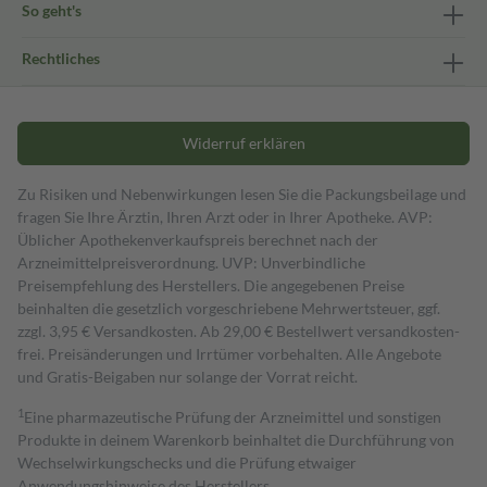
So geht's
Rechtliches
Widerruf erklären
Zu Risiken und Nebenwirkungen lesen Sie die Packungsbeilage und
fragen Sie Ihre Ärztin, Ihren Arzt oder in Ihrer Apotheke. AVP:
Üblicher Apothekenverkaufspreis berechnet nach der
Arzneimittelpreisverordnung. UVP: Unverbindliche
Preisempfehlung des Herstellers. Die angegebenen Preise
beinhalten die gesetzlich vorgeschriebene Mehrwertsteuer, ggf.
zzgl. 3,95 € Versandkosten. Ab 29,00 € Bestell­wert versand­kosten­
frei. Preisänderungen und Irrtümer vorbehalten. Alle Angebote
und Gratis-Beigaben nur solange der Vorrat reicht.
1
Eine pharmazeutische Prüfung der Arzneimittel und sonstigen
Produkte in deinem Warenkorb beinhaltet die Durchführung von
Wechselwirkungschecks und die Prüfung etwaiger
Anwendungshinweise des Herstellers.