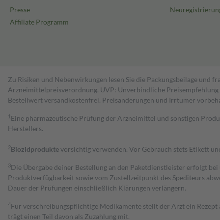
Presse
Neuregistrierun
Affiliate Programm
Zu Risiken und Nebenwirkungen lesen Sie die Packungsbeilage und fra
Arzneimittelpreisverordnung. UVP: Unverbindliche Preisempfehlung de
Bestell­wert versand­kosten­frei. Preisänderungen und Irrtümer vorbeh
1
Eine pharmazeutische Prüfung der Arzneimittel und sonstigen Pro
Herstellers.
2
Biozidprodukte
vorsichtig verwenden. Vor Gebrauch stets Etikett u
3
Die Übergabe deiner Bestellung an den Paketdienstleister erfolgt bei
Produktverfügbarkeit sowie vom Zustellzeitpunkt des Spediteurs abwe
Dauer der Prüfungen einschließlich Klärungen verlängern.
4
Für verschreibungspflichtige Medikamente stellt der Arzt ein Rezept 
trägt einen Teil davon als Zuzahlung mit.