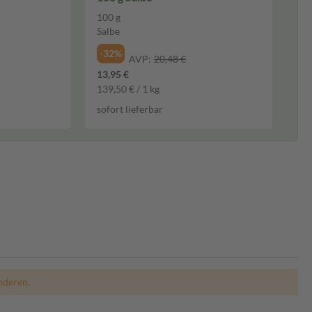
100 g
Salbe
-32%
AVP:
20,48 €
13,95 €
139,50 € / 1 kg
sofort lieferbar
nderen.