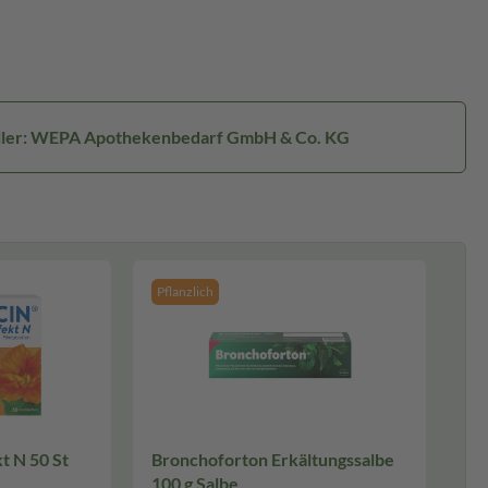
ller: WEPA Apothekenbedarf GmbH & Co. KG
Pflanzlich
 N 50 St
Bronchoforton Erkältungssalbe
100 g Salbe