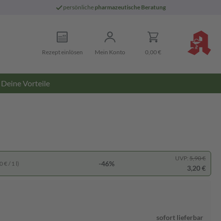
persönliche
pharmazeutische Beratung
Rezept einlösen
Mein Konto
0,00 €
Deine Vorteile
UVP:
5,90 €
-46%
 € / 1 l)
3,20 €
sofort lieferbar