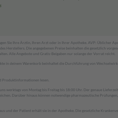
g
gen Sie Ihre Ärztin, Ihren Arzt oder in Ihrer Apotheke. AVP: Üblicher A
s Herstellers. Die angegebenen Preise beinhalten die gesetzlich vorgesc
alten. Alle Angebote und Gratis-Beigaben nur solange der Vorrat reicht.
dukte in deinem Warenkorb beinhaltet die Durchführung von Wechselwir
nd Produktinformationen lesen.
 uns werktags von Montag bis Freitag bis 18:00 Uhr. Der genaue Lieferze
ichen. Darüber hinaus können notwendige pharmazeutische Prüfungen, die
aus und der Patient erhält sie in der Apotheke. Die gesetzliche Krankenv