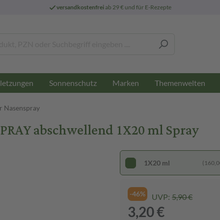
versandkostenfrei
ab 29 € und für E-Rezepte
letzungen
Sonnenschutz
Marken
Themenwelten
r Nasenspray
Y abschwellend 1X20 ml Spray
1X20 ml
(160,00
-46%
UVP:
5,90 €
3,20 €