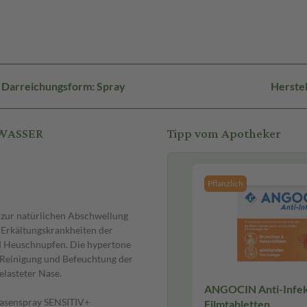
Darreichungsform: Spray
Herste
RWASSER
Tipp vom Apotheker
Pflanzlich
 zur natürlichen Abschwellung
 Erkältungskrankheiten der
d Heuschnupfen. Die hypertone
 Reinigung und Befeuchtung der
elasteter Nase.
ANGOCIN Anti-Infekt
asenspray SENSITIV+
Filmtabletten