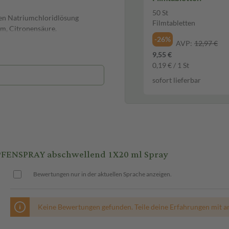
50 St
en Natriumchloridlösung
Filmtabletten
m, Citronensäure.
-26%
AVP:
12,97 €
9,55 €
0,19 € / 1 St
sofort lieferbar
ENSPRAY abschwellend 1X20 ml Spray
Bewertungen nur in der aktuellen Sprache anzeigen.
Keine Bewertungen gefunden. Teile deine Erfahrungen mit a