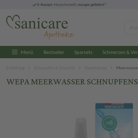
3
E-Rezept:
Heute bestellt,
morgen geliefert
Menü
Bestseller
Sparsets
Schmerzen & Ver
Erkältung
Schnupfen & Sinusitis
Nasenspray
Meerwasse
WEPA MEERWASSER SCHNUPFENSPRA