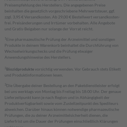
Preisempfehlung des Herstellers. Die angegebenen Preise
beinhalten die gesetzlich vorgeschriebene Mehrwertsteuer, ggf.
zzgl. 3,95 € Versandkosten. Ab 29,00 € Bestell­wert versand­kosten­
frei. Preisänderungen und Irrtümer vorbehalten. Alle Angebote
und Gratis-Beigaben nur solange der Vorrat reicht.
1
Eine pharmazeutische Prüfung der Arzneimittel und sonstigen
Produkte in deinem Warenkorb beinhaltet die Durchführung von
Wechselwirkungschecks und die Prüfung etwaiger
Anwendungshinweise des Herstellers.
2
Biozidprodukte
vorsichtig verwenden. Vor Gebrauch stets Etikett
und Produktinformationen lesen.
3
Die Übergabe deiner Bestellung an den Paketdienstleister erfolgt
bei uns werktags von Montag bis Freitag bis 18:00 Uhr. Der genaue
Lieferzeitpunkt kann je nach Region und in Abhängigkeit der
Produktverfügbarkeit sowie vom Zustellzeitpunkt des Spediteurs
abweichen. Darüber hinaus können notwendige pharmazeutische
Prüfungen, die zu deiner Arzneimittelsicherheit dienen, die
Lieferfrist um die Dauer der Prüfungen einschließlich Klärungen