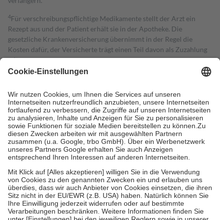
verlängern.
4
Für verschreibungspflichtige Medikamente stellt der Arzt ein
Rezept aus und der Patient erhält sie in der Apotheke. Die
gesetzliche Krankenversicherung übernimmt in der Regel die
Kosten dafür, der Versicherte trägt einen Teil davon als Zuzahlung
mit.
Grundsätzlich leisten Mitglieder Zuzahlungen in Höhe von zehn
Prozent des Abgabepreises,
mindestens
jedoch
fünf Euro
und
höchstens zehn Euro.
Es sind jedoch nie mehr als die tatsächlichen
Kosten der Leistung zu entrichten.
Diese Regeln gelten grundsätzlich auch für Online-Apotheken.
Bei Heilmitteln und häuslicher Krankenpflege beträgt die
Zuzahlung zehn Prozent der Kosten sowie zehn Euro je
Verordnung.
Um das Engagement der Versicherten für ihre eigene Gesundheit zu
stärken und die besondere Stellung der Familie zu unterstützen,
fallen
keine Zuzahlungen
an bei:
• Kindern und Jugendlichen bis zum vollendeten 18. Lebensjahr
mit Ausnahme der Fahrkosten
• Untersuchungen zur Vorsorge und Früherkennung, die von der
GKV getragen werden