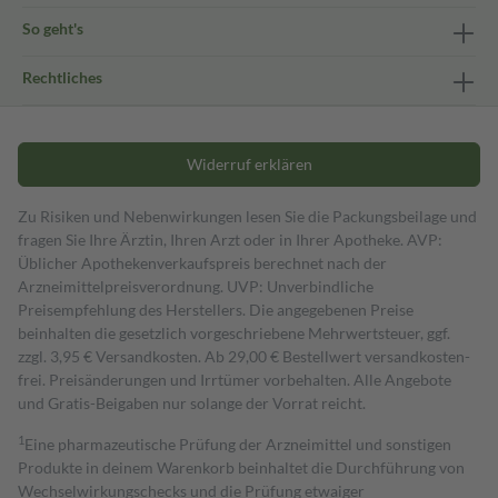
So geht's
Rechtliches
Widerruf erklären
Zu Risiken und Nebenwirkungen lesen Sie die Packungsbeilage und
fragen Sie Ihre Ärztin, Ihren Arzt oder in Ihrer Apotheke. AVP:
Üblicher Apothekenverkaufspreis berechnet nach der
Arzneimittelpreisverordnung. UVP: Unverbindliche
Preisempfehlung des Herstellers. Die angegebenen Preise
beinhalten die gesetzlich vorgeschriebene Mehrwertsteuer, ggf.
zzgl. 3,95 € Versandkosten. Ab 29,00 € Bestell­wert versand­kosten­
frei. Preisänderungen und Irrtümer vorbehalten. Alle Angebote
und Gratis-Beigaben nur solange der Vorrat reicht.
1
Eine pharmazeutische Prüfung der Arzneimittel und sonstigen
Produkte in deinem Warenkorb beinhaltet die Durchführung von
Wechselwirkungschecks und die Prüfung etwaiger