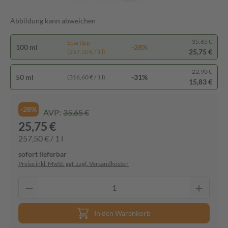
Abbildung kann abweichen
35,65 €
Spartipp
100 ml
-28%
25,75 €
(257,50 € / 1 l)
22,90 €
50 ml
-31%
(316,60 € / 1 l)
15,83 €
-28%
AVP:
35,65 €
25,75 €
257,50 € / 1 l
sofort lieferbar
Preise inkl. MwSt. ggf. zzgl. Versandkosten
In den Warenkorb