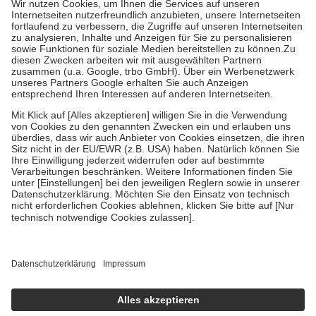
Kosten der Leistung zu entrichten.
Diese Regeln gelten grundsätzlich auch für Online-Apotheken.
Bei Heilmitteln und häuslicher Krankenpflege beträgt die
Zuzahlung zehn Prozent der Kosten sowie zehn Euro je
Verordnung.
Um das Engagement der Versicherten für ihre eigene Gesundheit zu
stärken und die besondere Stellung der Familie zu unterstützen,
fallen
keine Zuzahlungen
an bei:
• Kindern und Jugendlichen bis zum vollendeten 18. Lebensjahr
mit Ausnahme der Fahrkosten
• Untersuchungen zur Vorsorge und Früherkennung, die von der
GKV getragen werden
• empfohlenen Schutzimpfungen
• Harn- und Blutteststreifen
Wir nutzen Trusted Shops als unabhängigen Dienstleister für die
Einholung von Bewertungen. Trusted Shops hat Maßnahmen
getroffen, um sicherzustellen, dass es sich um echte Bewertungen
handelt. Mehr Informationen findest du hier:
https://help.etrusted.com/hc/de/articles/4419944605341