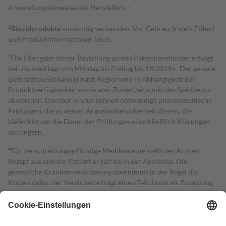
Anwendungshinweise des Herstellers.
2
Biozidprodukte
vorsichtig verwenden. Vor Gebrauch stets Etikett
und Produktinformationen lesen.
3
Die Übergabe deiner Bestellung an den Paketdienstleister erfolgt
bei uns werktags von Montag bis Freitag bis 18:00 Uhr. Der genaue
Lieferzeitpunkt kann je nach Region und in Abhängigkeit der
Produktverfügbarkeit sowie vom Zustellzeitpunkt des Spediteurs
abweichen. Darüber hinaus können notwendige pharmazeutische
Prüfungen, die zu deiner Arzneimittelsicherheit dienen, die
Lieferfrist um die Dauer der Prüfungen einschließlich Klärungen
verlängern.
4
Für verschreibungspflichtige Medikamente stellt der Arzt ein
Rezept aus und der Patient erhält sie in der Apotheke. Die
gesetzliche Krankenversicherung übernimmt in der Regel die
Kosten dafür, der Versicherte trägt einen Teil davon als Zuzahlung
mit.
Grundsätzlich leisten Mitglieder Zuzahlungen in Höhe von zehn
Prozent des Abgabepreises,
mindestens
jedoch
fünf Euro
und
höchstens zehn Euro.
Es sind jedoch nie mehr als die tatsächlichen