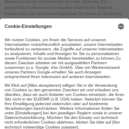
Rezept aus und der Patient erhält sie in der Apotheke. Die
gesetzliche Krankenversicherung übernimmt in der Regel die
Kosten dafür, der Versicherte trägt einen Teil davon als Zuzahlung
mit.
Grundsätzlich leisten Mitglieder Zuzahlungen in Höhe von zehn
Prozent des Abgabepreises,
mindestens
jedoch
fünf Euro
und
höchstens zehn Euro.
Es sind jedoch nie mehr als die tatsächlichen
Kosten der Leistung zu entrichten.
Diese Regeln gelten grundsätzlich auch für Online-Apotheken.
Bei Heilmitteln und häuslicher Krankenpflege beträgt die
Zuzahlung zehn Prozent der Kosten sowie zehn Euro je
Verordnung.
Um das Engagement der Versicherten für ihre eigene Gesundheit zu
stärken und die besondere Stellung der Familie zu unterstützen,
fallen
keine Zuzahlungen
an bei:
• Kindern und Jugendlichen bis zum vollendeten 18. Lebensjahr
mit Ausnahme der Fahrkosten
• Untersuchungen zur Vorsorge und Früherkennung, die von der
GKV getragen werden
• empfohlenen Schutzimpfungen
• Harn- und Blutteststreifen