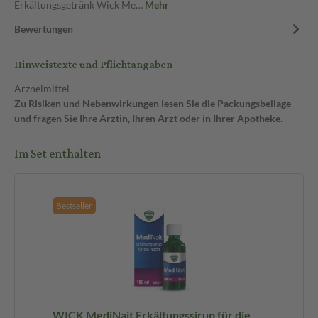
Erkältungsgetränk Wick Me…
Mehr
Bewertungen
Hinweistexte und Pflichtangaben
Arzneimittel
Zu Risiken und Nebenwirkungen lesen Sie die Packungsbeilage
und fragen Sie Ihre Ärztin, Ihren Arzt oder in Ihrer Apotheke.
Im Set enthalten
Bestseller
nk
WICK MediNait Erkältungssirup für die
WI