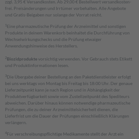
zzgl. 3,95 € Versandkosten. Ab 29,00 € Bestell­wert versand­kosten­
frei. Preisänderungen und Irrtümer vorbehalten. Alle Angebote
und Gratis-Beigaben nur solange der Vorrat reicht.
1
Eine pharmazeutische Prüfung der Arzneimittel und sonstigen
Produkte in deinem Warenkorb beinhaltet die Durchführung von
Wechselwirkungschecks und die Prüfung etwaiger
Anwendungshinweise des Herstellers.
2
Biozidprodukte
vorsichtig verwenden. Vor Gebrauch stets Etikett
und Produktinformationen lesen.
3
Die Übergabe deiner Bestellung an den Paketdienstleister erfolgt
bei uns werktags von Montag bis Freitag bis 18:00 Uhr. Der genaue
Lieferzeitpunkt kann je nach Region und in Abhängigkeit der
Produktverfügbarkeit sowie vom Zustellzeitpunkt des Spediteurs
abweichen. Darüber hinaus können notwendige pharmazeutische
Prüfungen, die zu deiner Arzneimittelsicherheit dienen, die
Lieferfrist um die Dauer der Prüfungen einschließlich Klärungen
verlängern.
4
Für verschreibungspflichtige Medikamente stellt der Arzt ein