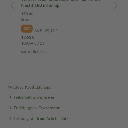
ung
Nacht 180 ml Sirup
10
zu
10 
180 ml
Pul
Sirup
Ei
-23%
AVP:
25,49 €
-2
19,61 €
10,
108,94 € / 1 l
1,1
sofort lieferbar
sof
Weitere Produkte aus:
Fiebersaft Erwachsene
Erkältungsset Erwachsene
Leistungsstark am Arbeitsplatz