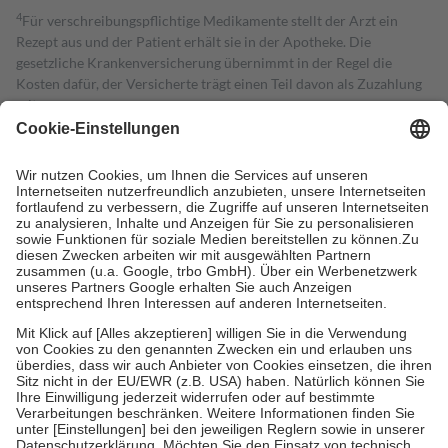
4
Für verschreibungspflichtige Medikamente stellt der Arzt ein
Rezept aus und der Patient erhält sie in der Apotheke. Die
gesetzliche Krankenversicherung übernimmt in der Regel die
Kosten dafür, der Versicherte trägt einen Teil davon als Zuzahlung
mit.
Grundsätzlich leisten Mitglieder Zuzahlungen in Höhe von zehn
Prozent des Abgabepreises,
mindestens
jedoch
fünf Euro
und
höchstens zehn Euro.
Es sind jedoch nie mehr als die tatsächlichen
Kosten der Leistung zu entrichten.
Diese Regeln gelten grundsätzlich auch für Online-Apotheken.
Bei Heilmitteln und häuslicher Krankenpflege beträgt die
Zuzahlung zehn Prozent der Kosten sowie zehn Euro je
Verordnung.
Um das Engagement der Versicherten für ihre eigene Gesundheit zu
stärken und die besondere Stellung der Familie zu unterstützen,
fallen
keine Zuzahlungen
an bei:
• Kindern und Jugendlichen bis zum vollendeten 18. Lebensjahr
mit Ausnahme der Fahrkosten
• Untersuchungen zur Vorsorge und Früherkennung, die von der
GKV getragen werden
• empfohlenen Schutzimpfungen