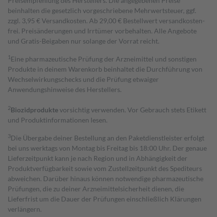
Preisempfehlung des Herstellers. Die angegebenen Preise
beinhalten die gesetzlich vorgeschriebene Mehrwertsteuer, ggf.
zzgl. 3,95 € Versandkosten. Ab 29,00 € Bestell­wert versand­kosten­
frei. Preisänderungen und Irrtümer vorbehalten. Alle Angebote
und Gratis-Beigaben nur solange der Vorrat reicht.
1
Eine pharmazeutische Prüfung der Arzneimittel und sonstigen
Produkte in deinem Warenkorb beinhaltet die Durchführung von
Wechselwirkungschecks und die Prüfung etwaiger
Anwendungshinweise des Herstellers.
2
Biozidprodukte
vorsichtig verwenden. Vor Gebrauch stets Etikett
und Produktinformationen lesen.
3
Die Übergabe deiner Bestellung an den Paketdienstleister erfolgt
bei uns werktags von Montag bis Freitag bis 18:00 Uhr. Der genaue
Lieferzeitpunkt kann je nach Region und in Abhängigkeit der
Produktverfügbarkeit sowie vom Zustellzeitpunkt des Spediteurs
abweichen. Darüber hinaus können notwendige pharmazeutische
Prüfungen, die zu deiner Arzneimittelsicherheit dienen, die
Lieferfrist um die Dauer der Prüfungen einschließlich Klärungen
verlängern.