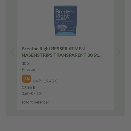
Pf
Breathe Right BESSER ATMEN
Si
NASENSTRIPS TRANSPARENT 30 St
Ta
Pflaster
30 St
40 
Pflaster
Üb
-8%
-2
UVP:
19,45 €
17,95 €
22,
0,60 € / 1 St
0,5
sofort lieferbar
sof