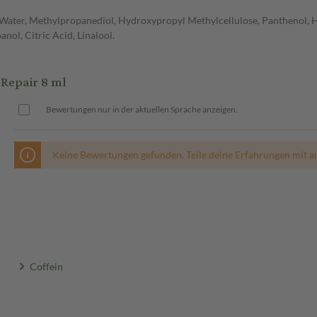
Water, Methylpropanediol, Hydroxypropyl Methylcellulose, Panthenol, 
nol, Citric Acid, Linalool.
Repair 8 ml
Bewertungen nur in der aktuellen Sprache anzeigen.
Keine Bewertungen gefunden. Teile deine Erfahrungen mit a
Coffein