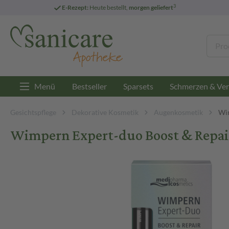
3
E-Rezept:
Heute bestellt,
morgen geliefert
Menü
Bestseller
Sparsets
Schmerzen & Ver
Gesichtspflege
Dekorative Kosmetik
Augenkosmetik
Wi
Wimpern Expert-duo Boost & Repai