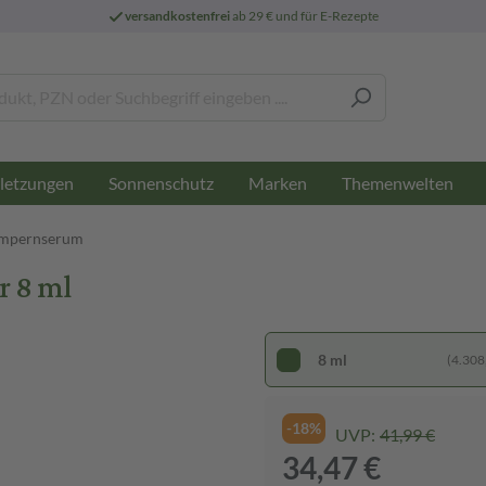
versandkostenfrei
ab 29 € und für E-Rezepte
letzungen
Sonnenschutz
Marken
Themenwelten
mpernserum
r 8 ml
8 ml
(4.308,
-18%
UVP:
41,99 €
34,47 €