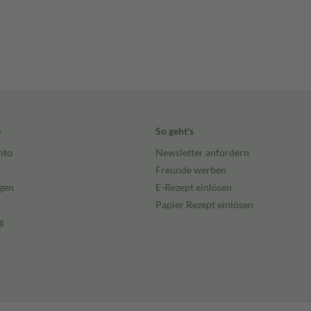
e
So geht's
nto
Newsletter anfordern
Freunde werben
gen
E-Rezept einlösen
Papier Rezept einlösen
g