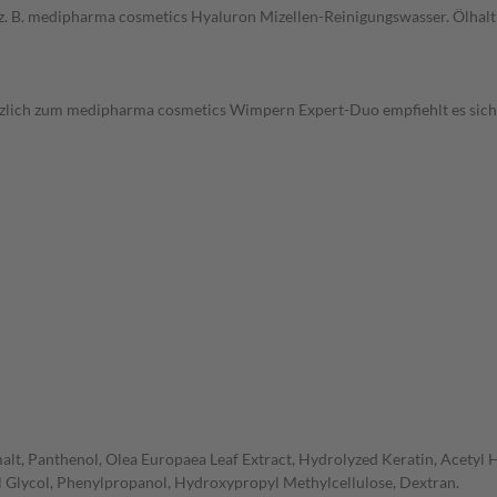
. B. medipharma cosmetics Hyaluron Mizellen-Reinigungswasser. Ölhalti
tzlich zum medipharma cosmetics Wimpern Expert-Duo empfiehlt es sic
alt, Panthenol, Olea Europaea Leaf Extract, Hydrolyzed Keratin, Acetyl H
l Glycol, Phenylpropanol, Hydroxypropyl Methylcellulose, Dextran.