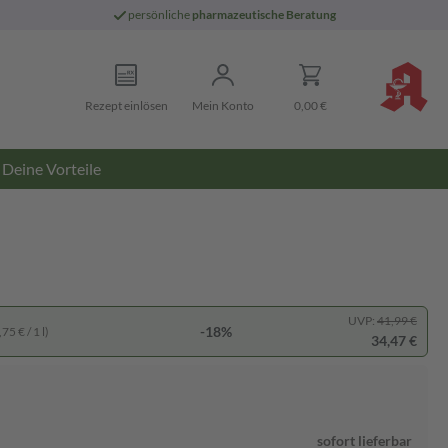
persönliche
pharmazeutische Beratung
Rezept einlösen
Mein Konto
0,00 €
Deine Vorteile
UVP:
41,99 €
-18%
75 € / 1 l)
34,47 €
sofort lieferbar