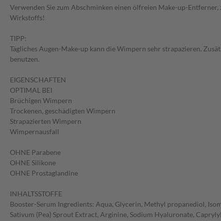
Verwenden Sie zum Abschminken einen ölfreien Make-up-Entferner, z
Wirkstoffs!
TIPP:
Tägliches Augen-Make-up kann die Wimpern sehr strapazieren. Zusä
benutzen.
EIGENSCHAFTEN
OPTIMAL BEI
Brüchigen Wimpern
Trockenen, geschädigten Wimpern
Strapazierten Wimpern
Wimpernausfall
OHNE Parabene
OHNE Silikone
OHNE Prostaglandine
INHALTSSTOFFE
Booster-Serum Ingredients: Aqua, Glycerin, Methyl propanediol, Isom
Sativum (Pea) Sprout Extract, Arginine, Sodium Hyaluronate, Capryly