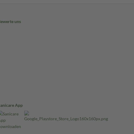
Bewerte uns
Sanicare App