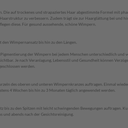
rn. Die auf trockenes und strapaziertes Haar abgestimmte Formel mit p
 Haarstruktur zu verbessern. Zudem trägt sie zur Haarglättung bei und hin
pflegen diese. Für gesund aussehende, schöne Wimpern.
ht den Wimpernansatz bis hin zu den Längen.
 Pigmentierung der Wimpern bei jedem Menschen unterschiedlich und von 
ichtbar. Je nach Veranlagung, Lebensstil und Gesundheit können Verzö
eschlossen werden.
rzeln des oberen und unteren Wimpernkranzes auftragen. Einmal wiederh
stens 4 Wochen bis hin zu 3 Monaten täglich angewendet werden.
is zu den Spitzen mit leicht schwingenden Bewegungen auftragen. Kurz 
s und abends nach der Gesichtsreinigung.