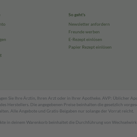
e
So geht's
nto
Newsletter anfordern
Freunde werben
gen
E-Rezept einlösen
Papier Rezept einlösen
g
gen Sie Ihre Ärztin, Ihren Arzt oder in Ihrer Apotheke. AVP: Üblicher A
s Herstellers. Die angegebenen Preise beinhalten die gesetzlich vorgesc
alten. Alle Angebote und Gratis-Beigaben nur solange der Vorrat reicht.
dukte in deinem Warenkorb beinhaltet die Durchführung von Wechselwir