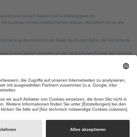
itpunkt kann je nach Region und in Abhängigkeit der
 zu deiner Arzneimittelsicherheit dienen, die Lieferfrist um die
ersicherung übernimmt in der Regel die Kosten dafür, der Versicherte
Euro.
Es sind jedoch nie mehr als die tatsächlichen Kosten der Leistung
e Zuzahlungen
an bei:
herzustellen, dass es sich um echte Bewertungen handelt. Mehr