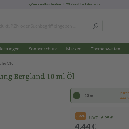
versandkostenfrei
ab 29 € und für E-Rezepte
letzungen
Sonnenschutz
Marken
Themenwelten
sche Öle
ng Bergland 10 ml Öl
Sparti
10 ml
(444,00
-36%
UVP:
6,95 €
4,44 €