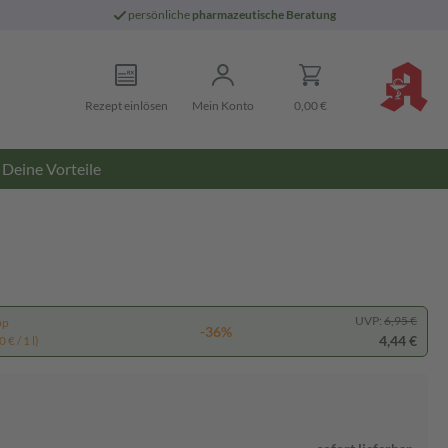
persönliche
pharmazeutische Beratung
Rezept einlösen
Mein Konto
0,00 €
Deine Vorteile
UVP:
6,95 €
pp
-36%
4,44 €
 € / 1 l)