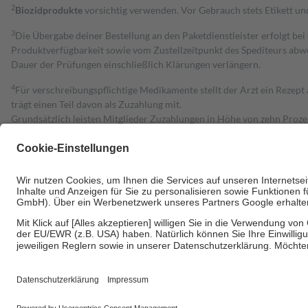
2
Biozidprodukte
vorsichtig verwenden. Vor Gebrauch stets Etikett u
3
Die Übergabe deiner Bestellung an den Paketdienstleister erfolgt bei
Produktverfügbarkeit sowie vom Zustellzeitpunkt des Spediteurs abwe
Dauer der Prüfungen einschließlich Klärungen verlängern.
4
Für verschreibungspflichtige Medikamente stellt der Arzt ein Rezept 
trägt einen Teil davon als Zuzahlung mit.
Grundsätzlich leisten Mitglieder Zuzahlungen in Höhe von zehn Proz
zu entrichten.
Diese Regeln gelten grundsätzlich auch für Online-Apotheken.
Bei Heilmitteln und häuslicher Krankenpflege beträgt die Zuzahlung 
Um das Engagement der Versicherten für ihre eigene Gesundheit zu stä
• Kindern und Jugendlichen bis zum vollendeten 18. Lebensjahr mit
• Untersuchungen zur Vorsorge und Früherkennung, die von der GKV
• empfohlenen Schutzimpfungen
• Harn- und Blutteststreifen
Wir nutzen Trusted Shops als unabhängigen Dienstleister für die Ein
Informationen findest du hier: https://help.etrusted.com/hc/de/arti
Einige Bilder und Inhalte wurden unter Zuhilfenahme künstlicher Intell