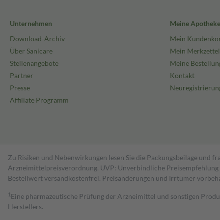
Unternehmen
Meine Apothek
Download-Archiv
Mein Kundenko
Über Sanicare
Mein Merkzettel
Stellenangebote
Meine Bestellun
Partner
Kontakt
Presse
Neuregistrierun
Affiliate Programm
Zu Risiken und Nebenwirkungen lesen Sie die Packungsbeilage und fra
Arzneimittelpreisverordnung. UVP: Unverbindliche Preisempfehlung de
Bestell­wert versand­kosten­frei. Preisänderungen und Irrtümer vorbeh
1
Eine pharmazeutische Prüfung der Arzneimittel und sonstigen Pro
Herstellers.