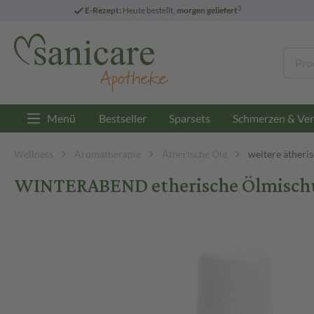
3
E-Rezept:
Heute bestellt,
morgen geliefert
Menü
Bestseller
Sparsets
Schmerzen & Ver
Wellness
Aromatherapie
Ätherische Öle
weitere ätheri
WINTERABEND etherische Ölmischu