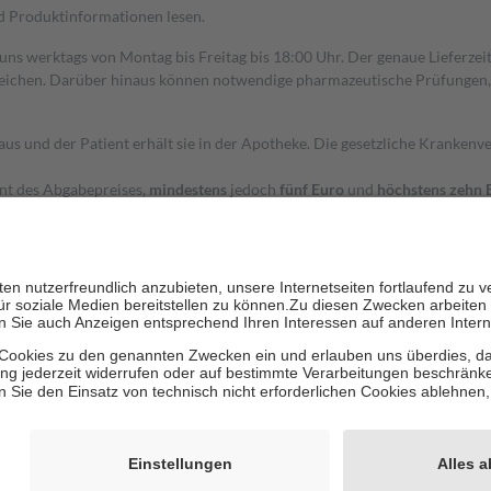
nd Produktinformationen lesen.
 uns werktags von Montag bis Freitag bis 18:00 Uhr. Der genaue Lieferze
ichen. Darüber hinaus können notwendige pharmazeutische Prüfungen, die
aus und der Patient erhält sie in der Apotheke. Die gesetzliche Krankenv
ent des Abgabepreises,
mindestens
jedoch
fünf Euro
und
höchstens zehn 
zehn Prozent der Kosten sowie zehn Euro je Verordnung.
rken und die besondere Stellung der Familie zu unterstützen, fallen
kein
 Ausnahme der Fahrkosten
 getragen werden
holung von Bewertungen. Trusted Shops hat Maßnahmen getroffen, um sic
cles/4419944605341
igenz erstellt.