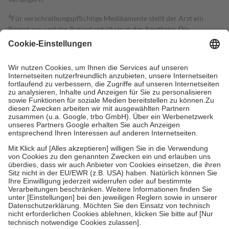
4
Für verschreibungspflichtige Medikamente stellt der Arzt ein
Rezept aus und der Patient erhält sie in der Apotheke. Die
gesetzliche Krankenversicherung übernimmt in der Regel die
Kosten dafür, der Versicherte trägt einen Teil davon als Zuzahlung
mit.
Grundsätzlich leisten Mitglieder Zuzahlungen in Höhe von zehn
Prozent des Abgabepreises,
mindestens
jedoch
fünf Euro
und
höchstens zehn Euro.
Es sind jedoch nie mehr als die tatsächlichen
Kosten der Leistung zu entrichten.
Diese Regeln gelten grundsätzlich auch für Online-Apotheken.
Bei Heilmitteln und häuslicher Krankenpflege beträgt die
Zuzahlung zehn Prozent der Kosten sowie zehn Euro je
Verordnung.
Um das Engagement der Versicherten für ihre eigene Gesundheit zu
stärken und die besondere Stellung der Familie zu unterstützen,
fallen
keine Zuzahlungen
an bei:
• Kindern und Jugendlichen bis zum vollendeten 18. Lebensjahr
mit Ausnahme der Fahrkosten
• Untersuchungen zur Vorsorge und Früherkennung, die von der
GKV getragen werden