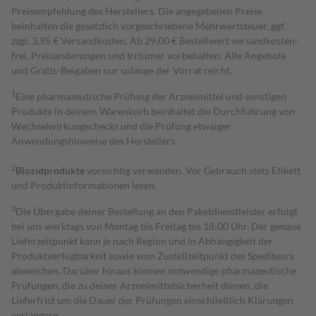
Preisempfehlung des Herstellers. Die angegebenen Preise
beinhalten die gesetzlich vorgeschriebene Mehrwertsteuer, ggf.
zzgl. 3,95 € Versandkosten. Ab 29,00 € Bestell­wert versand­kosten­
frei. Preisänderungen und Irrtümer vorbehalten. Alle Angebote
und Gratis-Beigaben nur solange der Vorrat reicht.
1
Eine pharmazeutische Prüfung der Arzneimittel und sonstigen
Produkte in deinem Warenkorb beinhaltet die Durchführung von
Wechselwirkungschecks und die Prüfung etwaiger
Anwendungshinweise des Herstellers.
2
Biozidprodukte
vorsichtig verwenden. Vor Gebrauch stets Etikett
und Produktinformationen lesen.
3
Die Übergabe deiner Bestellung an den Paketdienstleister erfolgt
bei uns werktags von Montag bis Freitag bis 18:00 Uhr. Der genaue
Lieferzeitpunkt kann je nach Region und in Abhängigkeit der
Produktverfügbarkeit sowie vom Zustellzeitpunkt des Spediteurs
abweichen. Darüber hinaus können notwendige pharmazeutische
Prüfungen, die zu deiner Arzneimittelsicherheit dienen, die
Lieferfrist um die Dauer der Prüfungen einschließlich Klärungen
verlängern.