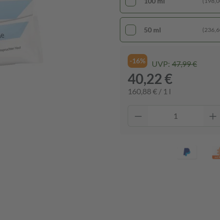
100 ml
(198,00
50 ml
(236,60
-16%
UVP:
47,99 €
40,22 €
160,88 € / 1 l