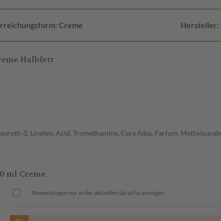
rreichungsform: Creme
Hersteller
reme Halbfett
 Ceteareth-3, Linoleic Acid, Tromethamine, Cera Alba, Parfum, Methylpar
50 ml Creme
Bewertungen nur in der aktuellen Sprache anzeigen.