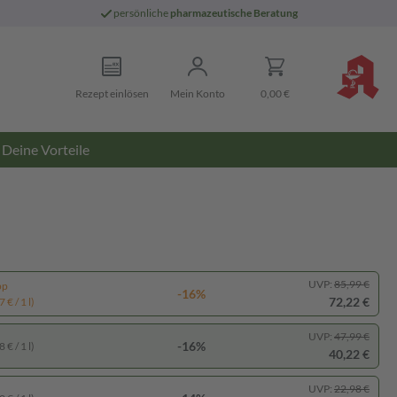
persönliche
pharmazeutische Beratung
Rezept einlösen
Mein Konto
0,00 €
Deine Vorteile
UVP:
85,99 €
pp
-16%
72,22 €
 € / 1 l)
UVP:
47,99 €
-16%
 € / 1 l)
40,22 €
UVP:
22,98 €