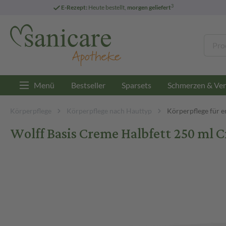
3
E-Rezept:
Heute bestellt,
morgen geliefert
Menü
Bestseller
Sparsets
Schmerzen & Ver
Körperpflege
Körperpflege nach Hauttyp
Körperpflege für 
Wolff Basis Creme Halbfett 250 ml 