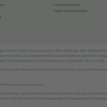
gen
E-Rezept einlösen
Papier Rezept einlösen
g
gen Sie Ihre Ärztin, Ihren Arzt oder in Ihrer Apotheke. AVP: Üblicher A
s Herstellers. Die angegebenen Preise beinhalten die gesetzlich vorgesc
alten. Alle Angebote und Gratis-Beigaben nur solange der Vorrat reicht.
dukte in deinem Warenkorb beinhaltet die Durchführung von Wechselwir
nd Produktinformationen lesen.
 uns werktags von Montag bis Freitag bis 18:00 Uhr. Der genaue Lieferze
ichen. Darüber hinaus können notwendige pharmazeutische Prüfungen, die