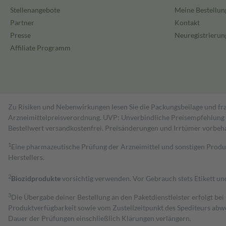
Stellenangebote
Meine Bestellun
Partner
Kontakt
Presse
Neuregistrierun
Affiliate Programm
Zu Risiken und Nebenwirkungen lesen Sie die Packungsbeilage und fra
Arzneimittelpreisverordnung. UVP: Unverbindliche Preisempfehlung de
Bestell­wert versand­kosten­frei. Preisänderungen und Irrtümer vorbeh
1
Eine pharmazeutische Prüfung der Arzneimittel und sonstigen Pro
Herstellers.
2
Biozidprodukte
vorsichtig verwenden. Vor Gebrauch stets Etikett u
3
Die Übergabe deiner Bestellung an den Paketdienstleister erfolgt bei
Produktverfügbarkeit sowie vom Zustellzeitpunkt des Spediteurs abwe
Dauer der Prüfungen einschließlich Klärungen verlängern.