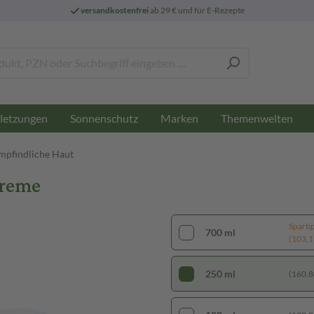
versandkostenfrei
ab 29 € und für E-Rezepte
letzungen
Sonnenschutz
Marken
Themenwelten
empfindliche Haut
Creme
Sparti
700 ml
(103,17
250 ml
(160,88