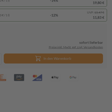
-14%
 € / 1 l)
19,80 €
UVP:
13,47 €
-12%
 € / 1 l)
11,83 €
sofort lieferbar
Preise inkl. MwSt. ggf. zzgl. Versandkosten
In den Warenkorb