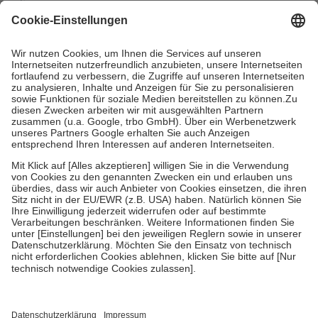
mit.
Grundsätzlich leisten Mitglieder Zuzahlungen in Höhe von zehn
Prozent des Abgabepreises,
mindestens
jedoch
fünf Euro
und
höchstens zehn Euro.
Es sind jedoch nie mehr als die tatsächlichen
Kosten der Leistung zu entrichten.
Diese Regeln gelten grundsätzlich auch für Online-Apotheken.
Bei Heilmitteln und häuslicher Krankenpflege beträgt die
Zuzahlung zehn Prozent der Kosten sowie zehn Euro je
Verordnung.
Um das Engagement der Versicherten für ihre eigene Gesundheit zu
stärken und die besondere Stellung der Familie zu unterstützen,
fallen
keine Zuzahlungen
an bei:
• Kindern und Jugendlichen bis zum vollendeten 18. Lebensjahr
mit Ausnahme der Fahrkosten
• Untersuchungen zur Vorsorge und Früherkennung, die von der
GKV getragen werden
• empfohlenen Schutzimpfungen
• Harn- und Blutteststreifen
Wir nutzen Trusted Shops als unabhängigen Dienstleister für die
Einholung von Bewertungen. Trusted Shops hat Maßnahmen
getroffen, um sicherzustellen, dass es sich um echte Bewertungen