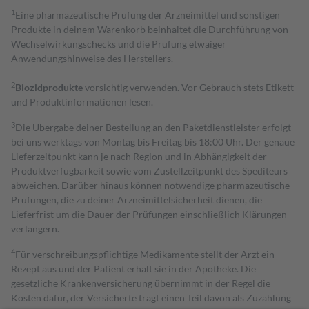
1
Eine pharmazeutische Prüfung der Arzneimittel und sonstigen
Produkte in deinem Warenkorb beinhaltet die Durchführung von
Wechselwirkungschecks und die Prüfung etwaiger
Anwendungshinweise des Herstellers.
2
Biozidprodukte
vorsichtig verwenden. Vor Gebrauch stets Etikett
und Produktinformationen lesen.
3
Die Übergabe deiner Bestellung an den Paketdienstleister erfolgt
bei uns werktags von Montag bis Freitag bis 18:00 Uhr. Der genaue
Lieferzeitpunkt kann je nach Region und in Abhängigkeit der
Produktverfügbarkeit sowie vom Zustellzeitpunkt des Spediteurs
abweichen. Darüber hinaus können notwendige pharmazeutische
Prüfungen, die zu deiner Arzneimittelsicherheit dienen, die
Lieferfrist um die Dauer der Prüfungen einschließlich Klärungen
verlängern.
4
Für verschreibungspflichtige Medikamente stellt der Arzt ein
Rezept aus und der Patient erhält sie in der Apotheke. Die
gesetzliche Krankenversicherung übernimmt in der Regel die
Kosten dafür, der Versicherte trägt einen Teil davon als Zuzahlung