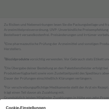
Zu Risiken und Nebenwirkungen lesen Sie die Packungsbeilage und fra
Arzneimittelpreisverordnung. UVP: Unverbindliche Preisempfehlung de
Bestell­wert versand­kosten­frei. Preisänderungen und Irrtümer vorbeh
1
Eine pharmazeutische Prüfung der Arzneimittel und sonstigen Pro
Herstellers.
2
Biozidprodukte
vorsichtig verwenden. Vor Gebrauch stets Etikett u
3
Die Übergabe deiner Bestellung an den Paketdienstleister erfolgt bei
Produktverfügbarkeit sowie vom Zustellzeitpunkt des Spediteurs abwe
Dauer der Prüfungen einschließlich Klärungen verlängern.
4
Für verschreibungspflichtige Medikamente stellt der Arzt ein Rezept 
trägt einen Teil davon als Zuzahlung mit.
Grundsätzlich leisten Mitglieder Zuzahlungen in Höhe von zehn Proz
zu entrichten.
Diese Regeln gelten grundsätzlich auch für Online-Apotheken.