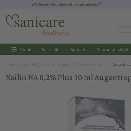
3
E-Rezept:
Heute bestellt,
morgen geliefert
Menü
Bestseller
Sparsets
Schmerzen & Ver
Augen, Nase und Ohren
Augen
Augentropfen
Augentrop
Xailin HA 0,2% Plus 10 ml Augentro