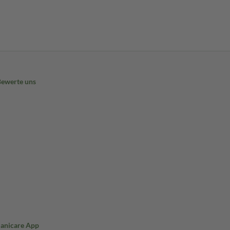
Bewerte uns
Sanicare App