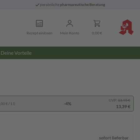
persönliche
pharmazeutische Beratung
Rezept einlösen
Mein Konto
0,00 €
Deine Vorteile
UVP:
13,95 €
-4%
00 € / 1 l)
13,39 €
sofort lieferbar