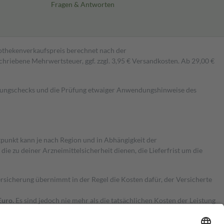
Fragen & Antworten
pothekenverkaufspreis berechnet nach der
hriebene Mehrwertsteuer, ggf. zzgl. 3,95 € Versandkosten. Ab 29,00 €
kungschecks und die Prüfung etwaiger Anwendungshinweise des
itpunkt kann je nach Region und in Abhängigkeit der
 zu deiner Arzneimittelsicherheit dienen, die Lieferfrist um die
ersicherung übernimmt in der Regel die Kosten dafür, der Versicherte
Euro.
Es sind jedoch nie mehr als die tatsächlichen Kosten der Leistung