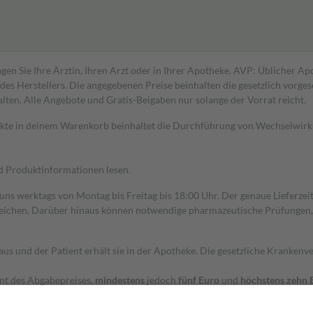
gen Sie Ihre Ärztin, Ihren Arzt oder in Ihrer Apotheke. AVP: Üblicher A
s Herstellers. Die angegebenen Preise beinhalten die gesetzlich vorgesc
alten. Alle Angebote und Gratis-Beigaben nur solange der Vorrat reicht.
dukte in deinem Warenkorb beinhaltet die Durchführung von Wechselwir
nd Produktinformationen lesen.
 uns werktags von Montag bis Freitag bis 18:00 Uhr. Der genaue Lieferze
ichen. Darüber hinaus können notwendige pharmazeutische Prüfungen, die
aus und der Patient erhält sie in der Apotheke. Die gesetzliche Krankenv
ent des Abgabepreises,
mindestens
jedoch
fünf Euro
und
höchstens zehn 