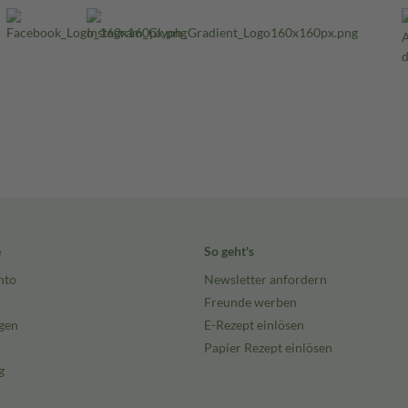
e
So geht's
nto
Newsletter anfordern
Freunde werben
gen
E-Rezept einlösen
Papier Rezept einlösen
g