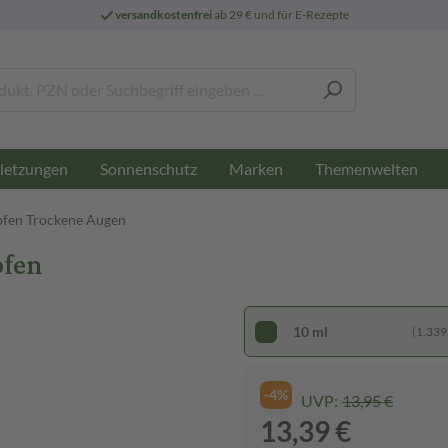
versandkostenfrei
ab 29 € und für E-Rezepte
letzungen
Sonnenschutz
Marken
Themenwelten
fen Trockene Augen
pfen
10 ml
(1.339,
-4%
UVP:
13,95 €
13,39 €