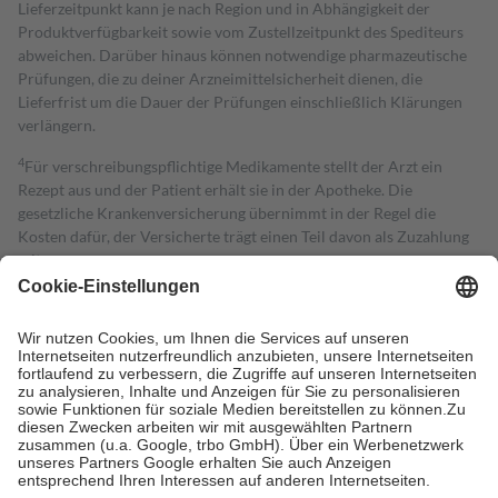
Lieferzeitpunkt kann je nach Region und in Abhängigkeit der
Produktverfügbarkeit sowie vom Zustellzeitpunkt des Spediteurs
abweichen. Darüber hinaus können notwendige pharmazeutische
Prüfungen, die zu deiner Arzneimittelsicherheit dienen, die
Lieferfrist um die Dauer der Prüfungen einschließlich Klärungen
verlängern.
4
Für verschreibungspflichtige Medikamente stellt der Arzt ein
Rezept aus und der Patient erhält sie in der Apotheke. Die
gesetzliche Krankenversicherung übernimmt in der Regel die
Kosten dafür, der Versicherte trägt einen Teil davon als Zuzahlung
mit.
Grundsätzlich leisten Mitglieder Zuzahlungen in Höhe von zehn
Prozent des Abgabepreises,
mindestens
jedoch
fünf Euro
und
höchstens zehn Euro.
Es sind jedoch nie mehr als die tatsächlichen
Kosten der Leistung zu entrichten.
Diese Regeln gelten grundsätzlich auch für Online-Apotheken.
Bei Heilmitteln und häuslicher Krankenpflege beträgt die
Zuzahlung zehn Prozent der Kosten sowie zehn Euro je
Verordnung.
Um das Engagement der Versicherten für ihre eigene Gesundheit zu
stärken und die besondere Stellung der Familie zu unterstützen,