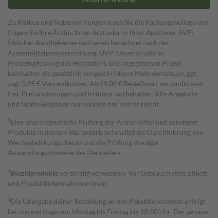
Zu Risiken und Nebenwirkungen lesen Sie die Packungsbeilage und
fragen Sie Ihre Ärztin, Ihren Arzt oder in Ihrer Apotheke. AVP:
Üblicher Apothekenverkaufspreis berechnet nach der
Arzneimittelpreisverordnung. UVP: Unverbindliche
Preisempfehlung des Herstellers. Die angegebenen Preise
beinhalten die gesetzlich vorgeschriebene Mehrwertsteuer, ggf.
zzgl. 3,95 € Versandkosten. Ab 29,00 € Bestell­wert versand­kosten­
frei. Preisänderungen und Irrtümer vorbehalten. Alle Angebote
und Gratis-Beigaben nur solange der Vorrat reicht.
1
Eine pharmazeutische Prüfung der Arzneimittel und sonstigen
Produkte in deinem Warenkorb beinhaltet die Durchführung von
Wechselwirkungschecks und die Prüfung etwaiger
Anwendungshinweise des Herstellers.
2
Biozidprodukte
vorsichtig verwenden. Vor Gebrauch stets Etikett
und Produktinformationen lesen.
3
Die Übergabe deiner Bestellung an den Paketdienstleister erfolgt
bei uns werktags von Montag bis Freitag bis 18:00 Uhr. Der genaue