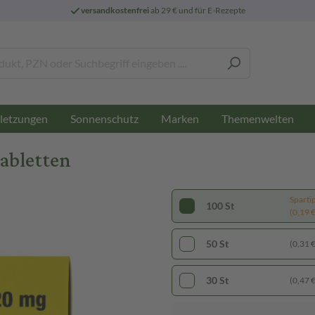
versandkostenfrei
ab 29 € und für E-Rezepte
letzungen
Sonnenschutz
Marken
Themenwelten
abletten
Sparti
100 St
(0,19 € 
50 St
(0,31 € 
30 St
(0,47 € 