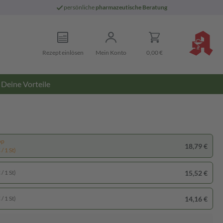
persönliche
pharmazeutische Beratung
Rezept einlösen
Mein Konto
0,00 €
Deine Vorteile
pp
18,79 €
/ 1 St)
15,52 €
/ 1 St)
14,16 €
/ 1 St)