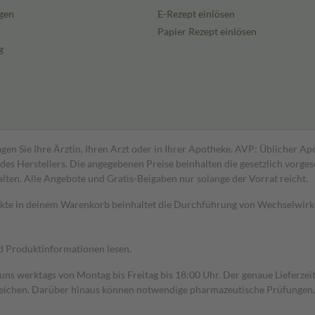
gen
E-Rezept einlösen
Papier Rezept einlösen
g
gen Sie Ihre Ärztin, Ihren Arzt oder in Ihrer Apotheke. AVP: Üblicher A
s Herstellers. Die angegebenen Preise beinhalten die gesetzlich vorgesc
alten. Alle Angebote und Gratis-Beigaben nur solange der Vorrat reicht.
dukte in deinem Warenkorb beinhaltet die Durchführung von Wechselwir
nd Produktinformationen lesen.
 uns werktags von Montag bis Freitag bis 18:00 Uhr. Der genaue Lieferze
ichen. Darüber hinaus können notwendige pharmazeutische Prüfungen, die