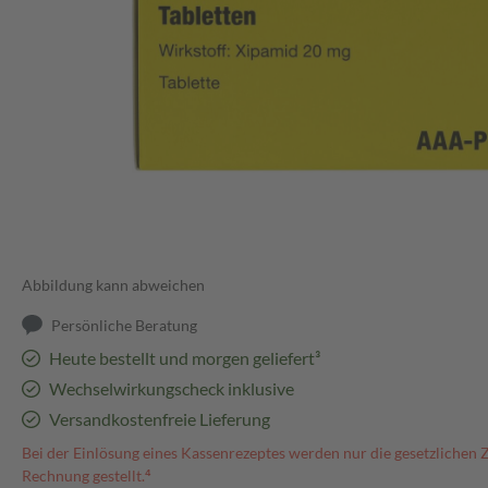
Abbildung kann abweichen
Persönliche Beratung
Heute bestellt und morgen geliefert³
Wechselwirkungscheck inklusive
Versandkostenfreie Lieferung
Bei der Einlösung eines Kassenrezeptes werden nur die gesetzlichen 
Rechnung gestellt.⁴