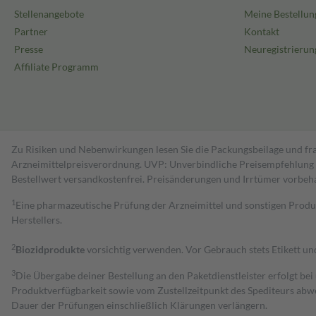
Stellenangebote
Meine Bestellun
Partner
Kontakt
Presse
Neuregistrierun
Affiliate Programm
Zu Risiken und Nebenwirkungen lesen Sie die Packungsbeilage und fra
Arzneimittelpreisverordnung. UVP: Unverbindliche Preisempfehlung de
Bestell­wert versand­kosten­frei. Preisänderungen und Irrtümer vorbeh
1
Eine pharmazeutische Prüfung der Arzneimittel und sonstigen Pro
Herstellers.
2
Biozidprodukte
vorsichtig verwenden. Vor Gebrauch stets Etikett u
3
Die Übergabe deiner Bestellung an den Paketdienstleister erfolgt bei
Produktverfügbarkeit sowie vom Zustellzeitpunkt des Spediteurs abwe
Dauer der Prüfungen einschließlich Klärungen verlängern.