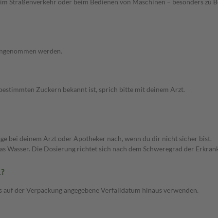
g im Straßenverkehr oder beim Bedienen von Maschinen – besonders zu 
 eingenommen werden.
bestimmten Zuckern bekannt ist, sprich bitte mit deinem Arzt.
e bei deinem Arzt oder Apotheker nach, wenn du dir nicht sicher bist.
s Wasser. Die Dosierung richtet sich nach dem Schweregrad der Erkrankung
n?
as auf der Verpackung angegebene Verfalldatum hinaus verwenden.