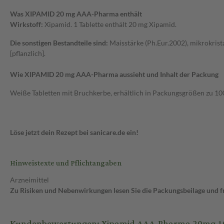
Was XIPAMID 20 mg AAA-Pharma enthält
Wirkstoff:
Xipamid. 1 Tablette enthält 20 mg Xipamid.
Die sonstigen Bestandteile sind:
Maisstärke (Ph.Eur.2002), mikrokrist
[pflanzlich].
Wie XIPAMID 20 mg AAA-Pharma aussieht und Inhalt der Packung
Weiße Tabletten mit Bruchkerbe, erhältlich in Packungsgrößen zu 100
Löse jetzt dein Rezept bei sanicare.de ein!
Hinweistexte und Pflichtangaben
Arzneimittel
Zu Risiken und Nebenwirkungen lesen Sie die Packungsbeilage und fra
Kundenbewertungen: Xipamid AAA-Pharma 20mg 100