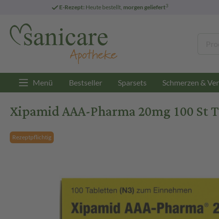
3
E-Rezept:
Heute bestellt,
morgen geliefert
Menü
Bestseller
Sparsets
Schmerzen & Ver
Xipamid AAA-Pharma 20mg 100 St T
Rezeptpflichtig