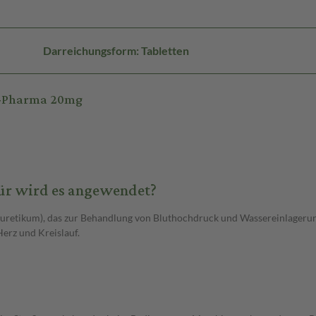
Darreichungsform: Tabletten
A-Pharma 20mg
ür wird es angewendet?
uretikum), das zur Behandlung von Bluthochdruck und Wassereinlageru
erz und Kreislauf.