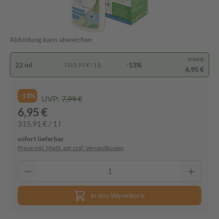
Abbildung kann abweichen
7,99 €
22 ml
-13%
(315,91 € / 1 l)
6,95 €
-13%
UVP:
7,99 €
6,95 €
315,91 € / 1 l
sofort lieferbar
Preise inkl. MwSt. ggf. zzgl. Versandkosten
In den Warenkorb