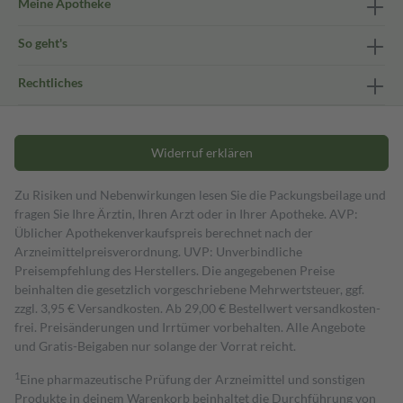
Meine Apotheke
So geht's
Rechtliches
Widerruf erklären
Zu Risiken und Nebenwirkungen lesen Sie die Packungsbeilage und
fragen Sie Ihre Ärztin, Ihren Arzt oder in Ihrer Apotheke. AVP:
Üblicher Apothekenverkaufspreis berechnet nach der
Arzneimittelpreisverordnung. UVP: Unverbindliche
Preisempfehlung des Herstellers. Die angegebenen Preise
beinhalten die gesetzlich vorgeschriebene Mehrwertsteuer, ggf.
zzgl. 3,95 € Versandkosten. Ab 29,00 € Bestell­wert versand­kosten­
frei. Preisänderungen und Irrtümer vorbehalten. Alle Angebote
und Gratis-Beigaben nur solange der Vorrat reicht.
1
Eine pharmazeutische Prüfung der Arzneimittel und sonstigen
Produkte in deinem Warenkorb beinhaltet die Durchführung von