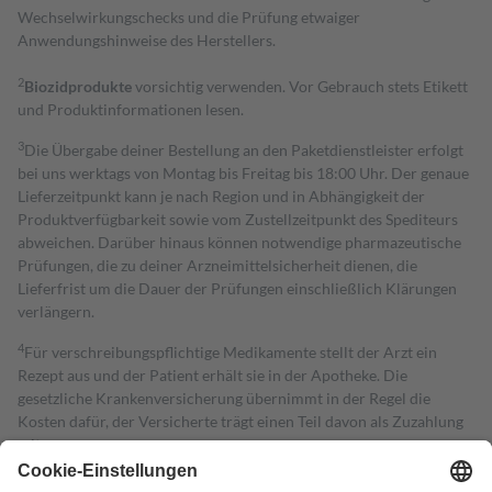
Wechselwirkungschecks und die Prüfung etwaiger
Anwendungshinweise des Herstellers.
2
Biozidprodukte
vorsichtig verwenden. Vor Gebrauch stets Etikett
und Produktinformationen lesen.
3
Die Übergabe deiner Bestellung an den Paketdienstleister erfolgt
bei uns werktags von Montag bis Freitag bis 18:00 Uhr. Der genaue
Lieferzeitpunkt kann je nach Region und in Abhängigkeit der
Produktverfügbarkeit sowie vom Zustellzeitpunkt des Spediteurs
abweichen. Darüber hinaus können notwendige pharmazeutische
Prüfungen, die zu deiner Arzneimittelsicherheit dienen, die
Lieferfrist um die Dauer der Prüfungen einschließlich Klärungen
verlängern.
4
Für verschreibungspflichtige Medikamente stellt der Arzt ein
Rezept aus und der Patient erhält sie in der Apotheke. Die
gesetzliche Krankenversicherung übernimmt in der Regel die
Kosten dafür, der Versicherte trägt einen Teil davon als Zuzahlung
mit.
Grundsätzlich leisten Mitglieder Zuzahlungen in Höhe von zehn
Prozent des Abgabepreises,
mindestens
jedoch
fünf Euro
und