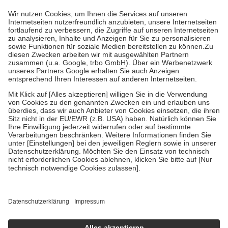
höchstens zehn Euro.
Es sind jedoch nie mehr als die tatsächlichen
Kosten der Leistung zu entrichten.
Diese Regeln gelten grundsätzlich auch für Online-Apotheken.
Bei Heilmitteln und häuslicher Krankenpflege beträgt die
Zuzahlung zehn Prozent der Kosten sowie zehn Euro je
Verordnung.
Um das Engagement der Versicherten für ihre eigene Gesundheit zu
stärken und die besondere Stellung der Familie zu unterstützen,
fallen
keine Zuzahlungen
an bei:
• Kindern und Jugendlichen bis zum vollendeten 18. Lebensjahr
mit Ausnahme der Fahrkosten
• Untersuchungen zur Vorsorge und Früherkennung, die von der
GKV getragen werden
• empfohlenen Schutzimpfungen
• Harn- und Blutteststreifen
Wir nutzen Trusted Shops als unabhängigen Dienstleister für die
Einholung von Bewertungen. Trusted Shops hat Maßnahmen
getroffen, um sicherzustellen, dass es sich um echte Bewertungen
handelt. Mehr Informationen findest du hier:
https://help.etrusted.com/hc/de/articles/4419944605341