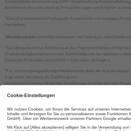
Arzneimittelpreisverordnung. UVP: Unverbindliche Preisempfehlung de
Bestell­wert versand­kosten­frei. Preisänderungen und Irrtümer vorbeh
1
Eine pharmazeutische Prüfung der Arzneimittel und sonstigen Pro
Herstellers.
2
Biozidprodukte
vorsichtig verwenden. Vor Gebrauch stets Etikett u
3
Die Übergabe deiner Bestellung an den Paketdienstleister erfolgt bei
Produktverfügbarkeit sowie vom Zustellzeitpunkt des Spediteurs abwe
Dauer der Prüfungen einschließlich Klärungen verlängern.
4
Für verschreibungspflichtige Medikamente stellt der Arzt ein Rezept 
trägt einen Teil davon als Zuzahlung mit.
Grundsätzlich leisten Mitglieder Zuzahlungen in Höhe von zehn Proz
zu entrichten.
Diese Regeln gelten grundsätzlich auch für Online-Apotheken.
Bei Heilmitteln und häuslicher Krankenpflege beträgt die Zuzahlung 
Um das Engagement der Versicherten für ihre eigene Gesundheit zu stä
• Kindern und Jugendlichen bis zum vollendeten 18. Lebensjahr mit
• Untersuchungen zur Vorsorge und Früherkennung, die von der GKV
• empfohlenen Schutzimpfungen