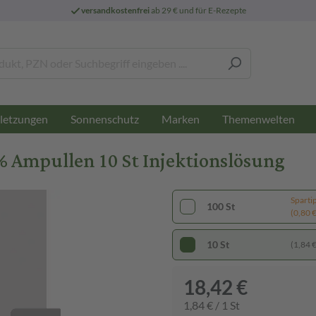
versandkostenfrei
ab 29 € und für E-Rezepte
letzungen
Sonnenschutz
Marken
Themenwelten
 Ampullen 10 St Injektionslösung
Sparti
100 St
(0,80 € 
10 St
(1,84 € 
18,42 €
1,84 € / 1 St