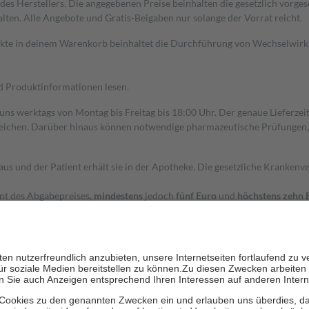
s Herstellers. Die angegebenen Preise beinhalten die gesetzlich vorgesc
alten. Alle Angebote und Gratis-Beigaben nur solange der Vorrat reicht.
dukte in deinem Warenkorb beinhaltet die Durchführung von Wechselwir
nd Produktinformationen lesen.
 uns werktags von Montag bis Freitag bis 18:00 Uhr. Der genaue Lieferze
ichen. Darüber hinaus können notwendige pharmazeutische Prüfungen, die
aus und der Patient erhält sie in der Apotheke. Die gesetzliche Krankenv
ent des Abgabepreises,
mindestens
jedoch
fünf Euro
und
höchstens zehn 
zehn Prozent der Kosten sowie zehn Euro je Verordnung.
rken und die besondere Stellung der Familie zu unterstützen, fallen
kein
 Ausnahme der Fahrkosten
 getragen werden