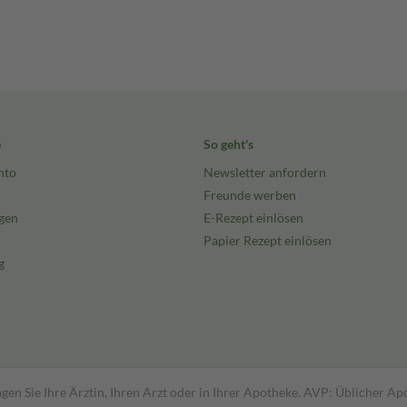
e
So geht's
nto
Newsletter anfordern
Freunde werben
gen
E-Rezept einlösen
Papier Rezept einlösen
g
gen Sie Ihre Ärztin, Ihren Arzt oder in Ihrer Apotheke. AVP: Üblicher A