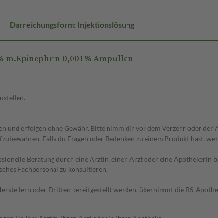
Darreichungsform: Injektionslösung
2% m.Epinephrin 0,001% Ampullen
ustellen.
 und erfolgen ohne Gewähr. Bitte nimm dir vor dem Verzehr oder der An
fzubewahren. Falls du Fragen oder Bedenken zu einem Produkt hast, wende
essionelle Beratung durch eine Ärztin, einen Arzt oder eine Apothekerin
sches Fachpersonal zu konsultieren.
n Herstellern oder Dritten bereitgestellt werden, übernimmt die BS-Apot
en Sie Ihre Ärztin, Ihren Arzt oder in Ihrer Apotheke.