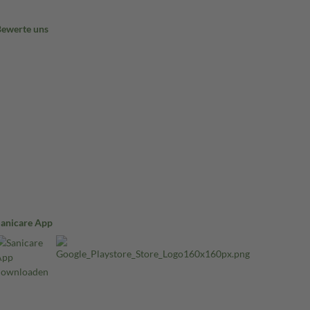
Bewerte uns
Sanicare App