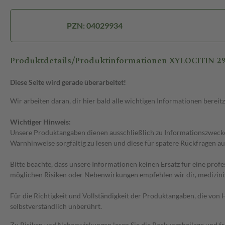
PZN: 04029934
Produktdetails/Produktinformationen XYLOCITIN 
Diese Seite wird gerade überarbeitet!
Wir arbeiten daran, dir hier bald alle wichtigen Informationen bereitz
Wichtiger Hinweis:
Unsere Produktangaben dienen ausschließlich zu Informationszwecken
Warnhinweise sorgfältig zu lesen und diese für spätere Rückfragen au
Bitte beachte, dass unsere Informationen keinen Ersatz für eine prof
möglichen Risiken oder Nebenwirkungen empfehlen wir dir, medizini
Für die Richtigkeit und Vollständigkeit der Produktangaben, die vo
selbstverständlich unberührt.
Zu Risiken und Nebenwirkungen lesen Sie die Packungsbeilage und frag