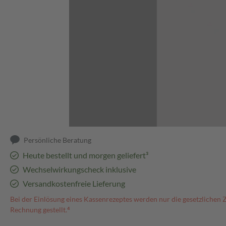
Abbildung kann abweichen
Persönliche Beratung
Heute bestellt und morgen geliefert³
Wechselwirkungscheck inklusive
Versandkostenfreie Lieferung
Bei der Einlösung eines Kassenrezeptes werden nur die gesetzlichen 
Rechnung gestellt.⁴