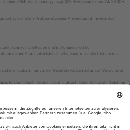
hriebene Mehrwertsteuer, ggf. zzgl. 3,95 € Versandkosten. Ab 29,00 €
kungschecks und die Prüfung etwaiger Anwendungshinweise des
itpunkt kann je nach Region und in Abhängigkeit der
 zu deiner Arzneimittelsicherheit dienen, die Lieferfrist um die
ersicherung übernimmt in der Regel die Kosten dafür, der Versicherte
Euro.
Es sind jedoch nie mehr als die tatsächlichen Kosten der Leistung
e Zuzahlungen
an bei: