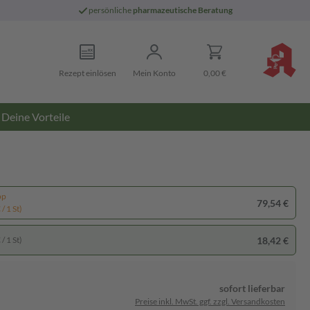
persönliche
pharmazeutische Beratung
Rezept einlösen
Mein Konto
0,00 €
Deine Vorteile
pp
79,54 €
/ 1 St)
18,42 €
/ 1 St)
sofort lieferbar
Preise inkl. MwSt. ggf. zzgl. Versandkosten