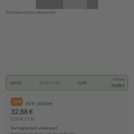
Abbildung kann abweichen
37,50 €
100 St
-12%
(0,33 € / 1 St)
32,88 €
-12%
AVP:
37,50 €
32,88 €
0,33 € / 1 St
Verfügbarkeit unbekannt
Preise inkl. MwSt. ggf. zzgl. Versandkosten