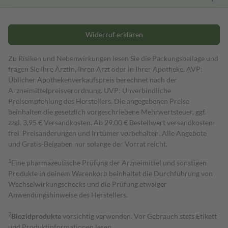
Widerruf erklären
Zu Risiken und Nebenwirkungen lesen Sie die Packungsbeilage und
fragen Sie Ihre Ärztin, Ihren Arzt oder in Ihrer Apotheke. AVP:
Üblicher Apothekenverkaufspreis berechnet nach der
Arzneimittelpreisverordnung. UVP: Unverbindliche
Preisempfehlung des Herstellers. Die angegebenen Preise
beinhalten die gesetzlich vorgeschriebene Mehrwertsteuer, ggf.
zzgl. 3,95 € Versandkosten. Ab 29,00 € Bestell­wert versand­kosten­
frei. Preisänderungen und Irrtümer vorbehalten. Alle Angebote
und Gratis-Beigaben nur solange der Vorrat reicht.
1
Eine pharmazeutische Prüfung der Arzneimittel und sonstigen
Produkte in deinem Warenkorb beinhaltet die Durchführung von
Wechselwirkungschecks und die Prüfung etwaiger
Anwendungshinweise des Herstellers.
2
Biozidprodukte
vorsichtig verwenden. Vor Gebrauch stets Etikett
und Produktinformationen lesen.