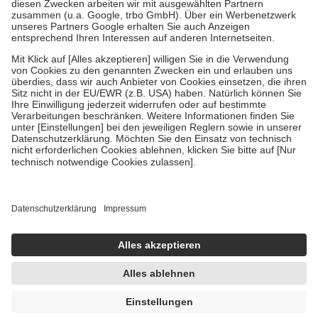
Zuzahlung zehn Prozent der Kosten sowie zehn Euro je
Verordnung.
Um das Engagement der Versicherten für ihre eigene Gesundheit zu
stärken und die besondere Stellung der Familie zu unterstützen,
fallen
keine Zuzahlungen
an bei:
• Kindern und Jugendlichen bis zum vollendeten 18. Lebensjahr
mit Ausnahme der Fahrkosten
• Untersuchungen zur Vorsorge und Früherkennung, die von der
GKV getragen werden
• empfohlenen Schutzimpfungen
• Harn- und Blutteststreifen
Wir nutzen Trusted Shops als unabhängigen Dienstleister für die
Einholung von Bewertungen. Trusted Shops hat Maßnahmen
getroffen, um sicherzustellen, dass es sich um echte Bewertungen
handelt. Mehr Informationen findest du hier:
https://help.etrusted.com/hc/de/articles/4419944605341
Einige Bilder und Inhalte wurden unter Zuhilfenahme künstlicher
Intelligenz erstellt.
AVP:
37,50 €