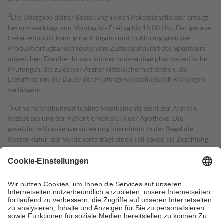
3
Die Übergabe deiner Bestellung an den Paketdienstleister erfolgt
bei uns werktags von Montag bis Freitag bis 18:00 Uhr. Der genaue
Lieferzeitpunkt kann je nach Region und in Abhängigkeit der
Produktverfügbarkeit sowie vom Zustellzeitpunkt des Spediteurs
abweichen. Darüber hinaus können notwendige pharmazeutische
Prüfungen, die zu deiner Arzneimittelsicherheit dienen, die
Lieferfrist um die Dauer der Prüfungen einschließlich Klärungen
verlängern.
4
Für verschreibungspflichtige Medikamente stellt der Arzt ein
Rezept aus und der Patient erhält sie in der Apotheke. Die
gesetzliche Krankenversicherung übernimmt in der Regel die
Kosten dafür, der Versicherte trägt einen Teil davon als Zuzahlung
mit.
Grundsätzlich leisten Mitglieder Zuzahlungen in Höhe von zehn
Prozent des Abgabepreises,
mindestens
jedoch
fünf Euro
und
höchstens zehn Euro.
Es sind jedoch nie mehr als die tatsächlichen
Kosten der Leistung zu entrichten.
Diese Regeln gelten grundsätzlich auch für Online-Apotheken.
Bei Heilmitteln und häuslicher Krankenpflege beträgt die