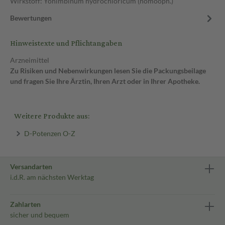
Wirkstoff: Yohimbinum hydrochloricum (homöoph.)
Bewertungen
Hinweistexte und Pflichtangaben
Arzneimittel
Zu Risiken und Nebenwirkungen lesen Sie die Packungsbeilage
und fragen Sie Ihre Ärztin, Ihren Arzt oder in Ihrer Apotheke.
Weitere Produkte aus:
D-Potenzen O-Z
Versandarten
i.d.R. am nächsten Werktag
Zahlarten
sicher und bequem