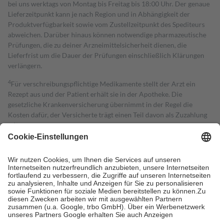
bei uns werktags von Montag bis Freitag bis 18:00 Uhr. Der genaue
Lieferzeitpunkt kann je nach Region und in Abhängigkeit der
Produktverfügbarkeit sowie vom Zustellzeitpunkt des Spediteurs
abweichen. Darüber hinaus können notwendige pharmazeutische
Prüfungen, die zu deiner Arzneimittelsicherheit dienen, die
Lieferfrist um die Dauer der Prüfungen einschließlich Klärungen
verlängern.
4
Für verschreibungspflichtige Medikamente stellt der Arzt ein
Rezept aus und der Patient erhält sie in der Apotheke. Die
gesetzliche Krankenversicherung übernimmt in der Regel die
Kosten dafür, der Versicherte trägt einen Teil davon als Zuzahlung
mit.
Grundsätzlich leisten Mitglieder Zuzahlungen in Höhe von zehn
Prozent des Abgabepreises,
mindestens
jedoch
fünf Euro
und
höchstens zehn Euro.
Es sind jedoch nie mehr als die tatsächlichen
Kosten der Leistung zu entrichten.
Diese Regeln gelten grundsätzlich auch für Online-Apotheken.
Bei Heilmitteln und häuslicher Krankenpflege beträgt die
Zuzahlung zehn Prozent der Kosten sowie zehn Euro je
Verordnung.
Um das Engagement der Versicherten für ihre eigene Gesundheit zu