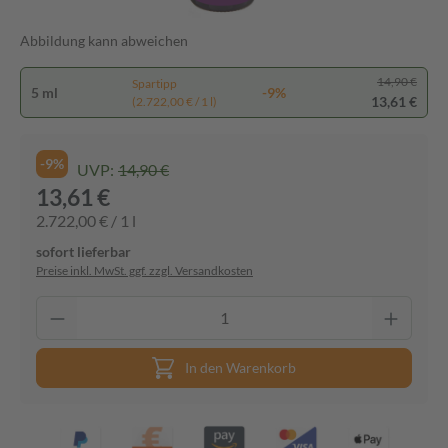
Abbildung kann abweichen
14,90 €
Spartipp
5 ml
-9%
13,61 €
(2.722,00 € / 1 l)
-9%
UVP:
14,90 €
13,61 €
2.722,00 € / 1 l
sofort lieferbar
Preise inkl. MwSt. ggf. zzgl. Versandkosten
In den Warenkorb