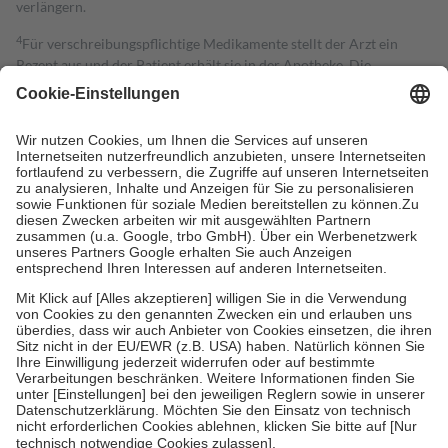
verlängern.
4
Für verschreibungspflichtige Medikamente stellt der Arzt ein
Rezept aus und der Patient erhält sie in der Apotheke. Die
gesetzliche Krankenversicherung übernimmt in der Regel die
Kosten dafür, der Versicherte trägt einen Teil davon als Zuzahlung
mit.
Grundsätzlich leisten Mitglieder Zuzahlungen in Höhe von zehn
Prozent des Abgabepreises,
mindestens
jedoch
fünf Euro
und
höchstens zehn Euro.
Es sind jedoch nie mehr als die tatsächlichen
Kosten der Leistung zu entrichten.
Diese Regeln gelten grundsätzlich auch für Online-Apotheken.
Bei Heilmitteln und häuslicher Krankenpflege beträgt die
Zuzahlung zehn Prozent der Kosten sowie zehn Euro je
Verordnung.
Um das Engagement der Versicherten für ihre eigene Gesundheit zu
stärken und die besondere Stellung der Familie zu unterstützen,
fallen
keine Zuzahlungen
an bei:
• Kindern und Jugendlichen bis zum vollendeten 18. Lebensjahr
mit Ausnahme der Fahrkosten
• Untersuchungen zur Vorsorge und Früherkennung, die von der
GKV getragen werden