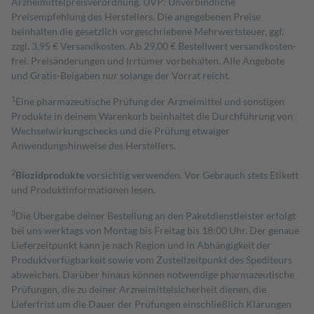
Arzneimittelpreisverordnung. UVP: Unverbindliche
Preisempfehlung des Herstellers. Die angegebenen Preise
beinhalten die gesetzlich vorgeschriebene Mehrwertsteuer, ggf.
zzgl. 3,95 € Versandkosten. Ab 29,00 € Bestell­wert versand­kosten­
frei. Preisänderungen und Irrtümer vorbehalten. Alle Angebote
und Gratis-Beigaben nur solange der Vorrat reicht.
1
Eine pharmazeutische Prüfung der Arzneimittel und sonstigen
Produkte in deinem Warenkorb beinhaltet die Durchführung von
Wechselwirkungschecks und die Prüfung etwaiger
Anwendungshinweise des Herstellers.
2
Biozidprodukte
vorsichtig verwenden. Vor Gebrauch stets Etikett
und Produktinformationen lesen.
3
Die Übergabe deiner Bestellung an den Paketdienstleister erfolgt
bei uns werktags von Montag bis Freitag bis 18:00 Uhr. Der genaue
Lieferzeitpunkt kann je nach Region und in Abhängigkeit der
Produktverfügbarkeit sowie vom Zustellzeitpunkt des Spediteurs
abweichen. Darüber hinaus können notwendige pharmazeutische
Prüfungen, die zu deiner Arzneimittelsicherheit dienen, die
Lieferfrist um die Dauer der Prüfungen einschließlich Klärungen