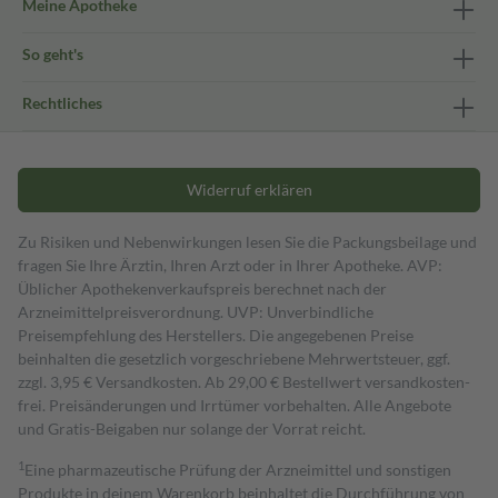
Meine Apotheke
So geht's
Rechtliches
Widerruf erklären
Zu Risiken und Nebenwirkungen lesen Sie die Packungsbeilage und
fragen Sie Ihre Ärztin, Ihren Arzt oder in Ihrer Apotheke. AVP:
Üblicher Apothekenverkaufspreis berechnet nach der
Arzneimittelpreisverordnung. UVP: Unverbindliche
Preisempfehlung des Herstellers. Die angegebenen Preise
beinhalten die gesetzlich vorgeschriebene Mehrwertsteuer, ggf.
zzgl. 3,95 € Versandkosten. Ab 29,00 € Bestell­wert versand­kosten­
frei. Preisänderungen und Irrtümer vorbehalten. Alle Angebote
und Gratis-Beigaben nur solange der Vorrat reicht.
1
Eine pharmazeutische Prüfung der Arzneimittel und sonstigen
Produkte in deinem Warenkorb beinhaltet die Durchführung von