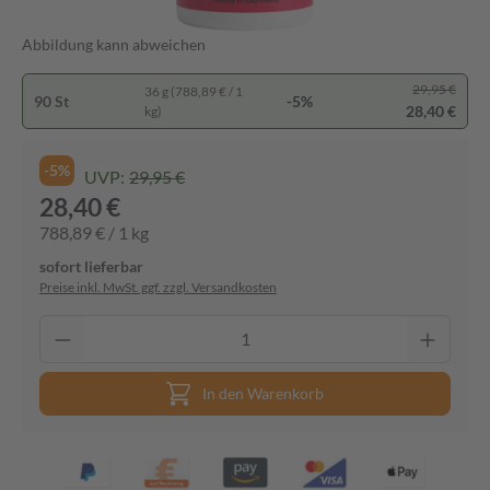
Abbildung kann abweichen
29,95 €
36 g (788,89 € / 1
90 St
-5%
28,40 €
kg)
-5%
UVP:
29,95 €
28,40 €
788,89 € / 1 kg
sofort lieferbar
Preise inkl. MwSt. ggf. zzgl. Versandkosten
In den Warenkorb