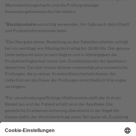
Wechselwirkungschecks und die Prüfung etwaiger
Anwendungshinweise des Herstellers.
2
Biozidprodukte
vorsichtig verwenden. Vor Gebrauch stets Etikett
und Produktinformationen lesen.
3
Die Übergabe deiner Bestellung an den Paketdienstleister erfolgt
bei uns werktags von Montag bis Freitag bis 18:00 Uhr. Der genaue
Lieferzeitpunkt kann je nach Region und in Abhängigkeit der
Produktverfügbarkeit sowie vom Zustellzeitpunkt des Spediteurs
abweichen. Darüber hinaus können notwendige pharmazeutische
Prüfungen, die zu deiner Arzneimittelsicherheit dienen, die
Lieferfrist um die Dauer der Prüfungen einschließlich Klärungen
verlängern.
4
Für verschreibungspflichtige Medikamente stellt der Arzt ein
Rezept aus und der Patient erhält sie in der Apotheke. Die
gesetzliche Krankenversicherung übernimmt in der Regel die
Kosten dafür, der Versicherte trägt einen Teil davon als Zuzahlung
mit.
Grundsätzlich leisten Mitglieder Zuzahlungen in Höhe von zehn
Prozent des Abgabepreises,
mindestens
jedoch
fünf Euro
und