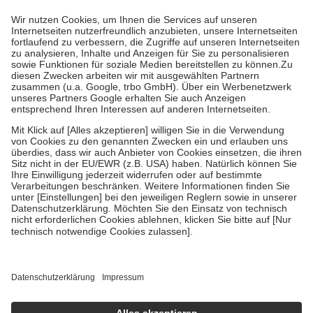
höchstens zehn Euro.
Es sind jedoch nie mehr als die tatsächlichen
Kosten der Leistung zu entrichten.
Diese Regeln gelten grundsätzlich auch für Online-Apotheken.
Bei Heilmitteln und häuslicher Krankenpflege beträgt die
Zuzahlung zehn Prozent der Kosten sowie zehn Euro je
Verordnung.
Um das Engagement der Versicherten für ihre eigene Gesundheit zu
stärken und die besondere Stellung der Familie zu unterstützen,
fallen
keine Zuzahlungen
an bei:
• Kindern und Jugendlichen bis zum vollendeten 18. Lebensjahr
mit Ausnahme der Fahrkosten
• Untersuchungen zur Vorsorge und Früherkennung, die von der
GKV getragen werden
• empfohlenen Schutzimpfungen
• Harn- und Blutteststreifen
Wir nutzen Trusted Shops als unabhängigen Dienstleister für die
Einholung von Bewertungen. Trusted Shops hat Maßnahmen
getroffen, um sicherzustellen, dass es sich um echte Bewertungen
handelt. Mehr Informationen findest du hier:
https://help.etrusted.com/hc/de/articles/4419944605341