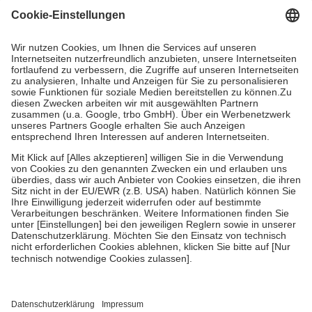
Grundsätzlich leisten Mitglieder Zuzahlungen in Höhe von zehn
Prozent des Abgabepreises,
mindestens
jedoch
fünf Euro
und
höchstens zehn Euro.
Es sind jedoch nie mehr als die tatsächlichen
Kosten der Leistung zu entrichten.
Diese Regeln gelten grundsätzlich auch für Online-Apotheken.
Bei Heilmitteln und häuslicher Krankenpflege beträgt die
Zuzahlung zehn Prozent der Kosten sowie zehn Euro je
Verordnung.
Um das Engagement der Versicherten für ihre eigene Gesundheit zu
stärken und die besondere Stellung der Familie zu unterstützen,
fallen
keine Zuzahlungen
an bei:
• Kindern und Jugendlichen bis zum vollendeten 18. Lebensjahr
mit Ausnahme der Fahrkosten
• Untersuchungen zur Vorsorge und Früherkennung, die von der
GKV getragen werden
• empfohlenen Schutzimpfungen
• Harn- und Blutteststreifen
Wir nutzen Trusted Shops als unabhängigen Dienstleister für die
Einholung von Bewertungen. Trusted Shops hat Maßnahmen
getroffen, um sicherzustellen, dass es sich um echte Bewertungen