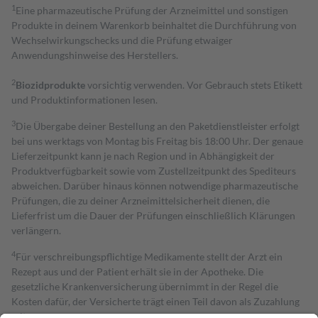
1
Eine pharmazeutische Prüfung der Arzneimittel und sonstigen
Produkte in deinem Warenkorb beinhaltet die Durchführung von
Wechselwirkungschecks und die Prüfung etwaiger
Anwendungshinweise des Herstellers.
2
Biozidprodukte
vorsichtig verwenden. Vor Gebrauch stets Etikett
und Produktinformationen lesen.
3
Die Übergabe deiner Bestellung an den Paketdienstleister erfolgt
bei uns werktags von Montag bis Freitag bis 18:00 Uhr. Der genaue
Lieferzeitpunkt kann je nach Region und in Abhängigkeit der
Produktverfügbarkeit sowie vom Zustellzeitpunkt des Spediteurs
abweichen. Darüber hinaus können notwendige pharmazeutische
Prüfungen, die zu deiner Arzneimittelsicherheit dienen, die
Lieferfrist um die Dauer der Prüfungen einschließlich Klärungen
verlängern.
4
Für verschreibungspflichtige Medikamente stellt der Arzt ein
Rezept aus und der Patient erhält sie in der Apotheke. Die
gesetzliche Krankenversicherung übernimmt in der Regel die
Kosten dafür, der Versicherte trägt einen Teil davon als Zuzahlung
mit.