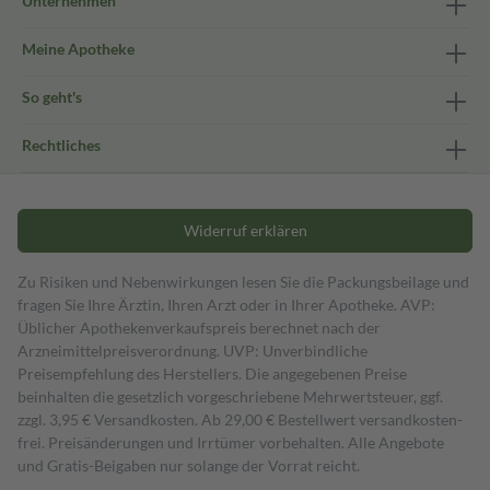
Unternehmen
Meine Apotheke
So geht's
Rechtliches
Widerruf erklären
Zu Risiken und Nebenwirkungen lesen Sie die Packungsbeilage und
fragen Sie Ihre Ärztin, Ihren Arzt oder in Ihrer Apotheke. AVP:
Üblicher Apothekenverkaufspreis berechnet nach der
Arzneimittelpreisverordnung. UVP: Unverbindliche
Preisempfehlung des Herstellers. Die angegebenen Preise
beinhalten die gesetzlich vorgeschriebene Mehrwertsteuer, ggf.
zzgl. 3,95 € Versandkosten. Ab 29,00 € Bestell­wert versand­kosten­
frei. Preisänderungen und Irrtümer vorbehalten. Alle Angebote
und Gratis-Beigaben nur solange der Vorrat reicht.