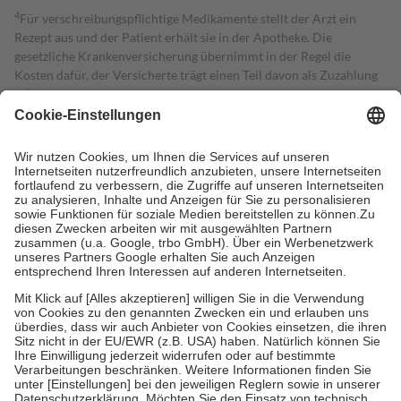
4
Für verschreibungspflichtige Medikamente stellt der Arzt ein
Rezept aus und der Patient erhält sie in der Apotheke. Die
gesetzliche Krankenversicherung übernimmt in der Regel die
Kosten dafür, der Versicherte trägt einen Teil davon als Zuzahlung
mit.
Grundsätzlich leisten Mitglieder Zuzahlungen in Höhe von zehn
Prozent des Abgabepreises,
mindestens
jedoch
fünf Euro
und
höchstens zehn Euro.
Es sind jedoch nie mehr als die tatsächlichen
Kosten der Leistung zu entrichten.
Diese Regeln gelten grundsätzlich auch für Online-Apotheken.
Bei Heilmitteln und häuslicher Krankenpflege beträgt die
Zuzahlung zehn Prozent der Kosten sowie zehn Euro je
Verordnung.
Um das Engagement der Versicherten für ihre eigene Gesundheit zu
stärken und die besondere Stellung der Familie zu unterstützen,
fallen
keine Zuzahlungen
an bei:
• Kindern und Jugendlichen bis zum vollendeten 18. Lebensjahr
mit Ausnahme der Fahrkosten
• Untersuchungen zur Vorsorge und Früherkennung, die von der
GKV getragen werden
• empfohlenen Schutzimpfungen