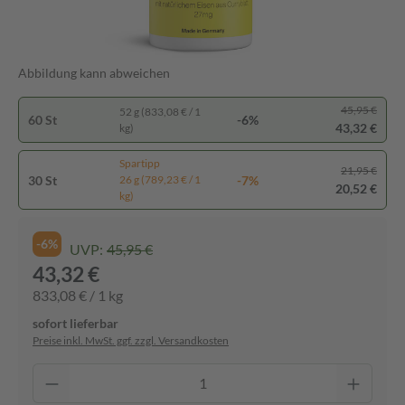
Abbildung kann abweichen
45,95 €
52 g (833,08 € / 1
60 St
-6%
43,32 €
kg)
Spartipp
21,95 €
30 St
-7%
26 g (789,23 € / 1
20,52 €
kg)
-6%
UVP:
45,95 €
43,32 €
833,08 € / 1 kg
sofort lieferbar
Preise inkl. MwSt. ggf. zzgl. Versandkosten