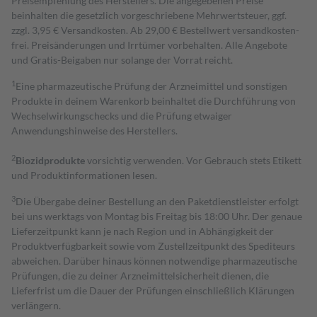
Preisempfehlung des Herstellers. Die angegebenen Preise
beinhalten die gesetzlich vorgeschriebene Mehrwertsteuer, ggf.
zzgl. 3,95 € Versandkosten. Ab 29,00 € Bestell­wert versand­kosten­
frei. Preisänderungen und Irrtümer vorbehalten. Alle Angebote
und Gratis-Beigaben nur solange der Vorrat reicht.
1
Eine pharmazeutische Prüfung der Arzneimittel und sonstigen
Produkte in deinem Warenkorb beinhaltet die Durchführung von
Wechselwirkungschecks und die Prüfung etwaiger
Anwendungshinweise des Herstellers.
2
Biozidprodukte
vorsichtig verwenden. Vor Gebrauch stets Etikett
und Produktinformationen lesen.
3
Die Übergabe deiner Bestellung an den Paketdienstleister erfolgt
bei uns werktags von Montag bis Freitag bis 18:00 Uhr. Der genaue
Lieferzeitpunkt kann je nach Region und in Abhängigkeit der
Produktverfügbarkeit sowie vom Zustellzeitpunkt des Spediteurs
abweichen. Darüber hinaus können notwendige pharmazeutische
Prüfungen, die zu deiner Arzneimittelsicherheit dienen, die
Lieferfrist um die Dauer der Prüfungen einschließlich Klärungen
verlängern.