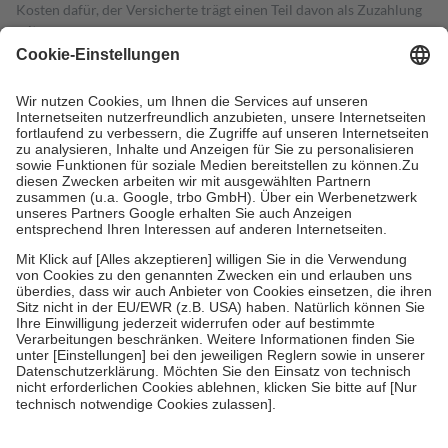
Kosten dafür, der Versicherte trägt einen Teil davon als Zuzahlung
mit.
Grundsätzlich leisten Mitglieder Zuzahlungen in Höhe von zehn
Prozent des Abgabepreises,
mindestens
jedoch
fünf Euro
und
höchstens zehn Euro.
Es sind jedoch nie mehr als die tatsächlichen
Kosten der Leistung zu entrichten.
Diese Regeln gelten grundsätzlich auch für Online-Apotheken.
Bei Heilmitteln und häuslicher Krankenpflege beträgt die
Zuzahlung zehn Prozent der Kosten sowie zehn Euro je
Verordnung.
Um das Engagement der Versicherten für ihre eigene Gesundheit zu
stärken und die besondere Stellung der Familie zu unterstützen,
fallen
keine Zuzahlungen
an bei:
• Kindern und Jugendlichen bis zum vollendeten 18. Lebensjahr
mit Ausnahme der Fahrkosten
• Untersuchungen zur Vorsorge und Früherkennung, die von der
GKV getragen werden
• empfohlenen Schutzimpfungen
• Harn- und Blutteststreifen
Wir nutzen Trusted Shops als unabhängigen Dienstleister für die
Einholung von Bewertungen. Trusted Shops hat Maßnahmen