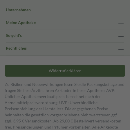
Unternehmen
Meine Apotheke
So geht's
Rechtliches
Widerruf erklären
Zu Risiken und Nebenwirkungen lesen Sie die Packungsbeilage und
fragen Sie Ihre Ärztin, Ihren Arzt oder in Ihrer Apotheke. AVP:
Üblicher Apothekenverkaufspreis berechnet nach der
Arzneimittelpreisverordnung. UVP: Unverbindliche
Preisempfehlung des Herstellers. Die angegebenen Preise
beinhalten die gesetzlich vorgeschriebene Mehrwertsteuer, ggf.
zzgl. 3,95 € Versandkosten. Ab 29,00 € Bestell­wert versand­kosten­
frei. Preisänderungen und Irrtümer vorbehalten. Alle Angebote