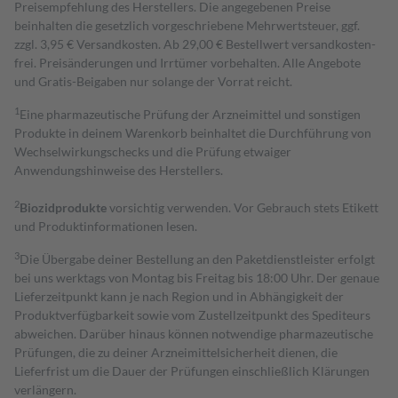
Preisempfehlung des Herstellers. Die angegebenen Preise
beinhalten die gesetzlich vorgeschriebene Mehrwertsteuer, ggf.
zzgl. 3,95 € Versandkosten. Ab 29,00 € Bestell­wert versand­kosten­
frei. Preisänderungen und Irrtümer vorbehalten. Alle Angebote
und Gratis-Beigaben nur solange der Vorrat reicht.
1
Eine pharmazeutische Prüfung der Arzneimittel und sonstigen
Produkte in deinem Warenkorb beinhaltet die Durchführung von
Wechselwirkungschecks und die Prüfung etwaiger
Anwendungshinweise des Herstellers.
2
Biozidprodukte
vorsichtig verwenden. Vor Gebrauch stets Etikett
und Produktinformationen lesen.
3
Die Übergabe deiner Bestellung an den Paketdienstleister erfolgt
bei uns werktags von Montag bis Freitag bis 18:00 Uhr. Der genaue
Lieferzeitpunkt kann je nach Region und in Abhängigkeit der
Produktverfügbarkeit sowie vom Zustellzeitpunkt des Spediteurs
abweichen. Darüber hinaus können notwendige pharmazeutische
Prüfungen, die zu deiner Arzneimittelsicherheit dienen, die
Lieferfrist um die Dauer der Prüfungen einschließlich Klärungen
verlängern.