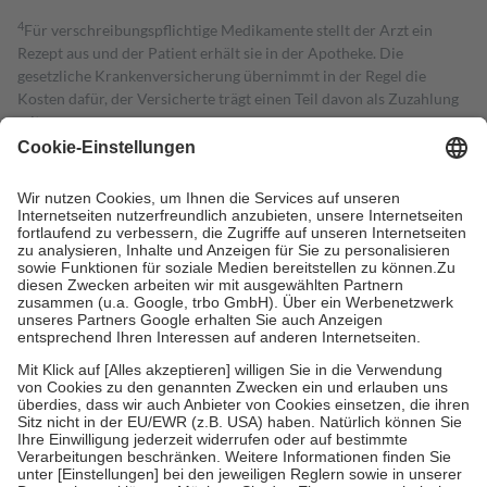
4
Für verschreibungspflichtige Medikamente stellt der Arzt ein
Rezept aus und der Patient erhält sie in der Apotheke. Die
gesetzliche Krankenversicherung übernimmt in der Regel die
Kosten dafür, der Versicherte trägt einen Teil davon als Zuzahlung
mit.
Grundsätzlich leisten Mitglieder Zuzahlungen in Höhe von zehn
Prozent des Abgabepreises,
mindestens
jedoch
fünf Euro
und
höchstens zehn Euro.
Es sind jedoch nie mehr als die tatsächlichen
Kosten der Leistung zu entrichten.
Diese Regeln gelten grundsätzlich auch für Online-Apotheken.
Bei Heilmitteln und häuslicher Krankenpflege beträgt die
Zuzahlung zehn Prozent der Kosten sowie zehn Euro je
Verordnung.
Um das Engagement der Versicherten für ihre eigene Gesundheit zu
stärken und die besondere Stellung der Familie zu unterstützen,
fallen
keine Zuzahlungen
an bei:
• Kindern und Jugendlichen bis zum vollendeten 18. Lebensjahr
mit Ausnahme der Fahrkosten
• Untersuchungen zur Vorsorge und Früherkennung, die von der
GKV getragen werden
• empfohlenen Schutzimpfungen