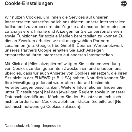
Grundsätzlich leisten Mitglieder Zuzahlungen in Höhe von zehn
Prozent des Abgabepreises,
mindestens
jedoch
fünf Euro
und
höchstens zehn Euro.
Es sind jedoch nie mehr als die tatsächlichen
Kosten der Leistung zu entrichten.
Diese Regeln gelten grundsätzlich auch für Online-Apotheken.
Bei Heilmitteln und häuslicher Krankenpflege beträgt die
Zuzahlung zehn Prozent der Kosten sowie zehn Euro je
Verordnung.
Um das Engagement der Versicherten für ihre eigene Gesundheit zu
stärken und die besondere Stellung der Familie zu unterstützen,
fallen
keine Zuzahlungen
an bei:
• Kindern und Jugendlichen bis zum vollendeten 18. Lebensjahr
mit Ausnahme der Fahrkosten
• Untersuchungen zur Vorsorge und Früherkennung, die von der
GKV getragen werden
• empfohlenen Schutzimpfungen
• Harn- und Blutteststreifen
Wir nutzen Trusted Shops als unabhängigen Dienstleister für die
Einholung von Bewertungen. Trusted Shops hat Maßnahmen
getroffen, um sicherzustellen, dass es sich um echte Bewertungen
handelt. Mehr Informationen findest du hier: