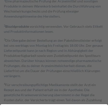
1
Eine pharmazeutische Prüfung der Arzneimittel und sonstigen
Produkte in deinem Warenkorb beinhaltet die Durchführung von
Wechselwirkungschecks und die Prüfung etwaiger
Anwendungshinweise des Herstellers.
2
Biozidprodukte
vorsichtig verwenden. Vor Gebrauch stets Etikett
und Produktinformationen lesen.
3
Die Übergabe deiner Bestellung an den Paketdienstleister erfolgt
bei uns werktags von Montag bis Freitag bis 18:00 Uhr. Der genaue
Lieferzeitpunkt kann je nach Region und in Abhängigkeit der
Produktverfügbarkeit sowie vom Zustellzeitpunkt des Spediteurs
abweichen. Darüber hinaus können notwendige pharmazeutische
Prüfungen, die zu deiner Arzneimittelsicherheit dienen, die
Lieferfrist um die Dauer der Prüfungen einschließlich Klärungen
verlängern.
4
Für verschreibungspflichtige Medikamente stellt der Arzt ein
Rezept aus und der Patient erhält sie in der Apotheke. Die
gesetzliche Krankenversicherung übernimmt in der Regel die
Kosten dafür, der Versicherte trägt einen Teil davon als Zuzahlung
mit.