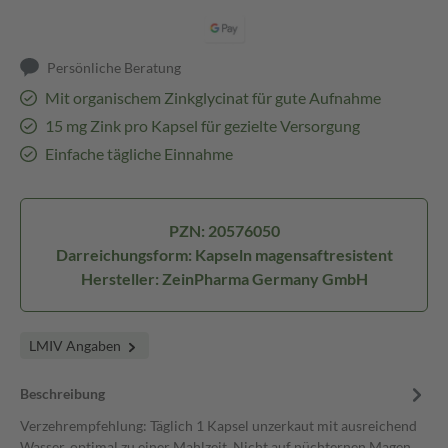
Persönliche Beratung
Mit organischem Zinkglycinat für gute Aufnahme
15 mg Zink pro Kapsel für gezielte Versorgung
Einfache tägliche Einnahme
PZN: 20576050
Darreichungsform: Kapseln magensaftresistent
Hersteller: ZeinPharma Germany GmbH
LMIV Angaben
Beschreibung
Verzehrempfehlung: Täglich 1 Kapsel unzerkaut mit ausreichend
Wasser, optimal zu einer Mahlzeit. Nicht auf nüchternen Magen…