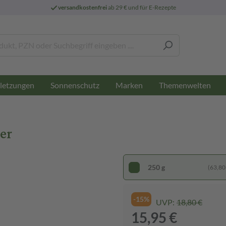
versandkostenfrei
ab 29 € und für E-Rezepte
letzungen
Sonnenschutz
Marken
Themenwelten
er
250 g
(63,80 
-15%
UVP:
18,80 €
15,95 €