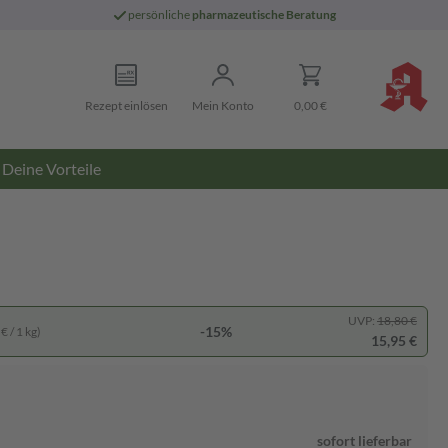
persönliche
pharmazeutische Beratung
Rezept einlösen
Mein Konto
0,00 €
Deine Vorteile
UVP:
18,80 €
-15%
€ / 1 kg)
15,95 €
sofort lieferbar