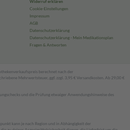
Widerruf erklären
Cookie-Einstellungen
Impressum
AGB
Datenschutzerklärung
Datenschutzerklärung - Mein Medikationsplan
Fragen & Antworten
pothekenverkaufspreis berechnet nach der
hriebene Mehrwertsteuer, ggf. zzgl. 3,95 € Versandkosten. Ab 29,00 €
kungschecks und die Prüfung etwaiger Anwendungshinweise des
itpunkt kann je nach Region und in Abhängigkeit der
 zu deiner Arzneimittelsicherheit dienen, die Lieferfrist um die