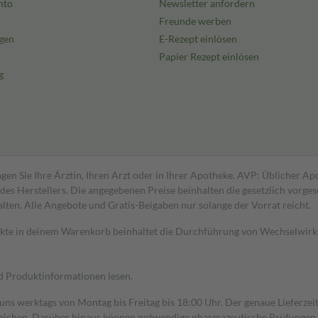
nto
Newsletter anfordern
Freunde werben
gen
E-Rezept einlösen
Papier Rezept einlösen
g
gen Sie Ihre Ärztin, Ihren Arzt oder in Ihrer Apotheke. AVP: Üblicher A
s Herstellers. Die angegebenen Preise beinhalten die gesetzlich vorgesc
alten. Alle Angebote und Gratis-Beigaben nur solange der Vorrat reicht.
dukte in deinem Warenkorb beinhaltet die Durchführung von Wechselwir
nd Produktinformationen lesen.
 uns werktags von Montag bis Freitag bis 18:00 Uhr. Der genaue Lieferze
ichen. Darüber hinaus können notwendige pharmazeutische Prüfungen, die