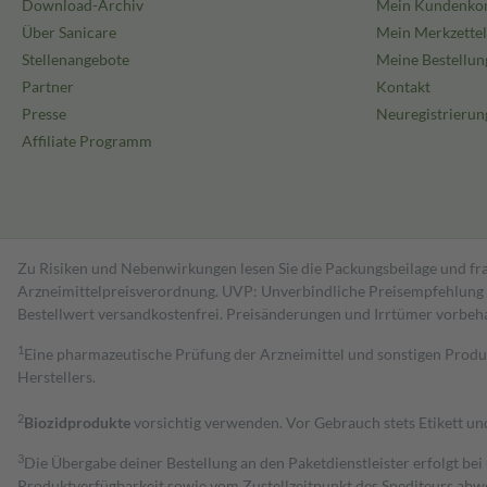
Download-Archiv
Mein Kundenko
Über Sanicare
Mein Merkzettel
Stellenangebote
Meine Bestellun
Partner
Kontakt
Presse
Neuregistrierun
Affiliate Programm
Zu Risiken und Nebenwirkungen lesen Sie die Packungsbeilage und fra
Arzneimittelpreisverordnung. UVP: Unverbindliche Preisempfehlung de
Bestell­wert versand­kosten­frei. Preisänderungen und Irrtümer vorbeh
1
Eine pharmazeutische Prüfung der Arzneimittel und sonstigen Pro
Herstellers.
2
Biozidprodukte
vorsichtig verwenden. Vor Gebrauch stets Etikett u
3
Die Übergabe deiner Bestellung an den Paketdienstleister erfolgt bei
Produktverfügbarkeit sowie vom Zustellzeitpunkt des Spediteurs abwe