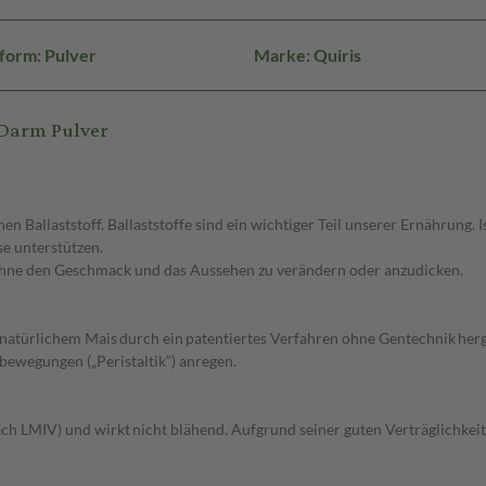
form: Pulver
Marke: Quiris
Darm Pulver
hen Ballaststoff. Ballaststoffe sind ein wichtiger Teil unserer Ernährun
e unterstützen.
ohne den Geschmack und das Aussehen zu verändern oder anzudicken.
natürlichem Mais durch ein patentiertes Verfahren ohne Gentechnik herg
ewegungen („Peristaltik“) anregen.
ach LMIV) und wirkt nicht blähend. Aufgrund seiner guten Verträglich