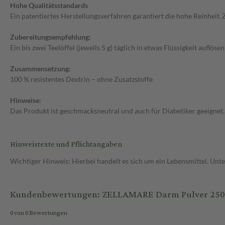
Hohe Qualitätsstandards
Ein patentiertes Herstellungsverfahren garantiert die hohe Reinhei
Zubereitungsempfehlung:
Ein bis zwei Teelöffel (jeweils 5 g) täglich in etwas Flüssigkeit auflös
Zusammensetzung:
100 % resistentes Dextrin – ohne Zusatzstoffe
Hinweise:
Das Produkt ist geschmacksneutral und auch für Diabetiker geeignet.
Hinweistexte und Pflichtangaben
Wichtiger Hinweis: Hierbei handelt es sich um ein Lebensmittel. Un
Kundenbewertungen: ZELLAMARE Darm Pulver 250 
0 von 0 Bewertungen