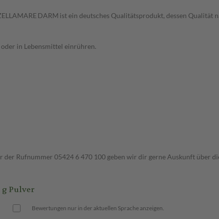
t. ZELLAMARE DARM ist ein deutsches Qualitätsprodukt, dessen Qualität n
en oder in Lebensmittel einrühren.
ter der Rufnummer 05424 6 470 100 geben wir dir gerne Auskunft über di
g Pulver
Bewertungen nur in der aktuellen Sprache anzeigen.