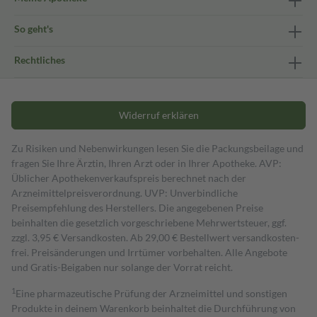
So geht's
Rechtliches
Widerruf erklären
Zu Risiken und Nebenwirkungen lesen Sie die Packungsbeilage und
fragen Sie Ihre Ärztin, Ihren Arzt oder in Ihrer Apotheke. AVP:
Üblicher Apothekenverkaufspreis berechnet nach der
Arzneimittelpreisverordnung. UVP: Unverbindliche
Preisempfehlung des Herstellers. Die angegebenen Preise
beinhalten die gesetzlich vorgeschriebene Mehrwertsteuer, ggf.
zzgl. 3,95 € Versandkosten. Ab 29,00 € Bestell­wert versand­kosten­
frei. Preisänderungen und Irrtümer vorbehalten. Alle Angebote
und Gratis-Beigaben nur solange der Vorrat reicht.
1
Eine pharmazeutische Prüfung der Arzneimittel und sonstigen
Produkte in deinem Warenkorb beinhaltet die Durchführung von