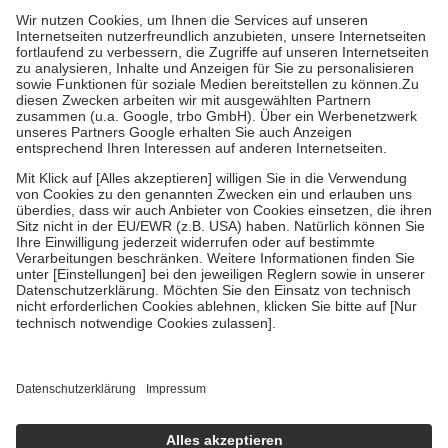
höchstens zehn Euro.
Es sind jedoch nie mehr als die tatsächlichen
Kosten der Leistung zu entrichten.
Diese Regeln gelten grundsätzlich auch für Online-Apotheken.
Bei Heilmitteln und häuslicher Krankenpflege beträgt die
Zuzahlung zehn Prozent der Kosten sowie zehn Euro je
Verordnung.
Um das Engagement der Versicherten für ihre eigene Gesundheit zu
stärken und die besondere Stellung der Familie zu unterstützen,
fallen
keine Zuzahlungen
an bei:
• Kindern und Jugendlichen bis zum vollendeten 18. Lebensjahr
mit Ausnahme der Fahrkosten
• Untersuchungen zur Vorsorge und Früherkennung, die von der
GKV getragen werden
• empfohlenen Schutzimpfungen
• Harn- und Blutteststreifen
Wir nutzen Trusted Shops als unabhängigen Dienstleister für die
Einholung von Bewertungen. Trusted Shops hat Maßnahmen
getroffen, um sicherzustellen, dass es sich um echte Bewertungen
handelt. Mehr Informationen findest du hier:
https://help.etrusted.com/hc/de/articles/4419944605341