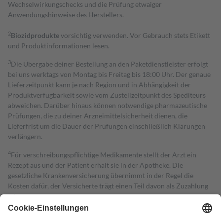
Wechselwirkungschecks und die Prüfung etwaiger
Anwendungshinweise des Herstellers.
2
Biozidprodukte
vorsichtig verwenden. Vor Gebrauch stets Etikett
und Produktinformationen lesen.
3
Die Übergabe deiner Bestellung an den Paketdienstleister erfolgt
bei uns werktags von Montag bis Freitag bis 18:00 Uhr. Der genaue
Lieferzeitpunkt kann je nach Region und in Abhängigkeit der
Produktverfügbarkeit sowie vom Zustellzeitpunkt des Spediteurs
abweichen. Darüber hinaus können notwendige pharmazeutische
Prüfungen, die zu deiner Arzneimittelsicherheit dienen, die
Lieferfrist um die Dauer der Prüfungen einschließlich Klärungen
verlängern.
4
Für verschreibungspflichtige Medikamente stellt der Arzt ein
Rezept aus und der Patient erhält sie in der Apotheke. Die
gesetzliche Krankenversicherung übernimmt in der Regel die
Kosten dafür, der Versicherte trägt einen Teil davon als Zuzahlung
mit.
Grundsätzlich leisten Mitglieder Zuzahlungen in Höhe von zehn
Prozent des Abgabepreises,
mindestens
jedoch
fünf Euro
und