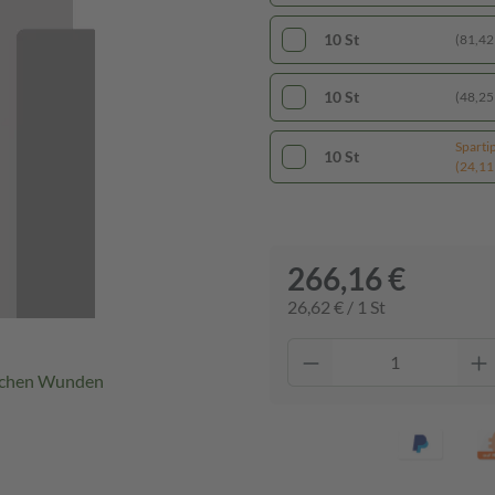
10 St
(81,42 
10 St
(48,25 
Sparti
10 St
(24,11 
266,16 €
26,62 € / 1 St
ischen Wunden