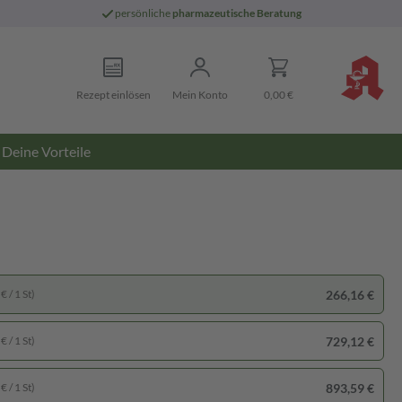
persönliche
pharmazeutische Beratung
Rezept einlösen
Mein Konto
0,00 €
Deine Vorteile
266,16 €
€ / 1 St)
729,12 €
€ / 1 St)
893,59 €
€ / 1 St)