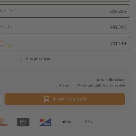
814,23 €
€ / 1 St)
482,50 €
€ / 1 St)
pp
241,14 €
€ / 1 St)
Alle anzeigen
sofort lieferbar
Preise inkl. MwSt. ggf. zzgl. Versandkosten
In den Warenkorb