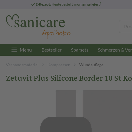
3
E-Rezept:
Heute bestellt,
morgen geliefert
Menü
Bestseller
Sparsets
Schmerzen & Ver
Verbandsmaterial
Kompressen
Wundauflage
Zetuvit Plus Silicone Border 10 St 