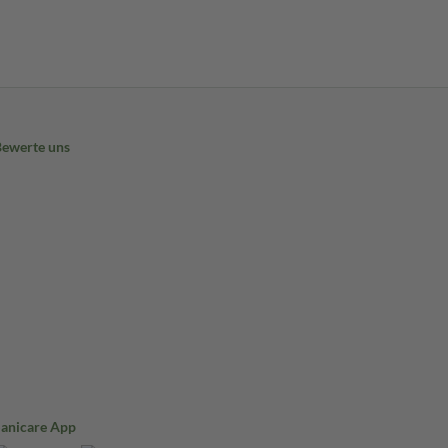
Bewerte uns
Sanicare App