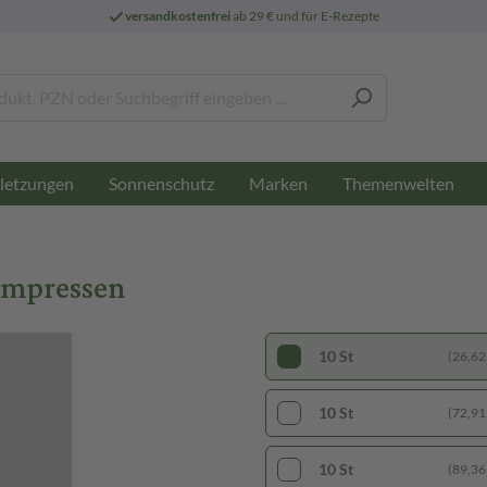
versandkostenfrei
ab 29 € und für E-Rezepte
letzungen
Sonnenschutz
Marken
Themenwelten
Kompressen
10 St
(26,62 
10 St
(72,91 
10 St
(89,36 