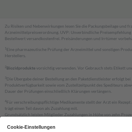
Zu Risiken und Nebenwirkungen lesen Sie die Packungsbeilage und fra
Arzneimittelpreisverordnung. UVP: Unverbindliche Preisempfehlung de
Bestell­wert versand­kosten­frei. Preisänderungen und Irrtümer vorbeh
1
Eine pharmazeutische Prüfung der Arzneimittel und sonstigen Pro
Herstellers.
2
Biozidprodukte
vorsichtig verwenden. Vor Gebrauch stets Etikett u
3
Die Übergabe deiner Bestellung an den Paketdienstleister erfolgt bei
Produktverfügbarkeit sowie vom Zustellzeitpunkt des Spediteurs abwe
Dauer der Prüfungen einschließlich Klärungen verlängern.
4
Für verschreibungspflichtige Medikamente stellt der Arzt ein Rezept 
trägt einen Teil davon als Zuzahlung mit.
Grundsätzlich leisten Mitglieder Zuzahlungen in Höhe von zehn Proz
zu entrichten.
Diese Regeln gelten grundsätzlich auch für Online-Apotheken.