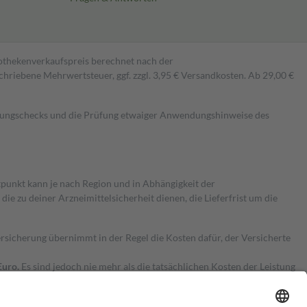
pothekenverkaufspreis berechnet nach der
hriebene Mehrwertsteuer, ggf. zzgl. 3,95 € Versandkosten. Ab 29,00 €
kungschecks und die Prüfung etwaiger Anwendungshinweise des
itpunkt kann je nach Region und in Abhängigkeit der
 zu deiner Arzneimittelsicherheit dienen, die Lieferfrist um die
ersicherung übernimmt in der Regel die Kosten dafür, der Versicherte
Euro.
Es sind jedoch nie mehr als die tatsächlichen Kosten der Leistung