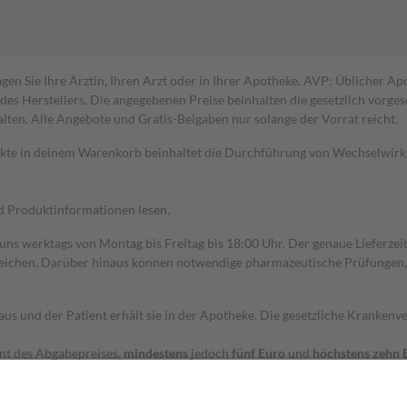
gen Sie Ihre Ärztin, Ihren Arzt oder in Ihrer Apotheke. AVP: Üblicher A
s Herstellers. Die angegebenen Preise beinhalten die gesetzlich vorgesc
alten. Alle Angebote und Gratis-Beigaben nur solange der Vorrat reicht.
dukte in deinem Warenkorb beinhaltet die Durchführung von Wechselwir
nd Produktinformationen lesen.
 uns werktags von Montag bis Freitag bis 18:00 Uhr. Der genaue Lieferze
ichen. Darüber hinaus können notwendige pharmazeutische Prüfungen, die
aus und der Patient erhält sie in der Apotheke. Die gesetzliche Krankenv
ent des Abgabepreises,
mindestens
jedoch
fünf Euro
und
höchstens zehn 