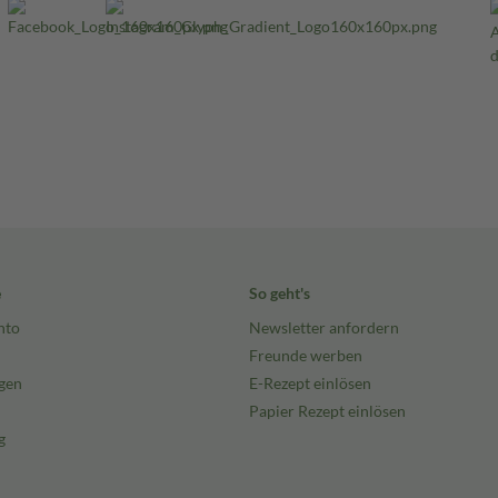
e
So geht's
nto
Newsletter anfordern
Freunde werben
gen
E-Rezept einlösen
Papier Rezept einlösen
g