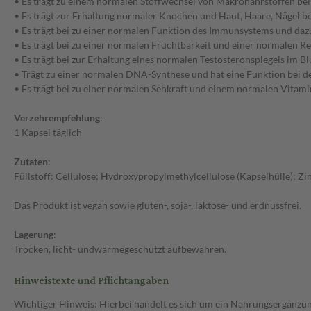
• Es trägt zu einem normalen Stoffwechsel von Makronährstoffen bei
• Es trägt zur Erhaltung normaler Knochen und Haut, Haare, Nägel be
• Es trägt bei zu einer normalen Funktion des Immunsystems und dazu,
• Es trägt bei zu einer normalen Fruchtbarkeit und einer normalen R
• Es trägt bei zur Erhaltung eines normalen Testosteronspiegels im Bl
• Trägt zu einer normalen DNA-Synthese und hat eine Funktion bei de
• Es trägt bei zu einer normalen Sehkraft und einem normalen Vitam
Verzehrempfehlung
:
1 Kapsel täglich
Zutaten
:
Füllstoff: Cellulose; Hydroxypropylmethylcellulose (Kapselhülle); Zin
Das Produkt ist vegan sowie gluten-, soja-, laktose- und erdnussfrei.
Lagerung
:
Trocken, licht- undwärmegeschützt aufbewahren.
Hinweistexte und Pflichtangaben
Wichtiger Hinweis: Hierbei handelt es sich um ein Nahrungsergänzun