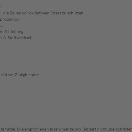
i
 die Zellen vor oxidativem Stress zu schützen
eproduktion
ut
r Zellteilung
in-A-Stoffwechsel
kcitrat; Zinkgluconat.
gsmittel. Die empfohlene Verzehrmenge pro Tag darf nicht überschritten