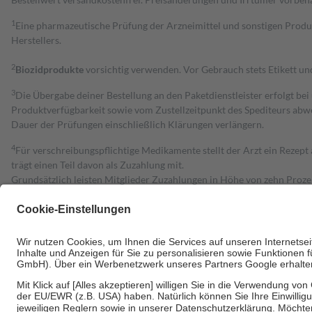
1
Eine pharmazeutische Prüfung der Arzneimittel und sonstigen Pro
Herstellers.
2
Biozidprodukte
vorsichtig verwenden. Vor Gebrauch stets Etikett u
3
Die Übergabe deiner Bestellung an den Paketdienstleister erfolgt bei
Produktverfügbarkeit sowie vom Zustellzeitpunkt des Spediteurs abwe
Dauer der Prüfungen einschließlich Klärungen verlängern.
4
Für verschreibungspflichtige Medikamente stellt der Arzt ein Rezept 
trägt einen Teil davon als Zuzahlung mit.
Grundsätzlich leisten Mitglieder Zuzahlungen in Höhe von zehn Proz
zu entrichten.
Diese Regeln gelten grundsätzlich auch für Online-Apotheken.
Bei Heilmitteln und häuslicher Krankenpflege beträgt die Zuzahlung 
Um das Engagement der Versicherten für ihre eigene Gesundheit zu stä
• Kindern und Jugendlichen bis zum vollendeten 18. Lebensjahr mit
• Untersuchungen zur Vorsorge und Früherkennung, die von der GKV
• empfohlenen Schutzimpfungen
• Harn- und Blutteststreifen