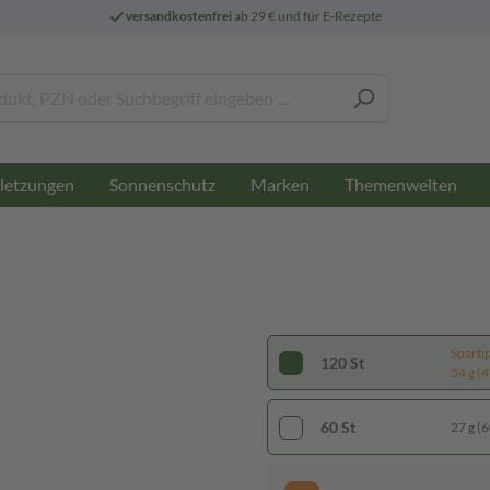
versandkostenfrei
ab 29 € und für E-Rezepte
letzungen
Sonnenschutz
Marken
Themenwelten
Sparti
120 St
54 g (4
60 St
27 g (6