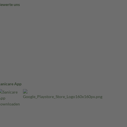
Bewerte uns
Sanicare App