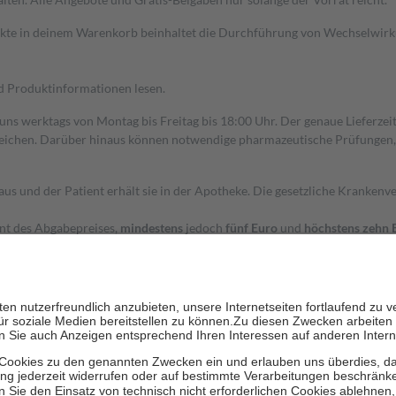
dukte in deinem Warenkorb beinhaltet die Durchführung von Wechselwir
nd Produktinformationen lesen.
 uns werktags von Montag bis Freitag bis 18:00 Uhr. Der genaue Lieferze
ichen. Darüber hinaus können notwendige pharmazeutische Prüfungen, die
aus und der Patient erhält sie in der Apotheke. Die gesetzliche Krankenv
ent des Abgabepreises,
mindestens
jedoch
fünf Euro
und
höchstens zehn 
zehn Prozent der Kosten sowie zehn Euro je Verordnung.
rken und die besondere Stellung der Familie zu unterstützen, fallen
kein
 Ausnahme der Fahrkosten
 getragen werden