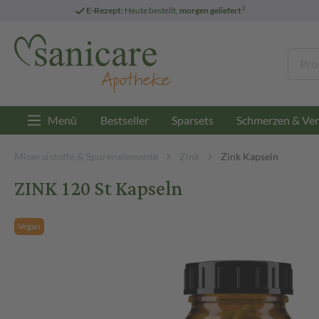
3
E-Rezept:
Heute bestellt,
morgen geliefert
Menü
Bestseller
Sparsets
Schmerzen & Ver
Mineralstoffe & Spurenelemente
Zink
Zink Kapseln
ZINK 120 St Kapseln
Vegan