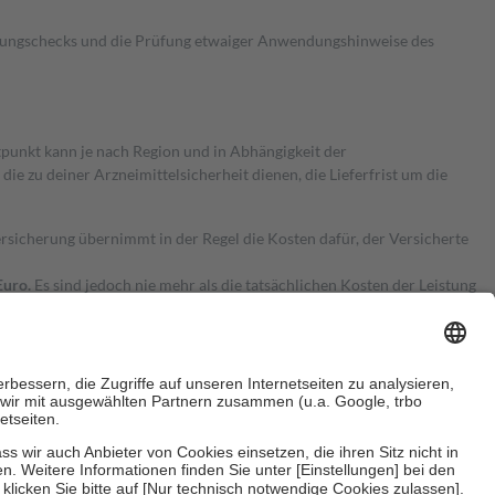
kungschecks und die Prüfung etwaiger Anwendungshinweise des
itpunkt kann je nach Region und in Abhängigkeit der
 zu deiner Arzneimittelsicherheit dienen, die Lieferfrist um die
ersicherung übernimmt in der Regel die Kosten dafür, der Versicherte
Euro.
Es sind jedoch nie mehr als die tatsächlichen Kosten der Leistung
e Zuzahlungen
an bei: