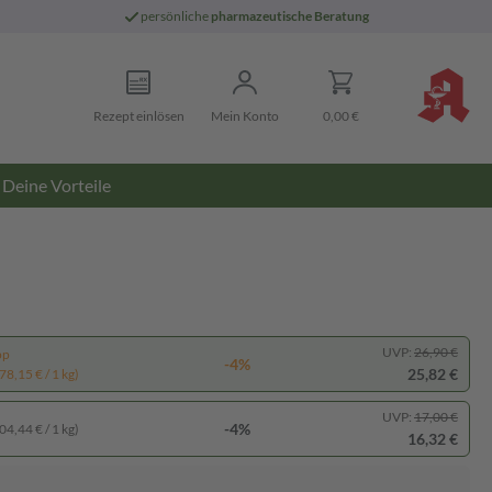
persönliche
pharmazeutische Beratung
Rezept einlösen
Mein Konto
0,00 €
Deine Vorteile
UVP:
26,90 €
pp
-4%
25,82 €
78,15 € / 1 kg)
UVP:
17,00 €
-4%
04,44 € / 1 kg)
16,32 €