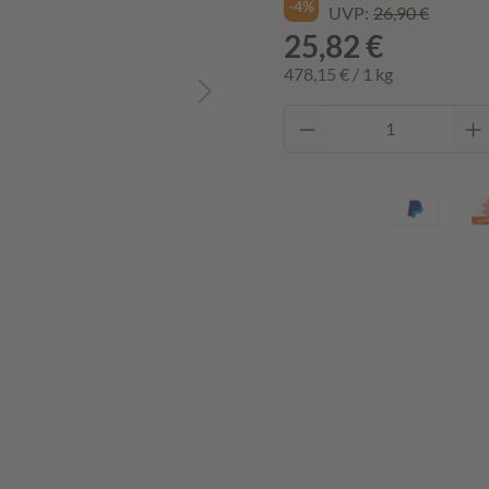
-4%
UVP:
26,90 €
25,82 €
478,15 € / 1 kg