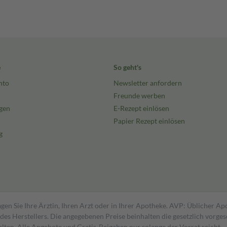
e
So geht's
nto
Newsletter anfordern
Freunde werben
gen
E-Rezept einlösen
Papier Rezept einlösen
g
gen Sie Ihre Ärztin, Ihren Arzt oder in Ihrer Apotheke. AVP: Üblicher A
s Herstellers. Die angegebenen Preise beinhalten die gesetzlich vorgesc
alten. Alle Angebote und Gratis-Beigaben nur solange der Vorrat reicht.