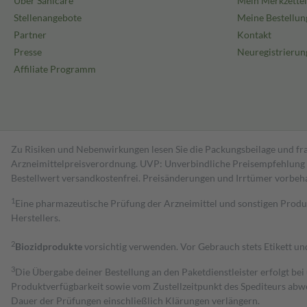
Über Sanicare
Mein Merkzettel
Stellenangebote
Meine Bestellun
Partner
Kontakt
Presse
Neuregistrierun
Affiliate Programm
Zu Risiken und Nebenwirkungen lesen Sie die Packungsbeilage und fra
Arzneimittelpreisverordnung. UVP: Unverbindliche Preisempfehlung de
Bestell­wert versand­kosten­frei. Preisänderungen und Irrtümer vorbeh
1
Eine pharmazeutische Prüfung der Arzneimittel und sonstigen Pro
Herstellers.
2
Biozidprodukte
vorsichtig verwenden. Vor Gebrauch stets Etikett u
3
Die Übergabe deiner Bestellung an den Paketdienstleister erfolgt bei
Produktverfügbarkeit sowie vom Zustellzeitpunkt des Spediteurs abwe
Dauer der Prüfungen einschließlich Klärungen verlängern.