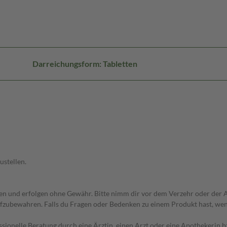
Darreichungsform: Tabletten
ustellen.
 und erfolgen ohne Gewähr. Bitte nimm dir vor dem Verzehr oder der An
fzubewahren. Falls du Fragen oder Bedenken zu einem Produkt hast, wende
essionelle Beratung durch eine Ärztin, einen Arzt oder eine Apothekerin