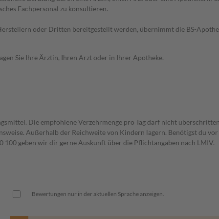
sches Fachpersonal zu konsultieren.
n Herstellern oder Dritten bereitgestellt werden, übernimmt die BS-Apot
en Sie Ihre Ärztin, Ihren Arzt oder in Ihrer Apotheke.
gsmittel. Die empfohlene Verzehrmenge pro Tag darf nicht überschritten
weise. Außerhalb der Reichweite von Kindern lagern. Benötigst du vor 
00 geben wir dir gerne Auskunft über die Pflichtangaben nach LMIV.
Bewertungen nur in der aktuellen Sprache anzeigen.