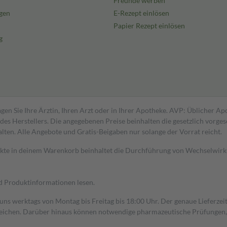
Freunde werben
gen
E-Rezept einlösen
Papier Rezept einlösen
g
gen Sie Ihre Ärztin, Ihren Arzt oder in Ihrer Apotheke. AVP: Üblicher A
s Herstellers. Die angegebenen Preise beinhalten die gesetzlich vorgesc
alten. Alle Angebote und Gratis-Beigaben nur solange der Vorrat reicht.
dukte in deinem Warenkorb beinhaltet die Durchführung von Wechselwir
nd Produktinformationen lesen.
 uns werktags von Montag bis Freitag bis 18:00 Uhr. Der genaue Lieferze
ichen. Darüber hinaus können notwendige pharmazeutische Prüfungen, die