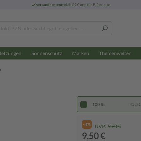
versandkostenfrei
ab 29 € und für E-Rezepte
letzungen
Sonnenschutz
Marken
Themenwelten
n
100 St
41 g (2
-4%
UVP:
9,90 €
9,50 €