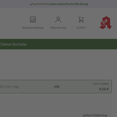
persönliche
pharmazeutische Beratung
Rezept einlösen
Mein Konto
0,00 €
Deine Vorteile
UVP:
9,90 €
-4%
31,71 € / 1 kg)
9,50 €
sofort lieferbar