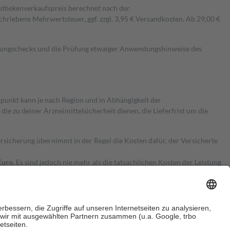
pothekenverkaufspreis berechnet nach der
hriebene Mehrwertsteuer, ggf. zzgl. 3,95 € Versandkosten. Ab 29,00 €
kungschecks und die Prüfung etwaiger Anwendungshinweise des
itpunkt kann je nach Region und in Abhängigkeit der
 zu deiner Arzneimittelsicherheit dienen, die Lieferfrist um die
ersicherung übernimmt in der Regel die Kosten dafür, der Versicherte
Euro.
Es sind jedoch nie mehr als die tatsächlichen Kosten der Leistung
e Zuzahlungen
an bei: