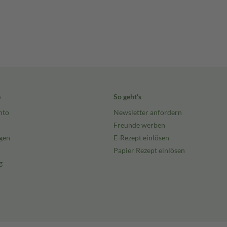
e
So geht's
nto
Newsletter anfordern
Freunde werben
gen
E-Rezept einlösen
Papier Rezept einlösen
g