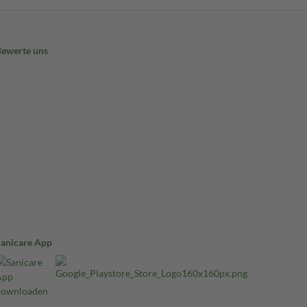
Bewerte uns
Sanicare App