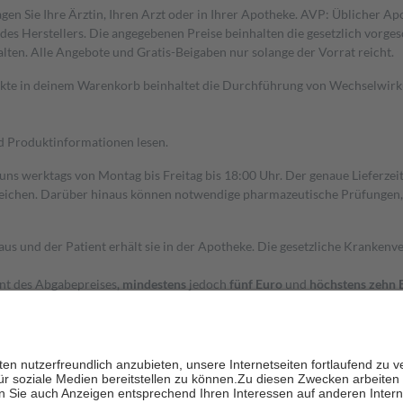
gen Sie Ihre Ärztin, Ihren Arzt oder in Ihrer Apotheke. AVP: Üblicher A
s Herstellers. Die angegebenen Preise beinhalten die gesetzlich vorgesc
alten. Alle Angebote und Gratis-Beigaben nur solange der Vorrat reicht.
dukte in deinem Warenkorb beinhaltet die Durchführung von Wechselwir
nd Produktinformationen lesen.
 uns werktags von Montag bis Freitag bis 18:00 Uhr. Der genaue Lieferze
ichen. Darüber hinaus können notwendige pharmazeutische Prüfungen, die
aus und der Patient erhält sie in der Apotheke. Die gesetzliche Krankenv
ent des Abgabepreises,
mindestens
jedoch
fünf Euro
und
höchstens zehn 
zehn Prozent der Kosten sowie zehn Euro je Verordnung.
rken und die besondere Stellung der Familie zu unterstützen, fallen
kein
 Ausnahme der Fahrkosten
 getragen werden