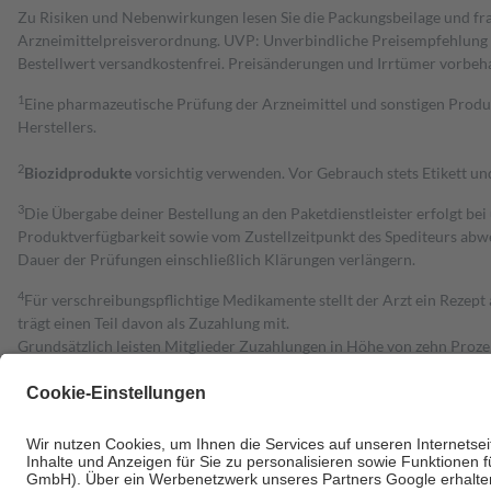
Zu Risiken und Nebenwirkungen lesen Sie die Packungsbeilage und fra
Arzneimittelpreisverordnung. UVP: Unverbindliche Preisempfehlung de
Bestell­wert versand­kosten­frei. Preisänderungen und Irrtümer vorbeh
1
Eine pharmazeutische Prüfung der Arzneimittel und sonstigen Pro
Herstellers.
2
Biozidprodukte
vorsichtig verwenden. Vor Gebrauch stets Etikett u
3
Die Übergabe deiner Bestellung an den Paketdienstleister erfolgt bei
Produktverfügbarkeit sowie vom Zustellzeitpunkt des Spediteurs abwe
Dauer der Prüfungen einschließlich Klärungen verlängern.
4
Für verschreibungspflichtige Medikamente stellt der Arzt ein Rezept 
trägt einen Teil davon als Zuzahlung mit.
Grundsätzlich leisten Mitglieder Zuzahlungen in Höhe von zehn Proz
zu entrichten.
Diese Regeln gelten grundsätzlich auch für Online-Apotheken.
Bei Heilmitteln und häuslicher Krankenpflege beträgt die Zuzahlung 
Um das Engagement der Versicherten für ihre eigene Gesundheit zu stä
• Kindern und Jugendlichen bis zum vollendeten 18. Lebensjahr mit
• Untersuchungen zur Vorsorge und Früherkennung, die von der GKV