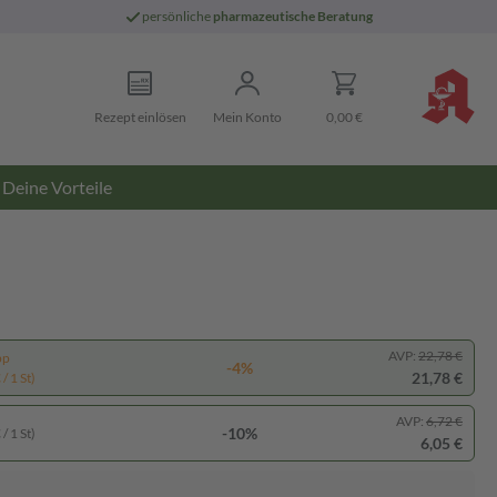
persönliche
pharmazeutische Beratung
Rezept einlösen
Mein Konto
0,00 €
Deine Vorteile
AVP:
22,78 €
pp
-4%
21,78 €
/ 1 St)
AVP:
6,72 €
-10%
/ 1 St)
6,05 €