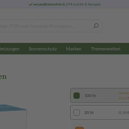
versandkostenfrei
ab 29 € und für E-Rezepte
letzungen
Sonnenschutz
Marken
Themenwelten
en
Sparti
100 St
(0,22 € 
20 St
(0,30 € 